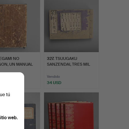
EGAMI NO
327
.
TSUUGAKU
ON, UN MANUAL
SANZENDAI, TRES MIL
RASES PARA…
PROBLEMAS MAT…
o
Vendido
D
34 USD
ue tú
itio web.