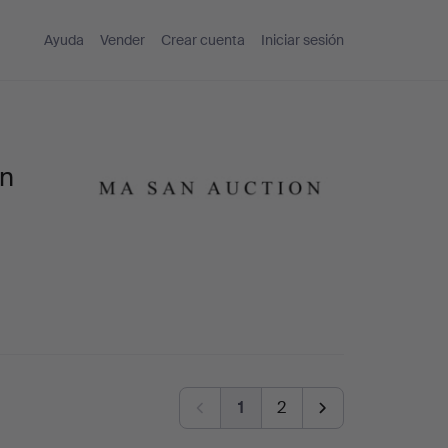
Ayuda
Vender
Crear cuenta
Iniciar sesión
an
1
2