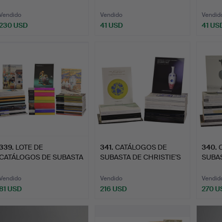
'CHRISTIE'S P…
HYORIN, UNA GRAM…
IMPR
Vendido
Vendido
Vendid
230 USD
41 USD
41 US
339
.
LOTE DE
341
.
CATÁLOGOS DE
340
.
CATÁLOGOS DE SUBASTA
SUBASTA DE CHRISTIE'S
SUBAS
PRINCIPALMENT…
SOBRE O…
SOBR
Vendido
Vendido
Vendid
81 USD
216 USD
270 U