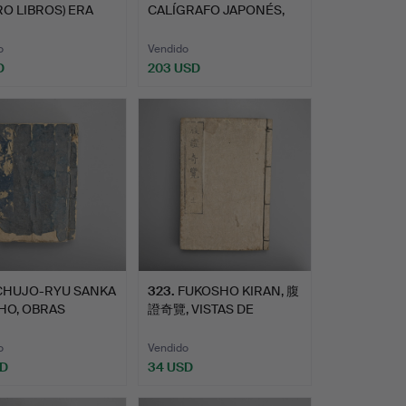
O LIBROS) ERA
CALÍGRAFO JAPONÉS,
 JAPON…
COPIA HIDAR…
o
Vendido
D
203 USD
CHUJO-RYU SANKA
323
.
FUKOSHO KIRAN, 腹
HO, OBRAS
證奇覽, VISTAS DE
LETAS DE…
PALPITACION…
o
Vendido
SD
34 USD