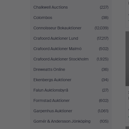
Chalkwell Auctions
(227)
Colombos
(38)
Connoisseur Bokauktioner
(12.039)
Crafoord Auktioner Lund
(17.217)
Crafoord Auktioner Malmö
(502)
Crafoord Auktioner Stockholm
(1.925)
Dreweatts Online
(36)
Ekenbergs Auktioner
(34)
Falun Auktionsbyrå
(27)
Formstad Auktioner
(602)
Garpenhus Auktioner
(1.061)
Gomér & Andersson Jönköping
(105)