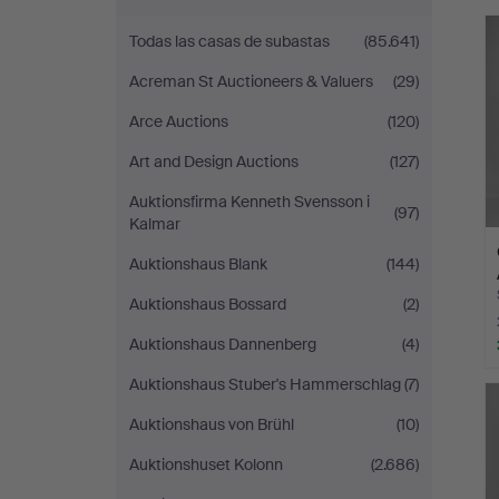
r
San
Todas las casas de subastas
(85.641)
Auction
Acreman St Auctioneers & Valuers
(29)
Arce Auctions
(120)
Art and Design Auctions
(127)
Auktionsfirma Kenneth Svensson i
(97)
Kalmar
Auktionshaus Blank
(144)
Auktionshaus Bossard
(2)
Auktionshaus Dannenberg
(4)
Auktionshaus Stuber's Hammerschlag
(7)
Auktionshaus von Brühl
(10)
Auktionshuset Kolonn
(2.686)