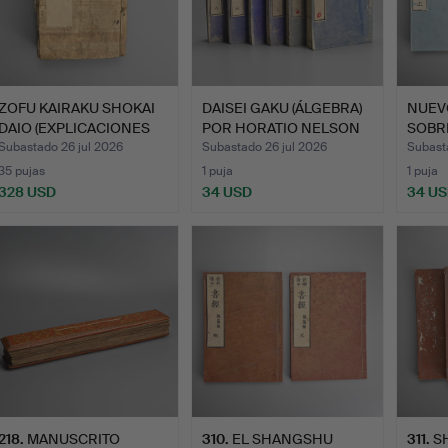
ZOFU KAIRAKU SHOKAI
DAISEI GAKU (ÁLGEBRA)
NUEV
DAIO (EXPLICACIONES
POR HORATIO NELSON
SOBR
DE…
R…
LIBRO
Subastado 26 jul 2026
Subastado 26 jul 2026
Subast
35 pujas
1 puja
1 puja
328 USD
34 USD
34 U
218
.
MANUSCRITO
310
.
EL SHANGSHU
311
.
S