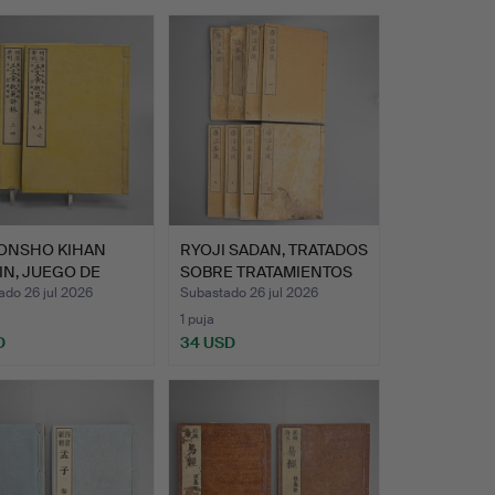
MONSHO KIHAN
RYOJI SADAN, TRATADOS
N, JUEGO DE
SOBRE TRATAMIENTOS
 VOL…
M…
ado 26 jul 2026
Subastado 26 jul 2026
1 puja
D
34 USD