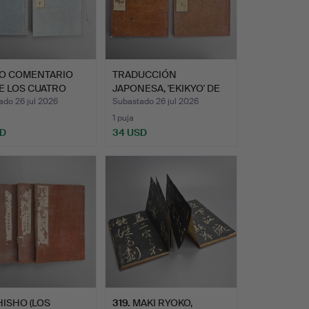
O COMENTARIO
TRADUCCIÓN
E LOS CUATRO
JAPONESA, 'EKIKYO' DE
S E…
GOTO, EL …
ado 26 jul 2026
Subastado 26 jul 2026
1 puja
SD
34 USD
HISHO (LOS
319
.
MAKI RYOKO,