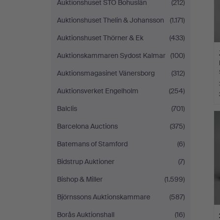
Auktionshuset STO Bohuslän
(212)
Auktionshuset Thelin & Johansson
(1.171)
Auktionshuset Thörner & Ek
(433)
Auktionskammaren Sydost Kalmar
(100)
Auktionsmagasinet Vänersborg
(312)
Auktionsverket Engelholm
(254)
Balclis
(701)
Barcelona Auctions
(375)
Batemans of Stamford
(6)
Bidstrup Auktioner
(7)
Bishop & Miller
(1.599)
Björnssons Auktionskammare
(587)
Borås Auktionshall
(16)