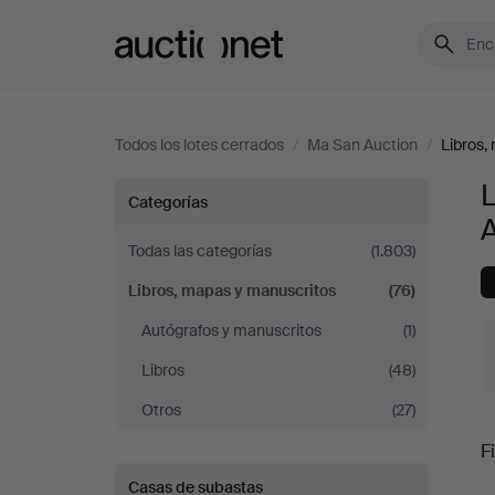
Auctionet.com
Todos los lotes cerrados
/
Ma San Auction
/
Libros,
Libros,
Categorías
mapas
Todas las categorías
(1.803)
Libros, mapas y manuscritos
(76)
y
Autógrafos y manuscritos
(1)
manuscritos
Libros
(48)
en
Otros
(27)
P
Fi
Ma
Casas de subastas