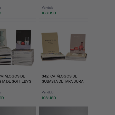
ESIÓN JAPONES…
TEXTO…
o
Vendido
D
108 USD
CATÁLOGOS DE
342
.
CATÁLOGOS DE
TA DE SOTHEBY'S
SUBASTA DE TAPA DURA
E OB…
DE SOTHE…
o
Vendido
SD
108 USD