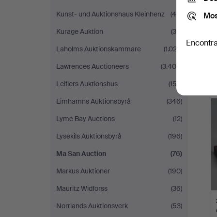
Kunst- und Auktionshaus Kleinhenz
(46)
Mos
Kurage Auktion
(35)
Encontra
Laholms Auktionskammare
(1.022)
Lawrences Auctioneers
(3.409)
Leiflers Auktionshus
(153)
Limhamns Auktionsbyrå
(346)
Lyme Bay Auctions
(12)
Lysekils Auktionsbyrå
(196)
Ma San Auction
(76)
Markus Auktioner
(190)
Mauritz Widforss
(36)
Norrlands Auktionsverk
(53)