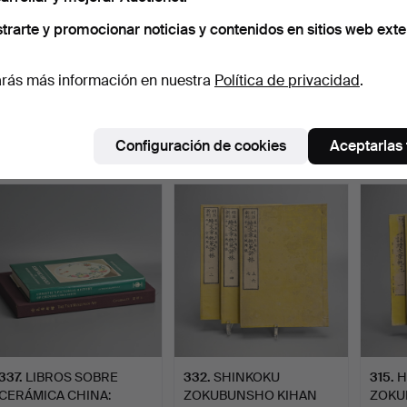
trarte y promocionar noticias y contenidos en sitios web exte
328
.
THE CHUNZHENG
329
.
SANTAI SENJIMON
330
.
rás más información en nuestra
Política de privacidad
.
MENGQIU (JUNSEI
(MIL CARACTERES
KIDE
MOUGYU) DE K…
CHINOS EN …
SAKUR
COLE
Vendido
Vendido
Vendid
Configuración de cookies
Aceptarlas
34 USD
95 USD
34 U
337
.
LIBROS SOBRE
332
.
SHINKOKU
315
.
H
CERÁMICA CHINA:
ZOKUBUNSHO KIHAN
ZOKU