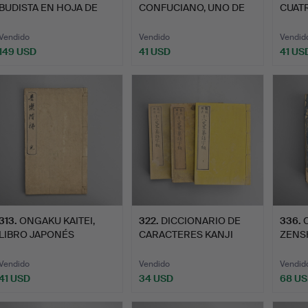
BUDISTA EN HOJA DE
CONFUCIANO, UNO DE
CUATR
PALMA CON CU…
LOS CINCO C…
MEIJI
Vendido
Vendido
Vendid
149 USD
41 USD
41 US
313
.
ONGAKU KAITEI,
322
.
DICCIONARIO DE
336
.
LIBRO JAPONÉS
CARACTERES KANJI
ZENS
ANTIGUO SOBRE…
CONCEBIDO …
COMP
Vendido
Vendido
Vendid
41 USD
34 USD
68 U