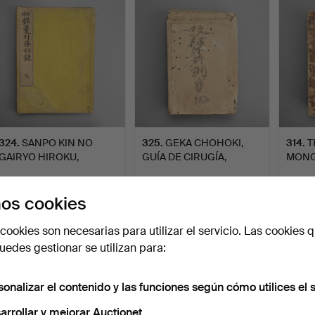
324
.
SANPO KIN NO
325
.
GEKA CHOHOKI,
314
.
T
GAIRYO HIROKU,
GUÍA DE CIRUGÍA,
MONG
REGISTROS SECR…
PUBLICADO P…
DE F
Vendido
Vendido
Vendid
os cookies
68 USD
41 USD
41 US
cookies son necesarias para utilizar el servicio. Las cookies q
edes gestionar se utilizan para:
sonalizar el contenido y las funciones según cómo utilices el s
arrollar y mejorar Auctionet.