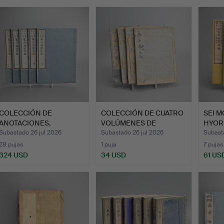
emate
COLECCIÓN DE
COLECCIÓN DE CUATRO
SEI 
ANOTACIONES,
VOLÚMENES DE
HYORI
COMPILACIONES Y …
MENCIUS E…
TRES
Subastado 26 jul 2026
Subastado 26 jul 2026
Subast
28 pujas
1 puja
7 pujas
324 USD
34 USD
61 US