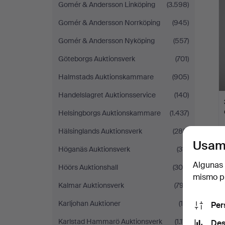
Gomér & Andersson Linköping
(3.598)
Gomér & Andersson Norrköping
(945)
Gomér & Andersson Nyköping
(557)
Göteborgs Auktionsverk
(701)
Halmstads Auktionskammare
(905)
Handelslagret Auktionsservice
(140)
Helsingborgs Auktionskammare
(1.437)
Hälsinglands Auktionsverk
(285)
Usam
Höganäs Auktionsverk
(311)
Algunas 
Höörs Auktionshall
(304)
mismo pu
Kalmar Auktionsverk
(797)
Karljohan Auktioner
(14)
Per
Karlstad Hammarö Auktionsverk
(1.111)
Des