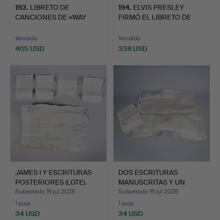
193
.
LIBRETO DE
194
.
ELVIS PRESLEY
CANCIONES DE «WAY
FIRMÓ EL LIBRETO DE
DOWN» FIRMADO…
CANCIONE…
Vendido
Vendido
405 USD
338 USD
JAMES I Y ESCRITURAS
DOS ESCRITURAS
POSTERIORES (LOTE).
MANUSCRITAS Y UN
RECIBO FIN…
Subastado 16 jul 2026
Subastado 16 jul 2026
1 puja
1 puja
34 USD
34 USD