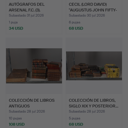
AUTÓGRAFOS DEL
CECIL (LORD DAVID)
ARSENAL F.C. (3).
"AUGUSTUS JOHN FIFTY-
TW…
Subastado 31 jul 2026
Subastado 30 jul 2026
1 puja
6 pujas
34 USD
68 USD
COLECCIÓN DE LIBROS
COLECCIÓN DE LIBROS,
ANTIGUOS
SIGLO XIX Y POSTERIOR…
ENCUADERNADOS…
Subastado 28 jul 2026
Subastado 28 jul 2026
10 pujas
5 pujas
108 USD
68 USD