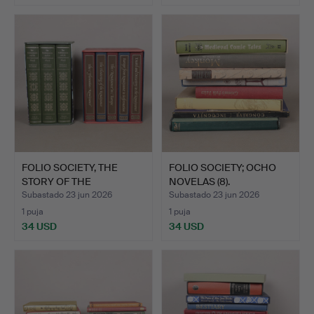
FOLIO SOCIETY, THE
FOLIO SOCIETY; OCHO
STORY OF THE
NOVELAS (8).
RENAISSANC…
Subastado 23 jun 2026
Subastado 23 jun 2026
1 puja
1 puja
34 USD
34 USD