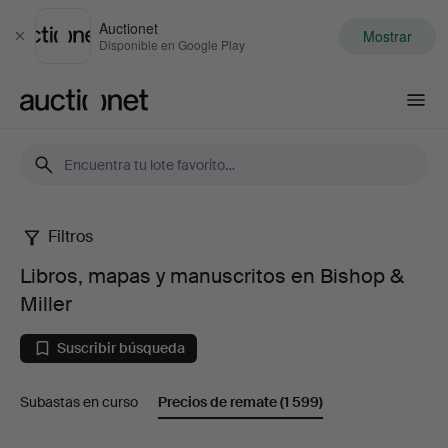
Auctionet
Mostrar
Cerrar
Disponible en Google Play
Auctionet.com
Filtros
Libros,
Libros, mapas y manuscritos en Bishop &
mapas
Miller
y
Suscribir búsqueda
manuscritos
Subastas en curso
Precios de remate
(1 599)
en