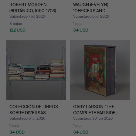
ROBERT MORDEN
WAUGH (EVELYN)
(BRITÁNICO, 1650-1703)
"OFFICERS AND
MAPA …
GENTLEMEN".
Subastado 7 jul 2026
Subastado 6 jul 2026
8 pujas
1 puja
122 USD
34 USD
COLECCIÓN DE LIBROS
GARY LARSON; 'THE
SOBRE DIVERSAS
COMPLETE FAR SIDE',
MATERIA…
2003…
Subastado 6 jul 2026
Subastado 30 jun 2026
1 puja
1 puja
34 USD
34 USD