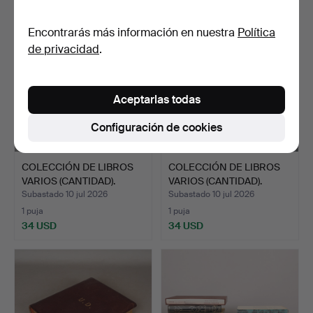
Encontrarás más información en nuestra
Política
de privacidad
.
Aceptarlas todas
Configuración de cookies
COLECCIÓN DE LIBROS
COLECCIÓN DE LIBROS
VARIOS (CANTIDAD).
VARIOS (CANTIDAD).
Subastado 10 jul 2026
Subastado 10 jul 2026
1 puja
1 puja
34 USD
34 USD