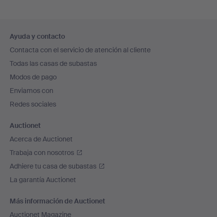
Navegación
Ayuda y contacto
en
Contacta con el servicio de atención al cliente
el
Todas las casas de subastas
pie
Modos de pago
de
Enviamos con
página
Redes sociales
Auctionet
Acerca de Auctionet
Trabaja con nosotros
Adhiere tu casa de subastas
La garantía Auctionet
Más información de Auctionet
Auctionet Magazine