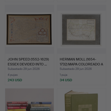
JOHN SPEED (1552-1629)
HERMAN MOLL (1654-
ESSEX DEVIDED INTO …
1732) MAPA COLOREADO A
M…
Subastado 29 jun 2026
Subastado 29 jun 2026
4 pujas
1 puja
243 USD
34 USD