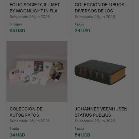
FOLIO SOCIETY; ILL MET
COLECCIÓN DE LIBROS
BY MOONLIGHT IN FLA…
DIVERSOS DE LOS
SIGLOS…
Subastado 26 jun 2026
Subastado 26 jun 2026
6 pujas
1 puja
63 USD
34 USD
COLECCIÓN DE
JOHANNES VEENHUSEN
AUTÓGRAFOS
STATIUS PUBLIUS
RELACIONADOS CON E…
PAPINIU…
Subastado 26 jun 2026
Subastado 25 jun 2026
1 puja
1 puja
34 USD
54 USD