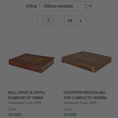
Precios
Filtrar
Bishop
de
&
1
…
34
remate
Miller
BULL RENÉ (ILUSTR.):
CULPEPER (NICHOLAS):
RUBAIYAT OF OMAR
THE COMPLETE HERBAL
KHAY…
1…
Subastado 5 ago 2026
Subastado 5 ago 2026
1 puja
1 puja
34 USD
34 USD