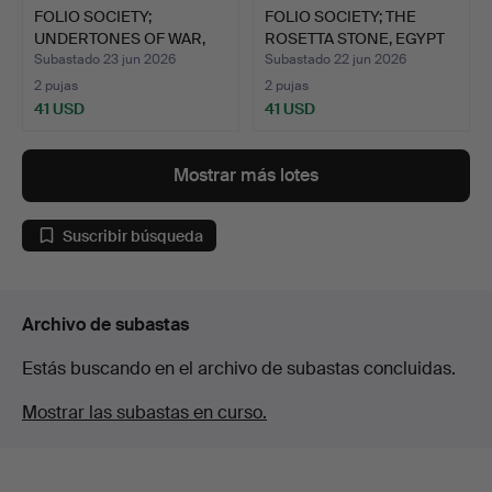
FOLIO SOCIETY;
FOLIO SOCIETY; THE
UNDERTONES OF WAR,
ROSETTA STONE, EGYPT
MEDITERR…
RE…
Subastado 23 jun 2026
Subastado 22 jun 2026
2 pujas
2 pujas
41 USD
41 USD
Mostrar más lotes
Suscribir búsqueda
Archivo de subastas
Estás buscando en el archivo de subastas concluidas.
Mostrar las subastas en curso.