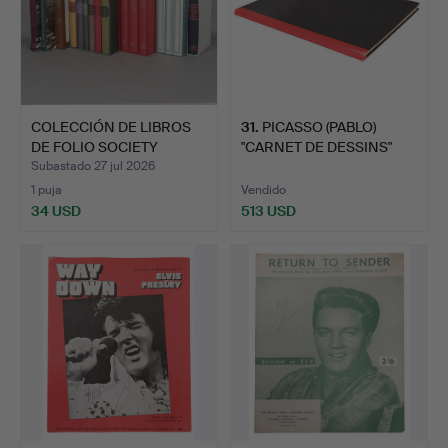
COLECCIÓN DE LIBROS
31
.
PICASSO (PABLO)
DE FOLIO SOCIETY
"CARNET DE DESSINS"
(CANT…
1948.
Subastado 27 jul 2026
1 puja
Vendido
34 USD
513 USD