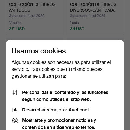
COLECCIÓN DE LIBROS
COLECCIÓN DE LIBROS
ANTIGUOS
DIVERSOS (CANTIDAD).
ENCUADERNADOS…
Subastado 14 jul 2026
Subastado 14 jul 2026
17 pujas
1 puja
371 USD
34 USD
Usamos cookies
Algunas cookies son necesarias para utilizar el
servicio. Las cookies que tú mismo puedes
gestionar se utilizan para:
Personalizar el contenido y las funciones
según cómo utilices el sitio web.
THOMAS KITCHIN, MAPA
COLECCIÓN DE LIBROS
COLOREADO A MANO DEL
VARIOS (CANTIDAD).
Desarrollar y mejorar Auctionet.
…
Subastado 14 jul 2026
Subastado 14 jul 2026
Mostrarte y promocionar noticias y
4 pujas
3 pujas
54 USD
48 USD
contenidos en sitios web externos.