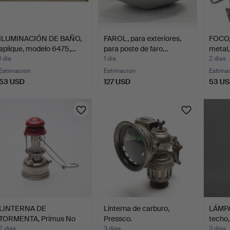
ILUMINACIÓN DE BAÑO,
FAROL, para exteriores,
FOCO, 
aplique, modelo 6475,…
para poste de faro…
metal
1 día
1 día
2 días
Estimación
Estimación
Estima
53 USD
127 USD
53 U
LINTERNA DE
Linterna de carburo,
LÁMPA
TORMENTA, Primus No
Pressco.
techo,
991.
2 días
3 días
3 días