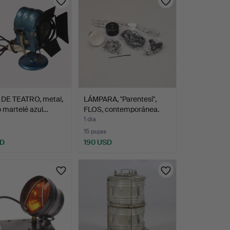
DE TEATRO, metal,
LÁMPARA, "Parentesi",
 martelé azul…
FLOS, contemporánea.
1 día
15 pujas
SD
190 USD