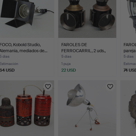
FOCO, Kobold Studio,
FAROLES DE
FAROL
Alemania, mediados de…
FERROCARRIL, 2 uds.,
pareja
metal y cr…
5 días
5 días
5 días
Estimación
1 puja
Estima
64 USD
22 USD
74 US