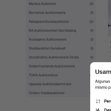
Markus Auktioner
(3)
Norrlands Auktionsverk
(1)
Palsgaard Kunstauktioner
(2)
RA Auktionsverket Norrköping
(1)
Roslagens Auktionsverk
(1)
Stadsauktion Sundsvall
(1)
Stockholms Auktionsverk Sickla
(1)
Södermanlands Auktionsverk
(1)
Usam
TOKA Auktionshus
(3)
Algunas 
Uppsala Auktionskammare
(1)
mismo pu
Örebro Stadsauktioner
(2)
Per
Des