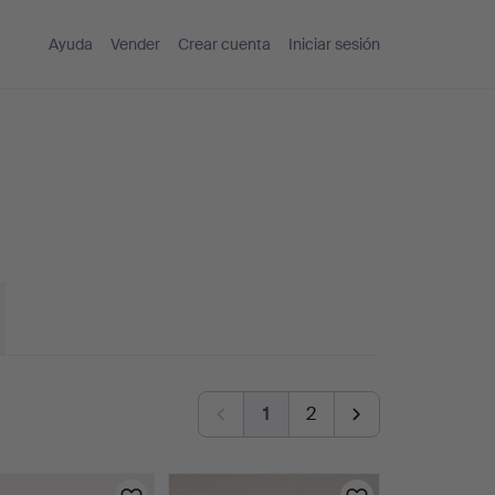
Ayuda
Vender
Crear cuenta
Iniciar sesión
1
2