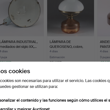
LÁMPARA INDUSTRIAL,
LÁMPARA DE
ANDE
mediados del siglo XX,…
QUEROSENO, cobre,
PANTA
segunda mitad…
"BUM
4 días
4 días
4 días
1 puja
Estimación
3 pujas
32 USD
85 USD
43 U
os cookies
cookies son necesarias para utilizar el servicio. Las cookies q
edes gestionar se utilizan para:
sonalizar el contenido y las funciones según cómo utilices el s
arrollar y mejorar Auctionet.