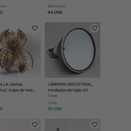
ción
Estimación
D
64 USD
LLA, Qazqa,
LÁMPARA INDUSTRIAL,
ica", hojas de hele…
mediados del siglo XX.
3 días
1 puja
SD
32 USD