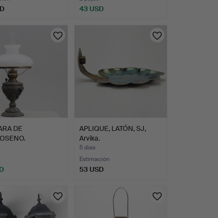
SD
43 USD
ARA DE
APLIQUE, LATÓN, SJ,
OSENO.
Arvika.
5 días
Estimación
D
53 USD