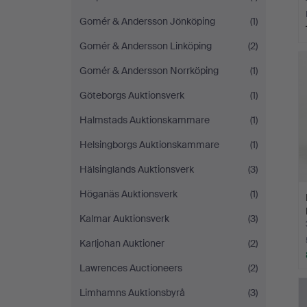
Gomér & Andersson Jönköping
(1)
Gomér & Andersson Linköping
(2)
Gomér & Andersson Norrköping
(1)
Göteborgs Auktionsverk
(1)
Halmstads Auktionskammare
(1)
Helsingborgs Auktionskammare
(1)
Hälsinglands Auktionsverk
(3)
Höganäs Auktionsverk
(1)
Kalmar Auktionsverk
(3)
Karljohan Auktioner
(2)
Lawrences Auctioneers
(2)
Limhamns Auktionsbyrå
(3)