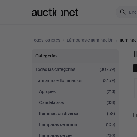
Auctionet.com
Todos los lotes
/
Lámparas e Iluminación
/
Iluminac
I
Iluminación
Categorías
diversa
Todas las categorías
(30.759)
Lámparas e Iluminación
(2.159)
Apliques
(213)
Candelabros
(331)
S
Iluminación diversa
(59)
Fi
Lámparas de araña
(105)
c
Lámparas de pie
(236)