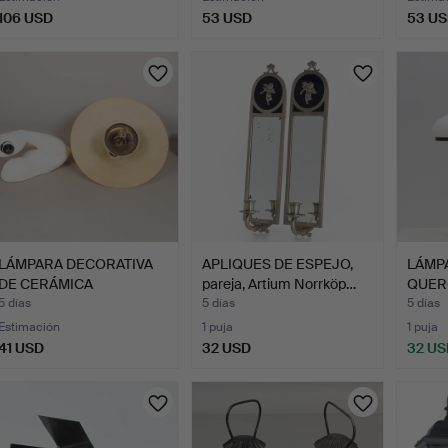
106 USD
53 USD
53 U
LÁMPARA DECORATIVA
APLIQUES DE ESPEJO,
LÁMP
DE CERÁMICA
pareja, Artium Norrköp…
QUER
ESMALTADA E…
5 días
5 días
5 días
Estimación
1 puja
1 puja
41 USD
32 USD
32 US