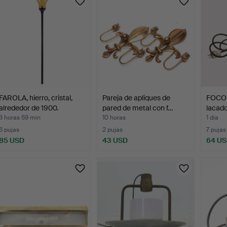
FAROLA, hierro, cristal,
Pareja de apliques de
FOCO 
alrededor de 1900.
pared de metal con f…
lacado
3 horas 59 min
10 horas
1 día
6 pujas
2 pujas
7 pujas
85 USD
43 USD
64 U