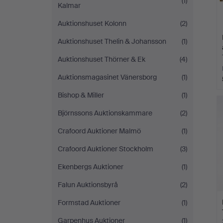
(1)
Kalmar
Auktionshuset Kolonn
(2)
Auktionshuset Thelin & Johansson
(1)
Auktionshuset Thörner & Ek
(4)
Auktionsmagasinet Vänersborg
(1)
Bishop & Miller
(1)
Björnssons Auktionskammare
(2)
Crafoord Auktioner Malmö
(1)
Crafoord Auktioner Stockholm
(3)
Ekenbergs Auktioner
(1)
Falun Auktionsbyrå
(2)
Formstad Auktioner
(1)
Garpenhus Auktioner
(1)