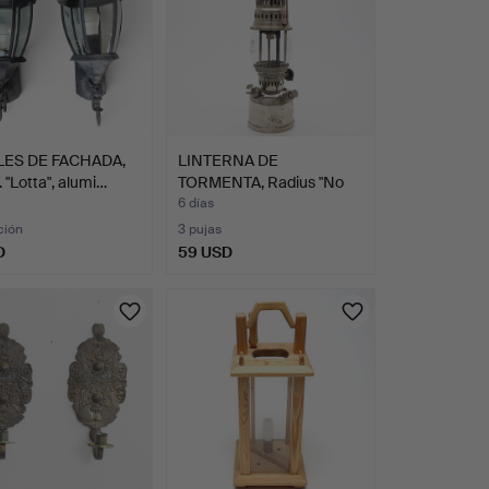
ES DE FACHADA,
LINTERNA DE
. "Lotta", alumi…
TORMENTA, Radius "No
108", Sue…
6 días
ción
3 pujas
D
59 USD