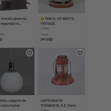
función giratoria,
FAROL DE MÁSTIL
, segunda mi…
VINTAGE.
2 días
ción
1 puja
SD
34 USD
Lote
seleccionado
RA, colgante de
LINTERNA DE
 vidrio/metal.
TORMENTA, R.E. Dietz,
Nueva Yo…
3 días