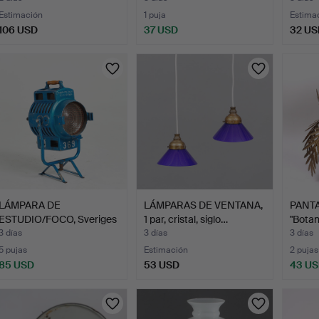
Estimación
1 puja
Estima
106 USD
37 USD
32 US
LÁMPARA DE
LÁMPARAS DE VENTANA,
PANTA
ESTUDIO/FOCO, Sveriges
1 par, cristal, siglo…
"Botan
Radio Te…
3 días
3 días
3 días
5 pujas
Estimación
2 pujas
85 USD
53 USD
43 U