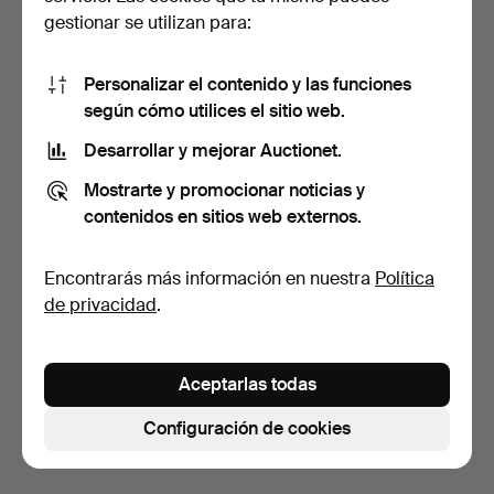
gestionar se utilizan para:
Personalizar el contenido y las funciones
según cómo utilices el sitio web.
Desarrollar y mejorar Auctionet.
Farol de pino y cristal, 1992,
Mostrarte y promocionar noticias y
firmado.
7 días
contenidos en sitios web externos.
Estimación
53 USD
Encontrarás más información en nuestra
Política
de privacidad
.
Suscribir búsqueda
También puedes buscar en
nuestro archivo de
Aceptarlas todas
subastas concluidas
.
Configuración de cookies