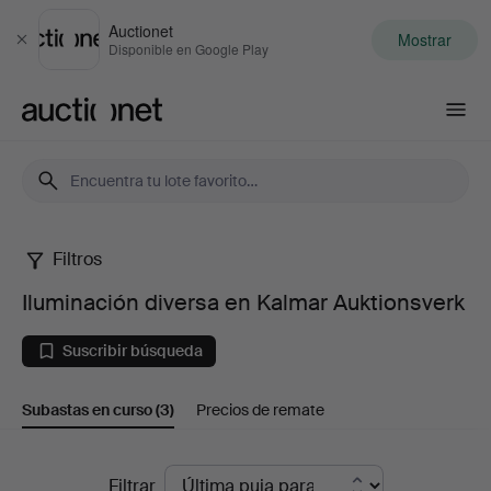
Auctionet
Mostrar
Cerrar
Disponible en Google Play
Auctionet.com
Filtros
Iluminación
Iluminación diversa en Kalmar Auktionsverk
diversa
Suscribir búsqueda
en
Subastas en curso
(3)
Precios de remate
Kalmar
Auktionsverk
Subastas
Filtrar