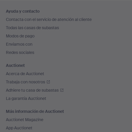
Navegación
Ayuda y contacto
en
Contacta con el servicio de atención al cliente
el
Todas las casas de subastas
pie
Modos de pago
de
Enviamos con
página
Redes sociales
Auctionet
Acerca de Auctionet
Trabaja con nosotros
Adhiere tu casa de subastas
La garantía Auctionet
Más información de Auctionet
Auctionet Magazine
App Auctionet