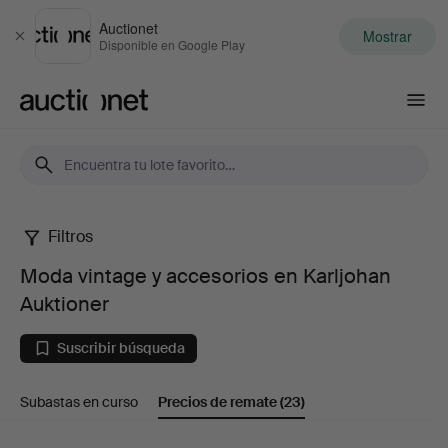
Auctionet
Mostrar
Cerrar
Disponible en Google Play
Auctionet.com
Filtros
Moda
Moda vintage y accesorios en Karljohan
vintage
Auktioner
y
Suscribir búsqueda
accesorios
Subastas en curso
Precios de remate
(23)
en