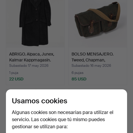
ABRIGO. Alpaca, Junex,
BOLSO MENSAJERO.
Kalmar Kappmagasin.
Tweed, Chapman,
Inglaterr…
Subastado 17 may 2026
Subastado 16 may 2026
1 puja
6 pujas
22 USD
85 USD
Usamos cookies
Algunas cookies son necesarias para utilizar el
servicio. Las cookies que tú mismo puedes
gestionar se utilizan para: