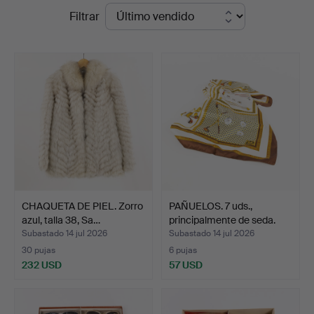
Precios
Filtrar
Karljohan
de
Auktioner
remate
CHAQUETA DE PIEL. Zorro
PAÑUELOS. 7 uds.,
azul, talla 38, Sa…
principalmente de seda.
Subastado 14 jul 2026
Subastado 14 jul 2026
30 pujas
6 pujas
232 USD
57 USD