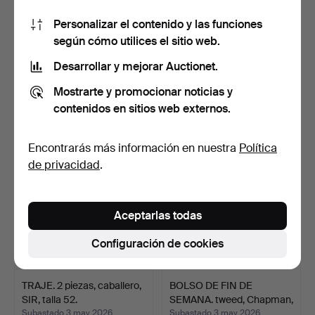
Personalizar el contenido y las funciones
según cómo utilices el sitio web.
FRAC. principios del siglo
BOLSOS DE NOCHE. 6
XX, talla 50.
uds., textil.
Desarrollar y mejorar Auctionet.
Subastado 4 may 2026
Subastado 4 may 2026
Mostrarte y promocionar noticias y
1 puja
4 pujas
contenidos en sitios web externos.
22 USD
32 USD
Encontrarás más información en nuestra
Política
de privacidad
.
Aceptarlas todas
Configuración de cookies
TRAJE. 2 piezas, caballero,
BOLSO DE FIN DE
SIR, talla 52.
SEMANA. tweed, Chapman,
In…
Subastado 3 may 2026
Subastado 3 may 2026