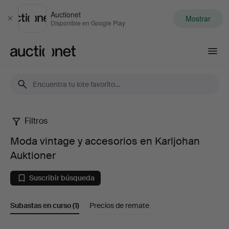
Auctionet
Mostrar
Cerrar
Disponible en Google Play
Auctionet.com
Filtros
Moda
Moda vintage y accesorios en Karljohan
vintage
Auktioner
y
Suscribir búsqueda
accesorios
Subastas en curso
(1)
Precios de remate
en