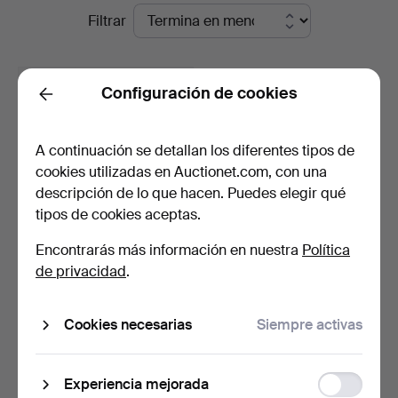
Subastas
Filtrar
Karljohan
en
Auktioner
curso
Configuración de cookies
Back
A continuación se detallan los diferentes tipos de
cookies utilizadas en Auctionet.com, con una
descripción de lo que hacen. Puedes elegir qué
tipos de cookies aceptas.
Encontrarás más información en nuestra
Política
LOUIS VUITTON. zapatillas,
de privacidad
.
"Sneaker Run Aw…
5 días
8 pujas
Cookies necesarias
Siempre activas
53 USD
Function
Suscribir búsqueda
Experiencia mejorada