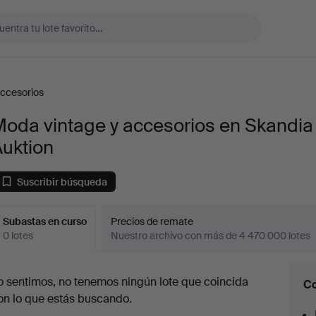
accesorios
Moda vintage y accesorios en Skandia
Auktion
Suscribir búsqueda
Subastas en curso
Precios de remate
0 lotes
Nuestro archivo con más de 4 470 000 lotes
ubastas
o sentimos, no tenemos ningún lote que coincida
Co
en
on lo que estás buscando.