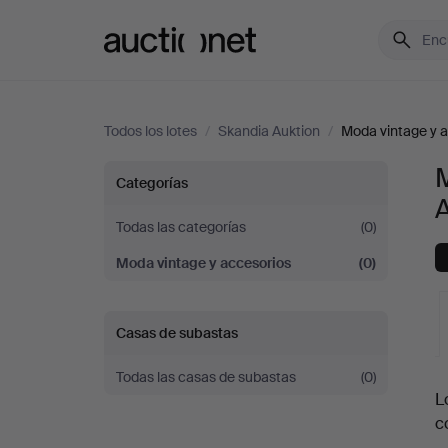
Auctionet.com
Todos los lotes
/
Skandia Auktion
/
Moda vintage y 
Moda
Categorías
vintage
Todas las categorías
(0)
Moda vintage y accesorios
(0)
y
accesorios
Casas de subastas
en
Todas las casas de subastas
(0)
S
L
Skandia
c