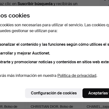
urso
az clic en
Suscribir búsqueda
y recibirás un
orreo tan pronto como dispongamos del lote.
os cookies
cookies son necesarias para utilizar el servicio. Las cookies q
edes gestionar se utilizan para:
 nuestro archivo que coinciden con tu b
sonalizar el contenido y las funciones según cómo utilices el s
arrollar y mejorar Auctionet.
trarte y promocionar noticias y contenidos en sitios web exte
rás más información en nuestra
Política de privacidad
.
Configuración de cookies
Aceptarlas
. Bolso de
CHRISTIAN DIOR. Bolso de
CHANEL, zapat