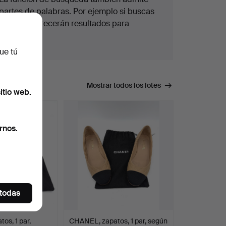
partes de palabras. Por ejemplo si buscas
braz
te aparecerán resultados para
braz
alete
.
ue tú
úsqueda.
Mostrar todos los lotes
itio web.
rnos.
 todas
os, 1 par,
CHANEL, zapatos, 1 par, según