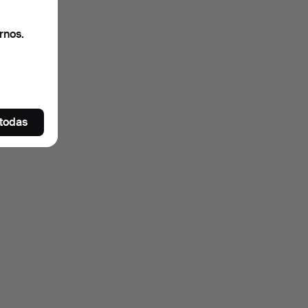
rnos.
 todas