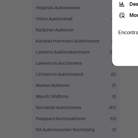
Des
Höganäs Auktionsverk
(7)
Mos
Höörs Auktionshall
(2)
Karljohan Auktioner
(1)
Encontra
Karlstad Hammarö Auktionsverk
(3)
Laholms Auktionskammare
(10)
Lawrences Auctioneers
(7)
Limhamns Auktionsbyrå
(5)
Markus Auktioner
(7)
Mauritz Widforss
(1)
Norrlands Auktionsverk
(47)
Palsgaard Kunstauktioner
(13)
RA Auktionsverket Norrköping
(1)