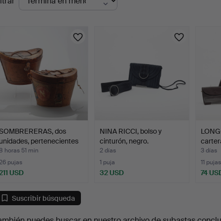
ltrar
en
urso
SOMBRERERAS, dos
NINA RICCI, bolso y
LONGC
unidades, pertenecientes
cinturón, negro.
carter
…
8 horas 51 min
2 días
3 días
26 pujas
1 puja
11 pujas
211 USD
32 USD
74 US
Suscribir búsqueda
ambién puedes buscar en
nuestro archivo de subastas concl