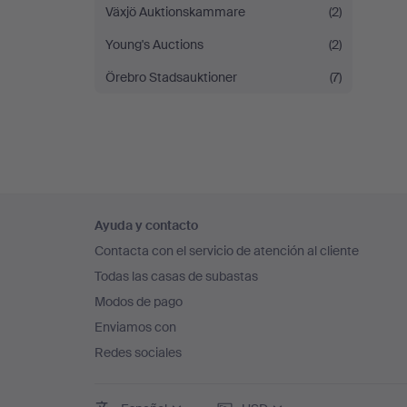
Växjö Auktionskammare
(2)
Young's Auctions
(2)
Örebro Stadsauktioner
(7)
Navegación
Ayuda y contacto
en
Contacta con el servicio de atención al cliente
el
Todas las casas de subastas
pie
Modos de pago
de
Enviamos con
página
Redes sociales