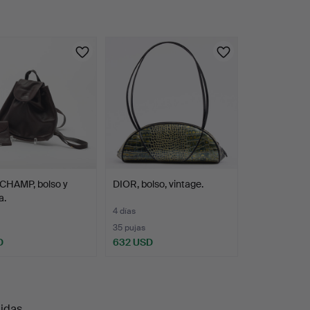
HAMP, bolso y
DIOR, bolso, vintage.
a.
4 días
35 pujas
D
632 USD
uidas
.