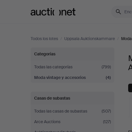
Auctionet.com
Todos los lotes
/
Uppsala Auktionskammare
/
Moda 
Moda
Categorías
vintage
Todas las categorías
(799)
Moda vintage y accesorios
(4)
y
accesorios
Casas de subastas
en
Todas las casas de subastas
(507)
Uppsala
Arce Auctions
(127)
S