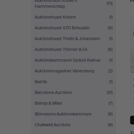
Fi
Auktionshaus Stuber's
(13)
Auktionskammare
Hammerschlag
c
Auktionshuset Kolonn
(1)
Auktionshuset STO Bohuslän
(8)
Auktionshuset Thelin & Johansson
(1)
Auktionshuset Thörner & Ek
(8)
Auktionskammaren Sydost Kalmar
(1)
Auktionsmagasinet Vänersborg
(2)
Balclis
(1)
Barcelona Auctions
(31)
Bishop & Miller
(7)
Björnssons Auktionskammare
(8)
Chalkwell Auctions
(8)
T