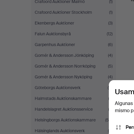
Crafoord Auktioner Malmö
(1)
Crafoord Auktioner Stockholm
(1)
Ekenbergs Auktioner
(3)
Falun Auktionsbyrå
(12)
Garpenhus Auktioner
(6)
Gomér & Andersson Jönköping
(4)
Gomér & Andersson Norrköping
(5)
Gomér & Andersson Nyköping
(4)
Göteborgs Auktionsverk
(11)
Usam
Halmstads Auktionskammare
(2)
Algunas 
Handelslagret Auktionsservice
(2)
mismo pu
Helsingborgs Auktionskammare
(54)
Per
Hälsinglands Auktionsverk
(6)