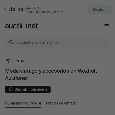
Auctionet
Mostrar
Cerrar
Disponible en Google Play
Auctionet.com
Filtros
Moda
Moda vintage y accesorios en Woxholt
vintage
Auktioner
y
Suscribir búsqueda
accesorios
Subastas en curso
(0)
Precios de remate
en