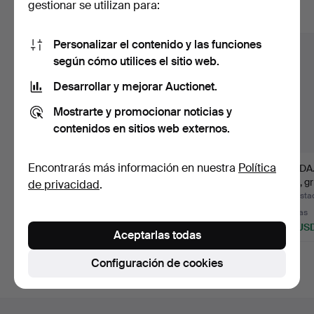
gestionar se utilizan para:
Mostrar todos los lotes
Personalizar el contenido y las funciones
según cómo utilices el sitio web.
Desarrollar y mejorar Auctionet.
Mostrarte y promocionar noticias y
contenidos en sitios web externos.
Encontrarás más información en nuestra
Política
FENDI ROMA. Gafas de
CELINE PARIS.
PRADA. 
sol, modelo de mujer.…
Zapatos de tacón "V
ante, g
de privacidad
.
neck". D…
Subastado 2 may 2026
Subastado 2 may 2026
Subasta
6 pujas
1 puja
9 pujas
85 USD
47 USD
176 US
Aceptarlas todas
Configuración de cookies
Navegación