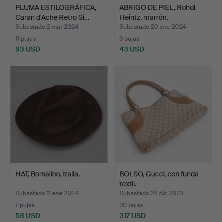
PLUMA ESTILOGRÁFICA,
ABRIGO DE PIEL, Rohdi
Caran d'Ache Retro Si…
Heintz, marrón.
Subastado 2 mar 2024
Subastado 20 ene 2024
11 pujas
3 pujas
93 USD
43 USD
HAT, Borsalino, Italia.
BOLSO, Gucci, con funda
textil.
Subastado 11 ene 2024
Subastado 24 dic 2023
7 pujas
30 pujas
58 USD
317 USD