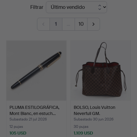
Precios
Filtrar
Kalmar
de
Auktionsverk
1
…
10
remate
PLUMA ESTILOGRÁFICA,
BOLSO, Louis Vuitton
Mont Blanc, en estuch…
Neverfull GM.
Subastado 21 jul 2026
Subastado 30 jun 2026
12 pujas
30 pujas
105 USD
1.109 USD