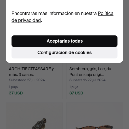
Encontrarás más información en nuestra
Política
de privacidad
.
Aceptarlas todas
Configuración de cookies
ARCHITIECTPASSARE y
Sombrero, gris, Lee, du
más. 3 casos.
Pont en caja origi…
Subastado 27 jul 2024
Subastado 22 jul 2024
1 puja
1 puja
37 USD
37 USD