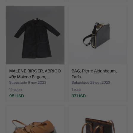
MALENE BIRGER. ABRIGO
BAG, Pierre Aidenbaum,
«By Malene Birger», …
París.
Subastado 9 nov 2023
Subastado 29 oct 2023
15 pujas
1 puja
95 USD
37 USD