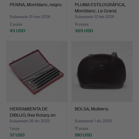
PENNA, Montblanc, negro.
PLUMA ESTILOGRÁFICA,
Montblanc. Le Grand.
Subastado 31 mar 2026
Subastado 12 feb 2026
2 pujas
14 pujas
43 USD
369 USD
HERRAMIENTA DE
BOLSA, Mulberry.
DIBUJO, Rex Rotary, en
caja.
Subastado 26 dic 2025
Subastado 1 dic 2025
1 puja
17 pujas
37 USD
180 USD