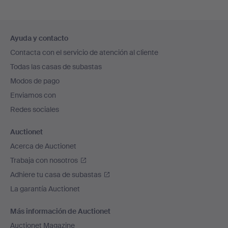
Navegación
Ayuda y contacto
en
Contacta con el servicio de atención al cliente
el
Todas las casas de subastas
pie
Modos de pago
de
Enviamos con
página
Redes sociales
Auctionet
Acerca de Auctionet
Trabaja con nosotros
Adhiere tu casa de subastas
La garantía Auctionet
Más información de Auctionet
Auctionet Magazine