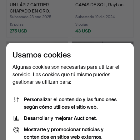
UN LÁPIZ CARTIER
GAFAS DE SOL, Rayban.
CHAPADO EN ORO.
Subastado 23 ene 2025
Subastado 19 dic 2024
15 pujas
3 pujas
275 USD
43 USD
Usamos cookies
Algunas cookies son necesarias para utilizar el
servicio. Las cookies que tú mismo puedes
gestionar se utilizan para:
Personalizar el contenido y las funciones
según cómo utilices el sitio web.
PORTADOCUMENTOS,
JERSEY, Busnel, rojo.
Burberry Barrow, en color…
Desarrollar y mejorar Auctionet.
Subastado 6 oct 2024
Subastado 30 jul 2024
Mostrarte y promocionar noticias y
14 pujas
1 puja
380 USD
37 USD
contenidos en sitios web externos.