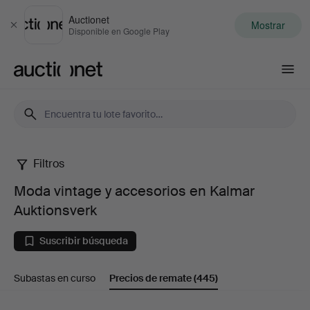
Auctionet
Mostrar
Cerrar
Disponible en Google Play
Auctionet.com
Filtros
Moda
Moda vintage y accesorios en Kalmar
vintage
Auktionsverk
y
Suscribir búsqueda
accesorios
Subastas en curso
Precios de remate
(445)
en