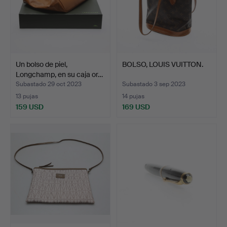
Un bolso de piel,
BOLSO, LOUIS VUITTON.
Longchamp, en su caja or…
Subastado 29 oct 2023
Subastado 3 sep 2023
13 pujas
14 pujas
159 USD
169 USD