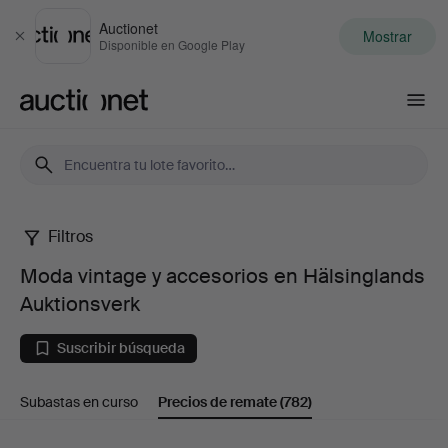
Auctionet
Mostrar
Cerrar
Disponible en Google Play
Auctionet.com
Filtros
Moda
Moda vintage y accesorios en Hälsinglands
vintage
Auktionsverk
y
Suscribir búsqueda
accesorios
Subastas en curso
Precios de remate
(782)
en