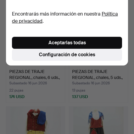
Encontrarás más información en nuestra
Política
de privacidad
.
Aceptarlas todas
Configuración de cookies
PIEZAS DE TRAJE
PIEZAS DE TRAJE
REGIONAL, chales, 6 uds.,
REGIONAL, chales, 5 uds.,
…
…
Subastado 16 jun 2026
Subastado 16 jun 2026
22 pujas
13 pujas
174 USD
137 USD