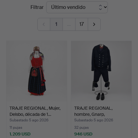
Precios
Filtrar
Hälsinglands
de
Auktionsverk
1
…
17
remate
TRAJE REGIONAL, Mujer,
TRAJE REGIONAL,
Delsbo, década de 1…
hombre, Gnarp,
Hälsingland…
Subastado 5 ago 2026
Subastado 5 ago 2026
11 pujas
32 pujas
1.209 USD
946 USD