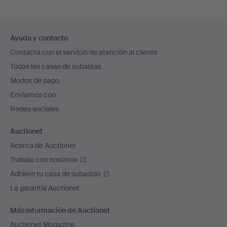
Navegación
Ayuda y contacto
en
Contacta con el servicio de atención al cliente
el
Todas las casas de subastas
pie
Modos de pago
de
Enviamos con
página
Redes sociales
Auctionet
Acerca de Auctionet
Trabaja con nosotros
Adhiere tu casa de subastas
La garantía Auctionet
Más información de Auctionet
Auctionet Magazine