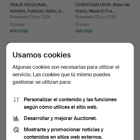
TRAJE REGIONAL,
CHRISTIAN DIOR. Bolso de
hombre, 3 piezas, Valbo, G…
mano, Made in Fra…
Subastado 23 jun 2026
Subastado 22 jun 2026
32 pujas
15 pujas
400 USD
106 USD
Usamos cookies
Algunas cookies son necesarias para utilizar el
servicio. Las cookies que tú mismo puedes
gestionar se utilizan para:
Personalizar el contenido y las funciones
según cómo utilices el sitio web.
GUCCI, zapatos, un par,
TRAJE
mujer, talla 38, I…
REGIONAL/DELANTAL,
Desarrollar y mejorar Auctionet.
para mujer, piel,…
Subastado 22 jun 2026
Subastado 19 jun 2026
Mostrarte y promocionar noticias y
13 pujas
16 pujas
102 USD
137 USD
contenidos en sitios web externos.