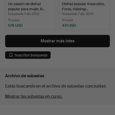
Un zapato de disfraz
Disfraz popular masculino,
popular para mujer, B…
Forsa, Hälsingl…
Subastado 7 abr 2026
Subastado 7 abr 2026
19 pujas
13 pujas
578 USD
431 USD
Mostrar más lotes
Suscribir búsqueda
Archivo de subastas
Estás buscando en el archivo de subastas concluidas.
Mostrar las subastas en curso.