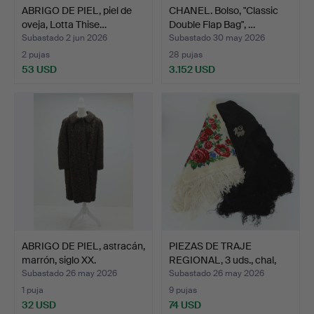
ABRIGO DE PIEL, piel de
CHANEL. Bolso, "Classic
oveja, Lotta Thise…
Double Flap Bag", …
Subastado 2 jun 2026
Subastado 30 may 2026
2 pujas
28 pujas
53 USD
3.152 USD
ABRIGO DE PIEL, astracán,
PIEZAS DE TRAJE
marrón, siglo XX.
REGIONAL, 3 uds., chal,
br…
Subastado 26 may 2026
Subastado 26 may 2026
1 puja
9 pujas
32 USD
74 USD