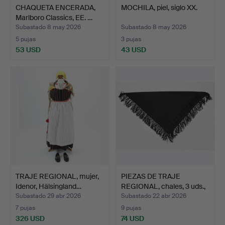
CHAQUETA ENCERADA,
MOCHILA, piel, siglo XX.
Marlboro Classics, EE. …
Subastado 8 may 2026
Subastado 8 may 2026
5 pujas
3 pujas
53 USD
43 USD
TRAJE REGIONAL, mujer,
PIEZAS DE TRAJE
Idenor, Hälsingland…
REGIONAL, chales, 3 uds.,
…
Subastado 29 abr 2026
Subastado 22 abr 2026
7 pujas
9 pujas
326 USD
74 USD