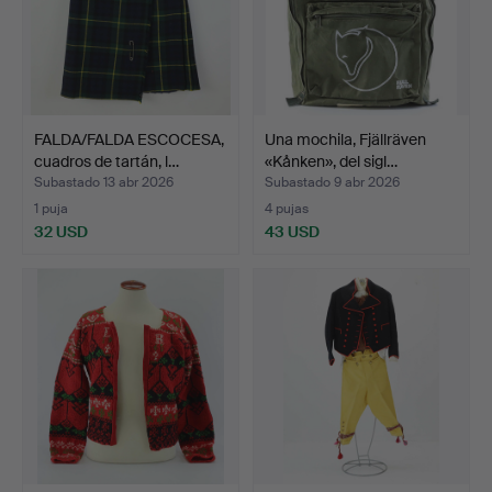
FALDA/FALDA ESCOCESA,
Una mochila, Fjällräven
cuadros de tartán, l…
«Kånken», del sigl…
Subastado 13 abr 2026
Subastado 9 abr 2026
1 puja
4 pujas
32 USD
43 USD