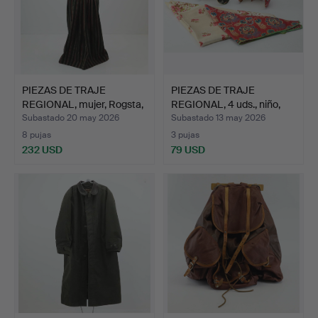
PIEZAS DE TRAJE
PIEZAS DE TRAJE
REGIONAL, mujer, Rogsta,
REGIONAL, 4 uds., niño,
d…
in…
Subastado 20 may 2026
Subastado 13 may 2026
8 pujas
3 pujas
232 USD
79 USD