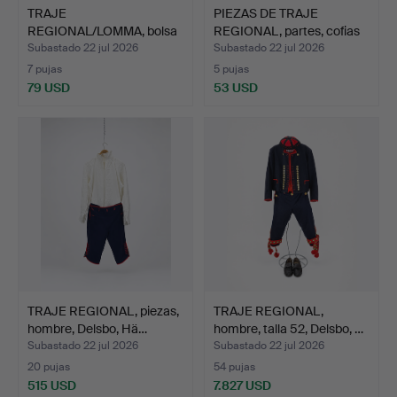
TRAJE
PIEZAS DE TRAJE
REGIONAL/LOMMA, bolsa
REGIONAL, partes, cofias
de falda, sigl…
y…
Subastado 22 jul 2026
Subastado 22 jul 2026
7 pujas
5 pujas
79 USD
53 USD
TRAJE REGIONAL, piezas,
TRAJE REGIONAL,
hombre, Delsbo, Hä…
hombre, talla 52, Delsbo, …
Subastado 22 jul 2026
Subastado 22 jul 2026
20 pujas
54 pujas
515 USD
7.827 USD