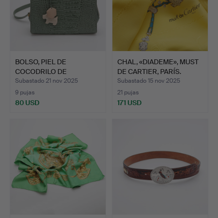
BOLSO, PIEL DE
CHAL, «DIADEME», MUST
COCODRILO DE
DE CARTIER, PARÍS.
IMITACIÓN, RAD…
Subastado 21 nov 2025
Subastado 15 nov 2025
9 pujas
21 pujas
80 USD
171 USD