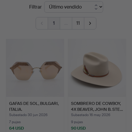
Precios
Filtrar
Crafoord
de
Auktioner
1
…
11
remate
Lund
GAFAS DE SOL, BULGARI,
SOMBRERO DE COWBOY,
ITALIA.
4X BEAVER, JOHN B. STE…
Subastado 30 jun 2026
Subastado 16 may 2026
7 pujas
9 pujas
64 USD
90 USD