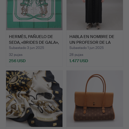
HERMÈS, PAÑUELO DE
HABLA EN NOMBRE DE
SEDA, «BRIDES DE GALA»,
UN PROFESOR DE LA
…
FACUL…
Subastado 3 jun 2025
Subastado 1 jun 2025
32 pujas
28 pujas
256 USD
1.477 USD