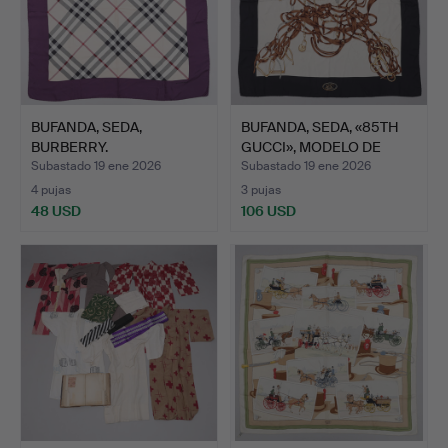
BUFANDA, SEDA,
BUFANDA, SEDA, «85TH
BURBERRY.
GUCCI», MODELO DE
ANI…
Subastado 19 ene 2026
Subastado 19 ene 2026
4 pujas
3 pujas
48 USD
106 USD