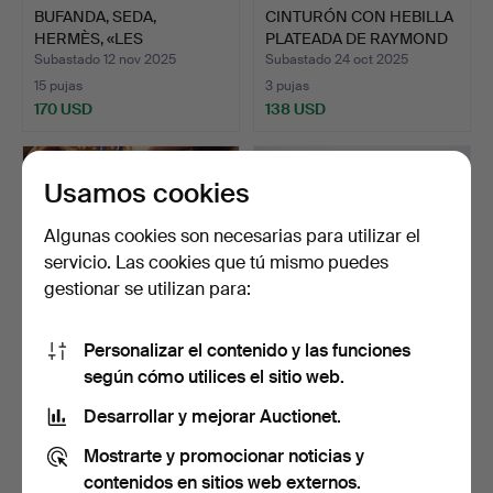
BUFANDA, SEDA,
CINTURÓN CON HEBILLA
HERMÈS, «LES
PLATEADA DE RAYMOND
CAVALIERS D'OR…
B…
Subastado 12 nov 2025
Subastado 24 oct 2025
15 pujas
3 pujas
170 USD
138 USD
Usamos cookies
Algunas cookies son necesarias para utilizar el
servicio. Las cookies que tú mismo puedes
gestionar se utilizan para:
Personalizar el contenido y las funciones
según cómo utilices el sitio web.
CHAL, SEDA, CARTIER,
GAFAS DE SOL RAY BAN,
PARÍS.
Bausch & Lomb, «RB 3…
Desarrollar y mejorar Auctionet.
Subastado 23 oct 2025
Subastado 16 oct 2025
Mostrarte y promocionar noticias y
16 pujas
3 pujas
106 USD
43 USD
contenidos en sitios web externos.