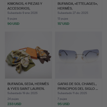
KIMONOS, 4 PIEZAS Y
BUFANDA, «ETTELAGES»,
ACCESORIOS,
HERMÈS.
PROBABLEME…
Subastado 9 ene 2026
Subastado 27 dic 2025
9 pujas
13 pujas
90 USD
117 USD
BUFANDA, SEDA, HERMÈS
GAFAS DE SOL CHANEL,
& YVES SAINT LAUREN.
PRINCIPIOS DEL SIGLO …
Subastado 19 dic 2025
Subastado 11 dic 2025
24 pujas
7 pujas
233 USD
95 USD