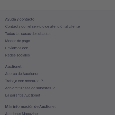
Navegación
Ayuda y contacto
en
Contacta con el servicio de atención al cliente
el
Todas las casas de subastas
pie
Modos de pago
de
Enviamos con
página
Redes sociales
Auctionet
Acerca de Auctionet
Trabaja con nosotros
Adhiere tu casa de subastas
La garantía Auctionet
Más información de Auctionet
Auctionet Magazine