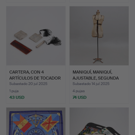
CARTERA, CON 4
MANIQUÍ, MANIQUÍ,
ARTÍCULOS DE TOCADOR
AJUSTABLE, SEGUNDA
EN PLA…
MITAD…
Subastado 20 jul 2025
Subastado 14 jul 2025
1 puja
4 pujas
43 USD
74 USD