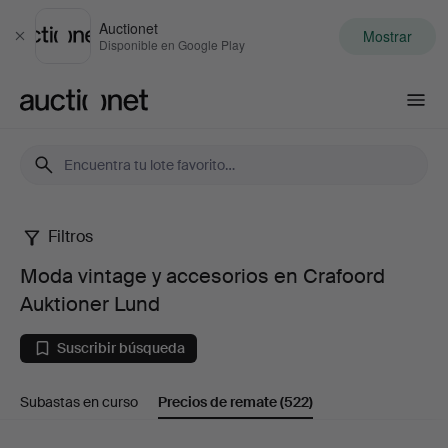
Auctionet
Mostrar
Cerrar
Disponible en Google Play
Auctionet.com
Filtros
Moda
Moda vintage y accesorios en Crafoord
vintage
Auktioner Lund
y
Suscribir búsqueda
accesorios
Subastas en curso
Precios de remate
(522)
en