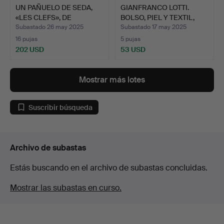
UN PAÑUELO DE SEDA,
GIANFRANCO LOTTI.
«LES CLEFS», DE
BOLSO, PIEL Y TEXTIL,
HERMÈS…
FL…
Subastado 26 may 2025
Subastado 17 may 2025
16 pujas
5 pujas
202 USD
53 USD
Mostrar más lotes
Suscribir búsqueda
Archivo de subastas
Estás buscando en el archivo de subastas concluidas.
Mostrar las subastas en curso.