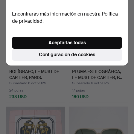
Encontrarás más información en nuestra
Política
de privacidad
.
Aceptarlas todas
Configuración de cookies
BOLÍGRAFO, LE MUST DE
PLUMA ESTILOGRÁFICA,
CARTIER, PARIS.
LE MUST DE CARTIER, P…
Subastado 6 oct 2025
Subastado 6 oct 2025
24 pujas
17 pujas
233 USD
180 USD