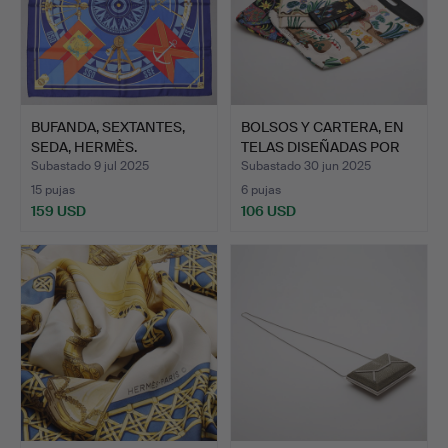
BUFANDA, SEXTANTES,
BOLSOS Y CARTERA, EN
SEDA, HERMÈS.
TELAS DISEÑADAS POR
J…
Subastado 9 jul 2025
Subastado 30 jun 2025
15 pujas
6 pujas
159 USD
106 USD