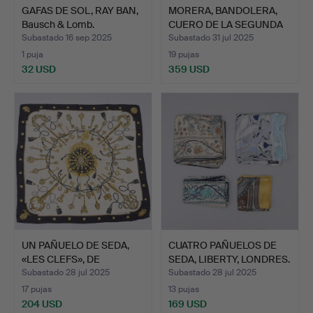
GAFAS DE SOL, RAY BAN,
MORERA, BANDOLERA,
Bausch & Lomb.
CUERO DE LA SEGUNDA
MIT…
Subastado 16 sep 2025
Subastado 31 jul 2025
1 puja
19 pujas
32 USD
359 USD
UN PAÑUELO DE SEDA,
CUATRO PAÑUELOS DE
«LES CLEFS», DE
SEDA, LIBERTY, LONDRES.
HERMÈS…
Subastado 28 jul 2025
Subastado 28 jul 2025
17 pujas
13 pujas
204 USD
169 USD