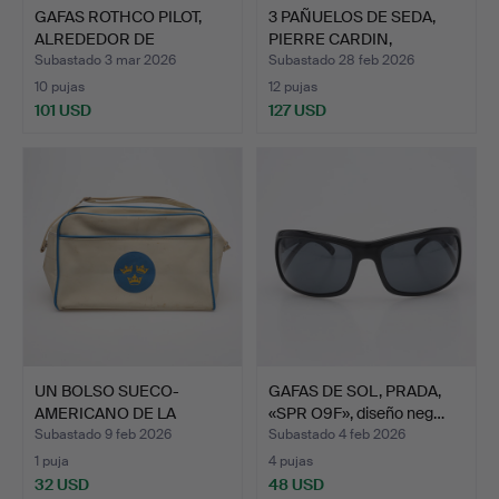
GAFAS ROTHCO PILOT,
3 PAÑUELOS DE SEDA,
ALREDEDOR DE
PIERRE CARDIN,
MEDIADOS …
LEONARD…
Subastado 3 mar 2026
Subastado 28 feb 2026
10 pujas
12 pujas
101 USD
127 USD
UN BOLSO SUECO-
GAFAS DE SOL, PRADA,
AMERICANO DE LA
«SPR O9F», diseño neg…
SEGUNDA MIT…
Subastado 9 feb 2026
Subastado 4 feb 2026
1 puja
4 pujas
32 USD
48 USD