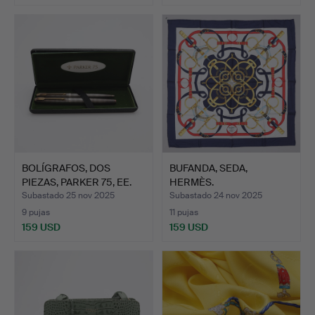
BOLÍGRAFOS, DOS
BUFANDA, SEDA,
PIEZAS, PARKER 75, EE.
HERMÈS.
UU.
Subastado 25 nov 2025
Subastado 24 nov 2025
9 pujas
11 pujas
159 USD
159 USD