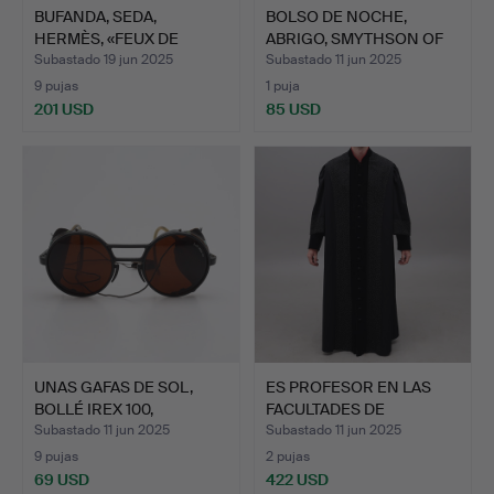
BUFANDA, SEDA,
BOLSO DE NOCHE,
HERMÈS, «FEUX DE
ABRIGO, SMYTHSON OF
ROUTE», DI…
BOND S…
Subastado 19 jun 2025
Subastado 11 jun 2025
9 pujas
1 puja
201 USD
85 USD
UNAS GAFAS DE SOL,
ES PROFESOR EN LAS
BOLLÉ IREX 100,
FACULTADES DE
SEGUNDA…
HUMANIDAD…
Subastado 11 jun 2025
Subastado 11 jun 2025
9 pujas
2 pujas
69 USD
422 USD