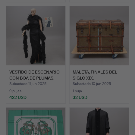
VESTIDO DE ESCENARIO
MALETA, FINALES DEL
CON BOA DE PLUMAS,
SIGLO XIX.
US…
Subastado 11 jun 2025
Subastado 10 jun 2025
9 pujas
1 puja
422 USD
32 USD