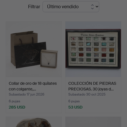
Precios
Filtrar
de
remate
Collar de oro de 18 quilates
COLECCIÓN DE PIEDRAS
con colgante,…
PRECIOSAS. 30 joyas d…
Subastado 17 jun 2026
Subastado 30 oct 2025
6 pujas
6 pujas
285 USD
53 USD