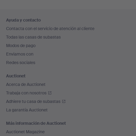
Navegación
Ayuda y contacto
en
Contacta con el servicio de atención al cliente
el
Todas las casas de subastas
pie
Modos de pago
de
Enviamos con
página
Redes sociales
Auctionet
Acerca de Auctionet
Trabaja con nosotros
Adhiere tu casa de subastas
La garantía Auctionet
Más información de Auctionet
Auctionet Magazine