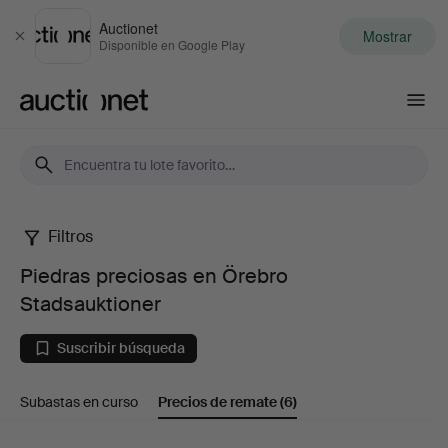
Auctionet
Mostrar
Cerrar
Disponible en Google Play
Auctionet.com
Filtros
Piedras
Piedras preciosas en Örebro
preciosas
Stadsauktioner
en
Suscribir búsqueda
Örebro
Subastas en curso
Precios de remate
(6)
Stadsauktioner