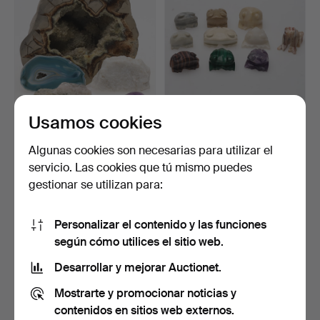
Usamos cookies
5 PIEZAS DE PIEDRAS
Ranas de piedra en
PRECIOSAS, GEODA
malaquita, amatista, oj…
Algunas cookies son necesarias para utilizar el
«SEPT…
Subastado 7 jun 2025
Subastado 20 may 2025
servicio. Las cookies que tú mismo puedes
2 pujas
2 pujas
gestionar se utilizan para:
27 USD
32 USD
Personalizar el contenido y las funciones
según cómo utilices el sitio web.
Desarrollar y mejorar Auctionet.
Mostrarte y promocionar noticias y
contenidos en sitios web externos.