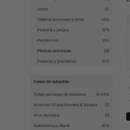
Fi
Joyas
(5)
r
Objetos preciosos y otros
(45)
Pedrería y juegos
(171)
Pendientes
(35)
Piedras preciosas
(2)
Pulseras y brazaletes
(117)
Casas de subastas
Todas las casas de subastas
(6.942)
Acreman St Auctioneers & Valuers
(2)
Arce Auctions
(3)
Auktionshaus Blank
(611)