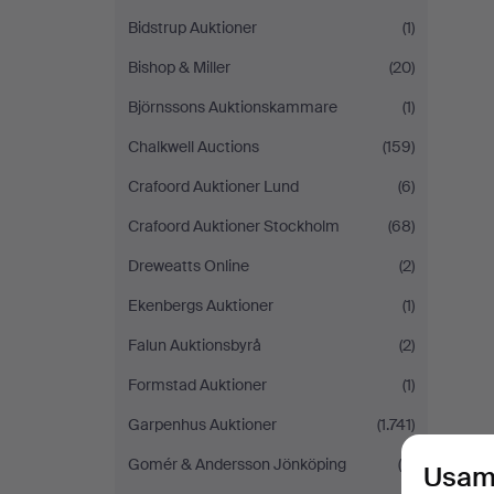
Bidstrup Auktioner
(1)
Bishop & Miller
(20)
Björnssons Auktionskammare
(1)
Chalkwell Auctions
(159)
Crafoord Auktioner Lund
(6)
Crafoord Auktioner Stockholm
(68)
Dreweatts Online
(2)
Ekenbergs Auktioner
(1)
Falun Auktionsbyrå
(2)
Formstad Auktioner
(1)
Garpenhus Auktioner
(1.741)
Gomér & Andersson Jönköping
(4)
Usam