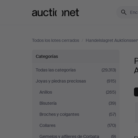
Auctionet.com
Todos los lotes cerrados
/
Handelslagret Auktionsser
Piedras
Categorías
P
preciosas
A
Todas las categorías
(29.313)
Joyas y piedras preciosas
(915)
en
Anillos
(265)
Handelslagret
Bisutería
(39)
Auktionsservice
Broches y colgantes
(57)
Collares
(170)
P
Gemelos y alfileres de Corbata
(9)