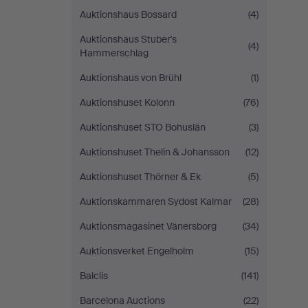
Auktionshaus Bossard
(4)
Auktionshaus Stuber's
(4)
Hammerschlag
Auktionshaus von Brühl
(1)
Auktionshuset Kolonn
(76)
Auktionshuset STO Bohuslän
(3)
Auktionshuset Thelin & Johansson
(12)
Auktionshuset Thörner & Ek
(5)
Auktionskammaren Sydost Kalmar
(28)
Auktionsmagasinet Vänersborg
(34)
Auktionsverket Engelholm
(15)
Balclis
(141)
Barcelona Auctions
(22)