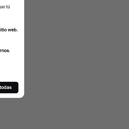
ue tú
itio web.
rnos.
 todas