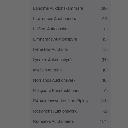
Laholms Auktionskammare
(30)
Lawrences Auctioneers
(17)
Leiflers Auktionshus
(1)
Limhamns Auktionsbyrå
(9)
Lyme Bay Auctions
(2)
Lysekils Auktionsbyrå
(14)
Ma San Auction
(8)
Norrlands Auktionsverk
(18)
Palsgaard Kunstauktioner
(1)
RA Auktionsverket Norrköping
(44)
Roslagens Auktionsverk
(2)
Rumsey’s Auctioneers
(471)