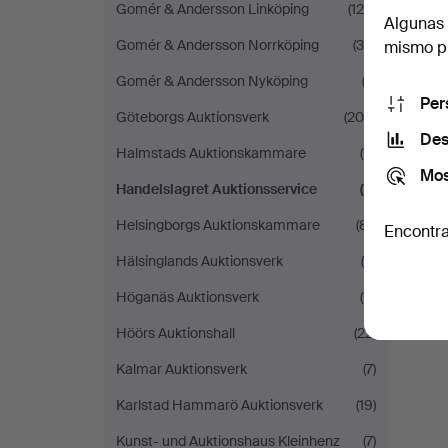
Gomér & Andersson Linköping
(129)
Algunas 
Gomér & Andersson Norrköping
(30)
mismo pu
Gomér & Andersson Nyköping
(2)
Per
Göteborgs Auktionsverk
(204)
Des
Halmstads Auktionskammare
(11)
Mos
Handelslagret Auktionsservice
(2)
Helsingborgs Auktionskammare
(81)
Encontra
Hälsinglands Auktionsverk
(4)
Höganäs Auktionsverk
(11)
Höörs Auktionshall
(22)
Kalmar Auktionsverk
(7)
Karlstad Hammarö Auktionsverk
(19)
Kunst- und Auktionshaus Kleinhenz
(7)