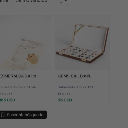
ltrar
de
emate
ESMERALDA 0.41 ct.
GEMS, Etui, Brasil.
Subastado 16 dic 2024
Subastado 9 feb 2023
18 pujas
19 pujas
185 USD
96 USD
Suscribir búsqueda