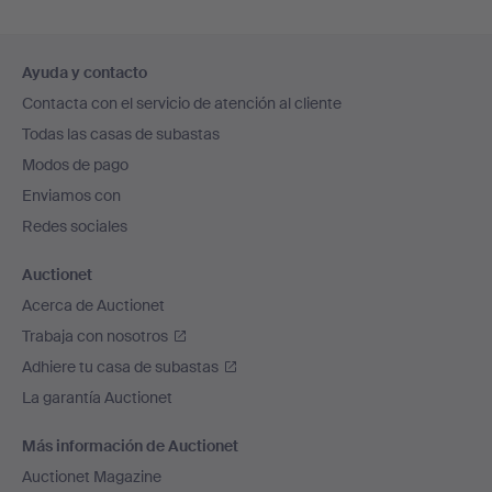
Navegación
Ayuda y contacto
en
Contacta con el servicio de atención al cliente
el
Todas las casas de subastas
pie
Modos de pago
de
Enviamos con
página
Redes sociales
Auctionet
Acerca de Auctionet
Trabaja con nosotros
Adhiere tu casa de subastas
La garantía Auctionet
Más información de Auctionet
Auctionet Magazine