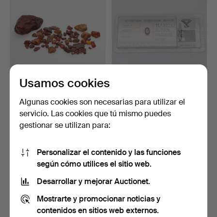
Usamos cookies
PIEDRA DE ÁMBAR
RUBÍ NATURAL TALLA
NATURAL, UN Lote, uno
OVAL, 0,73 ct.
Algunas cookies son necesarias para utilizar el
más …
Subastado 25 may 2021
Subastado 27 abr 2020
servicio. Las cookies que tú mismo puedes
9 pujas
16 pujas
gestionar se utilizan para:
106 USD
106 USD
Personalizar el contenido y las funciones
según cómo utilices el sitio web.
Desarrollar y mejorar Auctionet.
Mostrarte y promocionar noticias y
contenidos en sitios web externos.