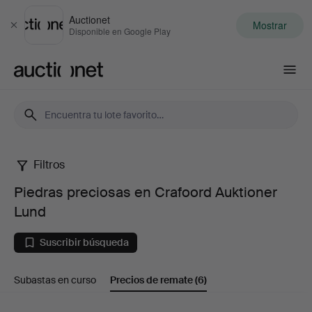
Auctionet
Mostrar
Cerrar
Disponible en Google Play
Auctionet.com
Filtros
Piedras
Piedras preciosas en Crafoord Auktioner
preciosas
Lund
en
Suscribir búsqueda
Crafoord
Subastas en curso
Precios de remate
(6)
Auktioner