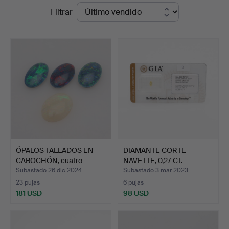
Precios
Filtrar
Lund
de
remate
ÓPALOS TALLADOS EN
DIAMANTE CORTE
CABOCHÓN, cuatro
NAVETTE, 0,27 CT.
piezas…
Subastado 26 dic 2024
Subastado 3 mar 2023
23 pujas
6 pujas
181 USD
98 USD