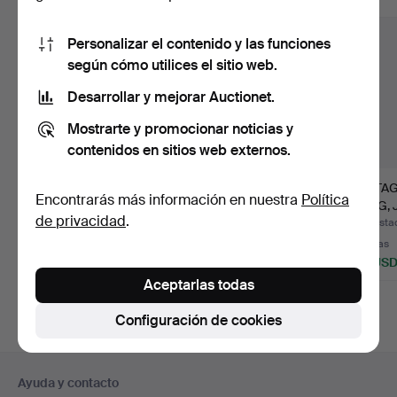
Personalizar el contenido y las funciones
según cómo utilices el sitio web.
Desarrollar y mejorar Auctionet.
Mostrarte y promocionar noticias y
contenidos en sitios web externos.
HUEVO DE
UN HUEVO DE
VINTA
Encontrarás más información en nuestra
Política
DINOSAURIO
DINOSAURIO
TANG,
de privacidad
.
FOSILIZADO,
FOSILIZADO,
INDIVI
Subastado 27 abr 2026
Subastado 12 sep 2025
Subasta
HADROSAURI…
HADROSA…
32 pujas
21 pujas
4 pujas
522 USD
378 USD
48 US
Aceptarlas todas
Lote
Lote
seleccionado
seleccionado
Configuración de cookies
Navegación
Ayuda y contacto
en