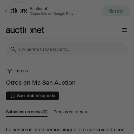
Auctionet
Mostrar
Cerrar
Disponible en Google Play
Auctionet.com
Filtros
Otros
Otros en Ma San Auction
en
Suscribir búsqueda
Ma
Subastas en curso
(0)
Precios de remate
San
Auction
Subastas
Lo sentimos, no tenemos ningún lote que coincida con