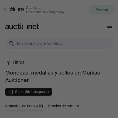
Auctionet
Mostrar
Cerrar
Disponible en Google Play
Auctionet.com
Filtros
Monedas,
Monedas, medallas y sellos en Markus
medallas
Auktioner
y
Suscribir búsqueda
sellos
Subastas en curso
(12)
Precios de remate
en