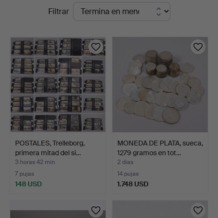
Subastas
Filtrar
Markus
en
Auktioner
curso
POSTALES, Trelleborg,
MONEDA DE PLATA, sueca,
primera mitad del si…
1279 gramos en tot…
3 horas 42 min
2 días
7 pujas
14 pujas
148 USD
1.748 USD