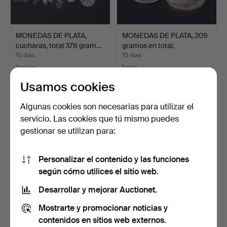
MONEDAS DE PLATA,
MONEDAS DE PLATA, 209
cucharas, total 378 gram…
gramos en total.
10 días
10 días
2 pujas
1 puja
95 USD
22 USD
Usamos cookies
Algunas cookies son necesarias para utilizar el
servicio. Las cookies que tú mismo puedes
gestionar se utilizan para:
Personalizar el contenido y las funciones
según cómo utilices el sitio web.
Desarrollar y mejorar Auctionet.
POSTALES, Trelleborg,
POSTALES, Trelleborg,
Mostrarte y promocionar noticias y
motivos marítimos, p…
primera mitad del si…
contenidos en sitios web externos.
12 días
12 días