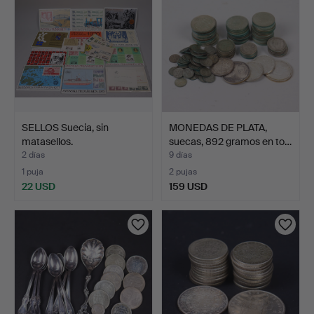
SELLOS Suecia, sin
MONEDAS DE PLATA,
matasellos.
suecas, 892 gramos en to…
2 días
9 días
1 puja
2 pujas
22 USD
159 USD