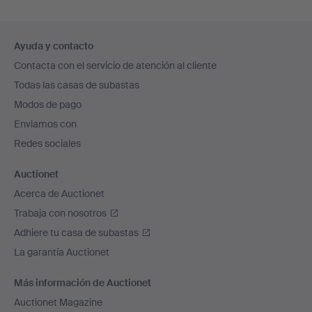
Navegación
Ayuda y contacto
en
Contacta con el servicio de atención al cliente
el
Todas las casas de subastas
pie
Modos de pago
de
Enviamos con
página
Redes sociales
Auctionet
Acerca de Auctionet
Trabaja con nosotros
Adhiere tu casa de subastas
La garantía Auctionet
Más información de Auctionet
Auctionet Magazine