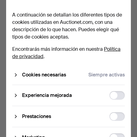
DEFENSA Y GUERRA DE
países, principalmente …
LA …
19 horas
20 horas
A continuación se detallan los diferentes tipos de
Estimación
10 pujas
cookies utilizadas en Auctionet.com, con una
41 USD
69 USD
descripción de lo que hacen. Puedes elegir qué
tipos de cookies aceptas.
Encontrarás más información en nuestra
Política
de privacidad
.
Cookies necesarias
Siempre activas
Function
Experiencia mejorada
COLECCIÓN DE
MONEDAS, Suecia, entre
storage
MEDALLAS, 50 piezas,
otras de plata.
Franklin…
21 horas
21 horas
Statistic
Prestaciones
4 pujas
3 pujas
storage
34 USD
51 USD
Ad