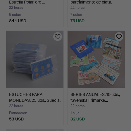
Estrella Polar, oro …
parcialmente de plata.
22 horas
22 horas
5 pujas
7 pujas
844 USD
75 USD
ESTUCHES PARA
SERIES ANUALES, 10 uds.,
MONEDAS, 25 uds., Suecia,
"Svenska Frimärke…
19…
22 horas
22 horas
Estimación
1 puja
53 USD
32 USD