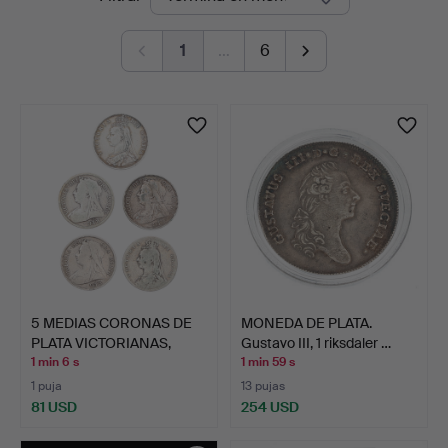
en
1
…
6
curso
5 MEDIAS CORONAS DE
MONEDA DE PLATA.
PLATA VICTORIANAS,
Gustavo III, 1 riksdaler …
JUB…
1 min 6 s
1 min 59 s
1 puja
13 pujas
81 USD
254 USD