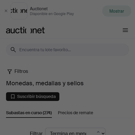
Auctionet
Mostrar
Cerrar
Disponible en Google Play
Auctionet.com
Filtros
Monedas,
Monedas, medallas y sellos
medallas
Suscribir búsqueda
y
Subastas en curso
(274)
Precios de remate
sellos
Subastas
Filtrar