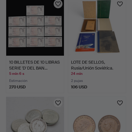
10 BILLETES DE 10 LIBRAS
LOTE DE SELLOS,
SERIE 'D' DEL BAN…
Rusia/Unión Soviética.
Mat…
5 min 6 s
24 min
Estimación
2 pujas
270 USD
106 USD