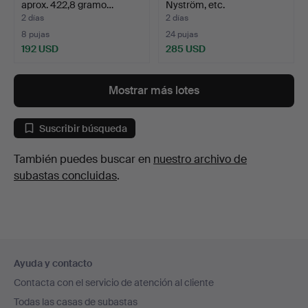
aprox. 422,8 gramo…
Nyström, etc.
2 días
2 días
8 pujas
24 pujas
192 USD
285 USD
Mostrar más lotes
Suscribir búsqueda
También puedes buscar en
nuestro archivo de
subastas concluidas
.
Navegación
Ayuda y contacto
en
Contacta con el servicio de atención al cliente
el
Todas las casas de subastas