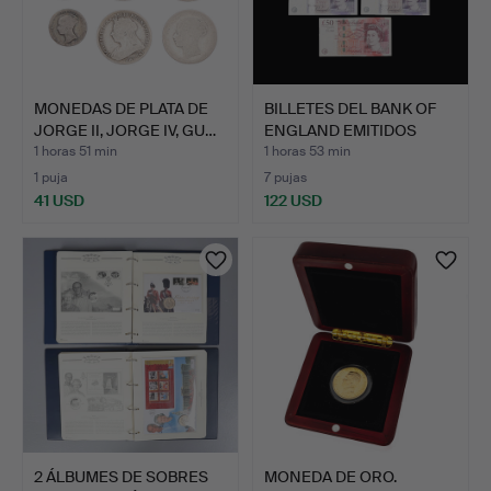
MONEDAS DE PLATA DE
BILLETES DEL BANK OF
JORGE II, JORGE IV, GU…
ENGLAND EMITIDOS
BAJO…
1 horas 51 min
1 horas 53 min
1 puja
7 pujas
41 USD
122 USD
2 ÁLBUMES DE SOBRES
MONEDA DE ORO.