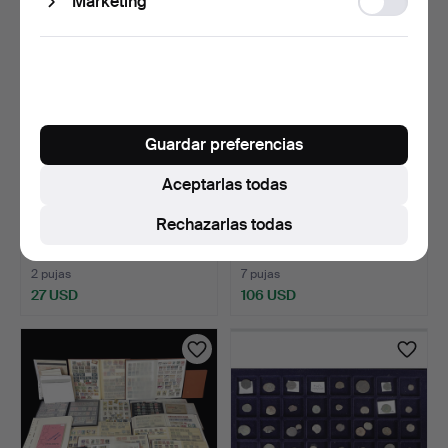
Marketing
storage
Guardar preferencias
Aceptarlas todas
COLECCIÓN DE
COLECCIÓN DE SELLOS,
Rechazarlas todas
MONEDAS, Ecu, 28 uds.
siglos XIX/XX.
22 horas
22 horas
2 pujas
7 pujas
27 USD
106 USD