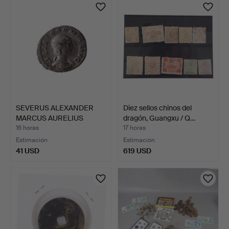
SEVERUS ALEXANDER
Diez sellos chinos del
MARCUS AURELIUS
dragón, Guangxu / Q…
SEVERUS …
16 horas
17 horas
Estimación
Estimación
41 USD
619 USD