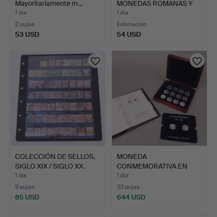
Mayoritariamente m…
MONEDAS ROMANAS Y
GRIEGAS ANT…
1 día
1 día
2 pujas
Estimación
53 USD
54 USD
COLECCIÓN DE SELLOS,
MONEDA
SIGLO XIX / SIGLO XX.
CONMEMORATIVA EN
ESTUCHE, plata, As…
1 día
1 día
9 pujas
33 pujas
85 USD
644 USD