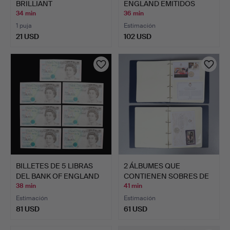
BRILLIANT
ENGLAND EMITIDOS
UNCIRCULATED…
BAJO…
34 min
36 min
1 puja
Estimación
21 USD
102 USD
BILLETES DE 5 LIBRAS
2 ÁLBUMES QUE
DEL BANK OF ENGLAND
CONTIENEN SOBRES DE
E…
PRIMER D…
38 min
41 min
Estimación
Estimación
81 USD
61 USD