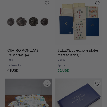
CUATRO MONEDAS
SELLOS, colecciones/lotes,
ROMANAS (4).
matasellados, t…
1 día
2 días
Estimación
1 puja
41 USD
32 USD