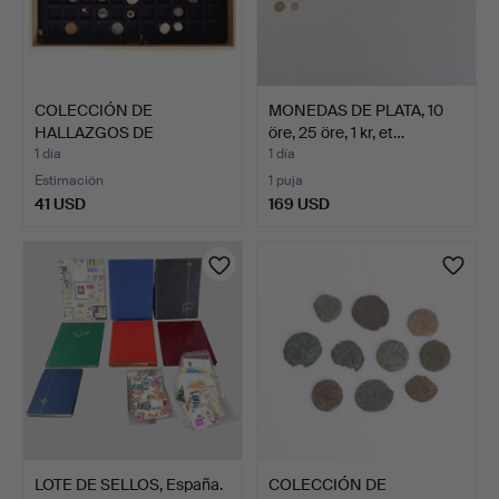
COLECCIÓN DE
MONEDAS DE PLATA, 10
HALLAZGOS DE
öre, 25 öre, 1 kr, et…
DETECTOR (CANTID…
1 día
1 día
Estimación
1 puja
41 USD
169 USD
LOTE DE SELLOS, España.
COLECCIÓN DE