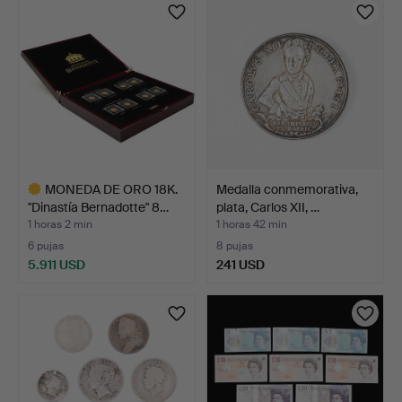
MONEDA DE ORO 18K.
Medalla conmemorativa,
"Dinastía Bernadotte" 8…
plata, Carlos XII, …
1 horas 2 min
1 horas 42 min
6 pujas
8 pujas
5.911 USD
241 USD
Lote
seleccionado