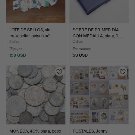
LOTE DE SELLOS, sin
SOBRE DE PRIMER DÍA
matasellar, países nór…
CON MEDALLA, plata, "L…
2 días
2 días
17 pujas
Estimación
159 USD
53 USD
MONEDA, 40% plata, peso
POSTALES, Jenny