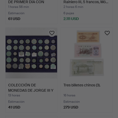
DE PRIMER DÍA CON
Rainiero III, 5 francos, Mó…
MONE…
1 horas 56 min
2 horas 6 min
Estimación
6 pujas
61 USD
2.111 USD
COLECCIÓN DE
Tres billetes chinos (3).
MONEDAS DE JORGE III Y
POSTER…
13 horas
16 horas
Estimación
Estimación
41 USD
279 USD