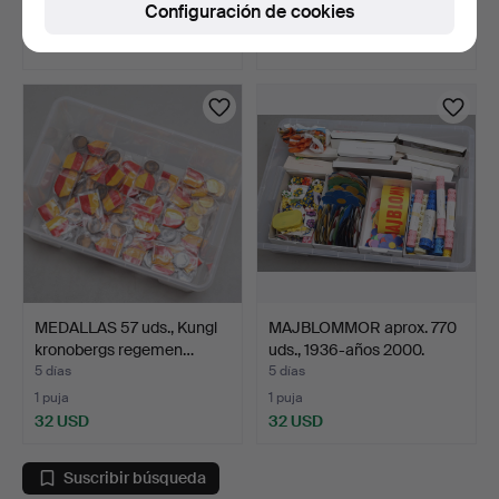
Configuración de cookies
21 pujas
Estimación
423 USD
211 USD
Lote
seleccionado
MEDALLAS 57 uds., Kungl
MAJBLOMMOR aprox. 770
kronobergs regemen…
uds., 1936-años 2000.
5 días
5 días
1 puja
1 puja
32 USD
32 USD
Suscribir búsqueda