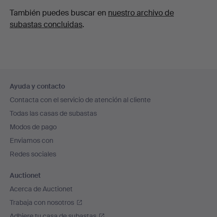
También puedes buscar en
nuestro archivo de
subastas concluidas
.
Navegación
Ayuda y contacto
en
Contacta con el servicio de atención al cliente
el
Todas las casas de subastas
pie
Modos de pago
de
Enviamos con
página
Redes sociales
Auctionet
Acerca de Auctionet
Trabaja con nosotros
Adhiere tu casa de subastas