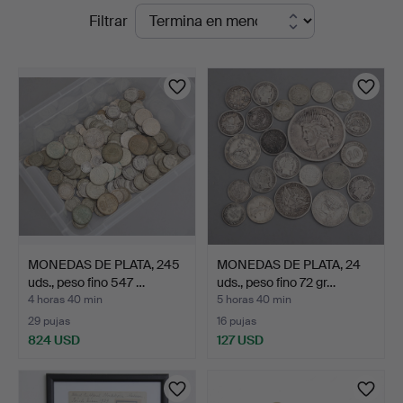
Subastas
Filtrar
Auktionshuset
en
Thelin
curso
&
Johansson
MONEDAS DE PLATA, 245
MONEDAS DE PLATA, 24
uds., peso fino 547 …
uds., peso fino 72 gr…
4 horas 40 min
5 horas 40 min
29 pujas
16 pujas
824 USD
127 USD