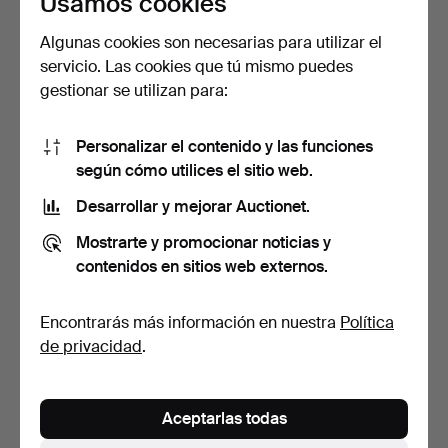
Usamos cookies
Algunas cookies son necesarias para utilizar el
servicio. Las cookies que tú mismo puedes
LOTE DE BILLETES
MAJBLOMMOR, 121 uds.,
gestionar se utilizan para:
EXTRANJEROS.
1907-2025.
3 días
4 días
8 pujas
27 pujas
Personalizar el contenido y las funciones
64 USD
807 USD
según cómo utilices el sitio web.
Lote
seleccionado
Desarrollar y mejorar Auctionet.
Mostrarte y promocionar noticias y
contenidos en sitios web externos.
Encontrarás más información en nuestra
Política
de privacidad
.
MAJBLOMMOR, 121 uds.,
MAJBLOMMANS
Aceptarlas todas
1907-2025.
KRANSAR 73 uds., 1952 -
2026.
4 días
4 días