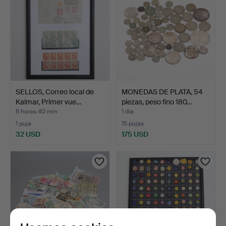
SELLOS, Correo local de
MONEDAS DE PLATA, 54
Kalmar, Primer vue…
piezas, peso fino 180…
6 horas 40 min
1 día
1 puja
15 pujas
32 USD
175 USD