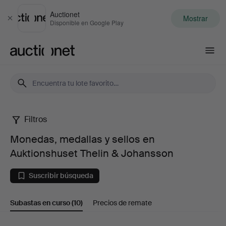
Auctionet
Mostrar
Cerrar
Disponible en Google Play
Auctionet.com
Filtros
Monedas,
Monedas, medallas y sellos en
medallas
Auktionshuset Thelin & Johansson
y
Suscribir búsqueda
sellos
Subastas en curso
(10)
Precios de remate
en