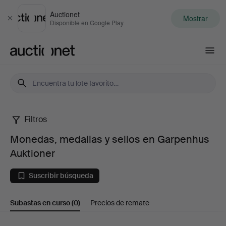
Auctionet
Mostrar
Cerrar
Disponible en Google Play
Auctionet.com
Filtros
Monedas,
Monedas, medallas y sellos en Garpenhus
medallas
Auktioner
y
Suscribir búsqueda
sellos
Subastas en curso
(0)
Precios de remate
en