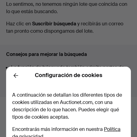
Subastas
Lo sentimos, no tenemos ningún lote que coincida con
Laholms
lo que estás buscando.
en
Haz clic en
Suscribir búsqueda
y recibirás un correo
Auktionskammare
curso
tan pronto como dispongamos del lote.
Consejos para mejorar la búsqueda
La función de búsqueda también admite partes de
palabras. Por ejemplo si buscas
braz
te aparecerán
Configuración de cookies
Back
resultados para
braz
alete
.
A continuación se detallan los diferentes tipos de
cookies utilizadas en Auctionet.com, con una
descripción de lo que hacen. Puedes elegir qué
Estos son los lotes existentes
tipos de cookies aceptas.
nuestro archivo que coinciden con
Encontrarás más información en nuestra
Política
tu búsqueda.
de privacidad
.