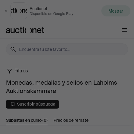
Auctionet
Mostrar
Cerrar
Disponible en Google Play
Auctionet.com
Filtros
Monedas,
Monedas, medallas y sellos en Laholms
medallas
Auktionskammare
y
Suscribir búsqueda
sellos
Subastas en curso
(0)
Precios de remate
en