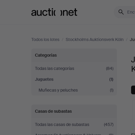
Auctionet.com
Todos los lotes
/
Stockholms Auktionsverk Köln
/
Ju
Juguetes
Categorías
en
Todas las categorías
(84)
Juguetes
(1)
Stockholms
Muñecas y peluches
(1)
Auktionsverk
Köln
Casas de subastas
Todas las casas de subastas
(457)
S