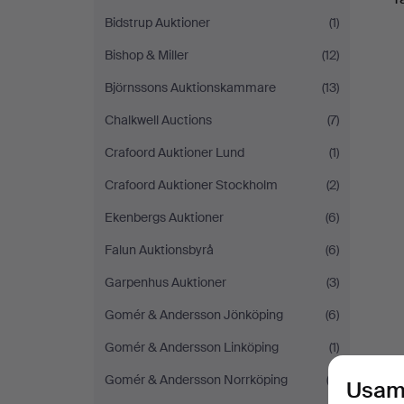
Bidstrup Auktioner
(1)
Bishop & Miller
(12)
Björnssons Auktionskammare
(13)
Chalkwell Auctions
(7)
Crafoord Auktioner Lund
(1)
Crafoord Auktioner Stockholm
(2)
Ekenbergs Auktioner
(6)
Falun Auktionsbyrå
(6)
Garpenhus Auktioner
(3)
Gomér & Andersson Jönköping
(6)
Gomér & Andersson Linköping
(1)
Gomér & Andersson Norrköping
(2)
Usam