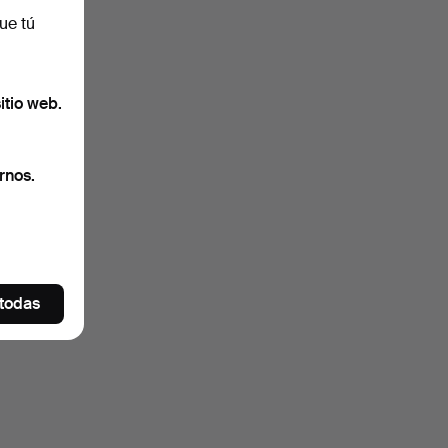
ue tú
itio web.
rnos.
 todas