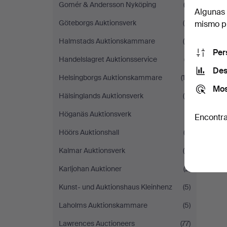
Gomér & Andersson Nyköping
(2)
Algunas 
Göteborgs Auktionsverk
(8)
mismo pu
Halmstads Auktionskammare
(8)
Per
Handelslagret Auktionsservice
(7)
Des
Helsingborgs Auktionskammare
(13)
Mos
Hälsinglands Auktionsverk
(4)
Höganäs Auktionsverk
(1)
Encontra
Höörs Auktionshall
(3)
Kalmar Auktionsverk
(8)
Karljohan Auktioner
(2)
Kunst- und Auktionshaus Kleinhenz
(5)
Laholms Auktionskammare
(5)
Lawrences Auctioneers
(77)