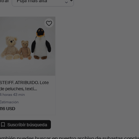
ltrar
en
urso
STEIFF. ATRIBUIDO. Lote
de peluches, texti…
4 horas 43 min
Estimación
116 USD
Suscribir búsqueda
ambién puedes buscar en
nuestro archivo de subastas concl