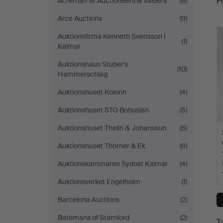
Fi
Acreman St Auctioneers & Valuers
(8)
Arce Auctions
(9)
c
Auktionsfirma Kenneth Svensson i
(1)
Kalmar
Auktionshaus Stuber's
(10)
Hammerschlag
Auktionshuset Kolonn
(4)
Auktionshuset STO Bohuslän
(5)
Auktionshuset Thelin & Johansson
(6)
Auktionshuset Thörner & Ek
(8)
Auktionskammaren Sydost Kalmar
(4)
Auktionsverket Engelholm
(1)
Barcelona Auctions
(2)
Batemans of Stamford
(2)
T