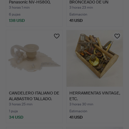
Panasonic NV-HS800,
BRONCEADO DE UN
años…
GRANJERO.
3 horas 1 min
3 horas 23 min
6 pujas
Estimación
138 USD
41 USD
CANDELERO ITALIANO DE
HERRAMIENTAS VINTAGE,
ALABASTRO TALLADO.
ETC.
3 horas 25 min
3 horas 30 min
1 puja
Estimación
34 USD
41 USD