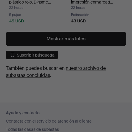
plástico rojo, Digsme…
impresión enmarcad…
22 horas
22 horas
5 pujas
Estimación
49 USD
43 USD
Mostrar más lotes
Suscribir búsqueda
También puedes buscar en
nuestro archivo de
subastas concluidas
.
Navegación
Ayuda y contacto
en
Contacta con el servicio de atención al cliente
el
Todas las casas de subastas