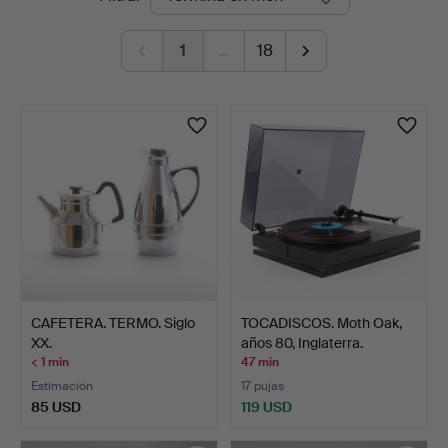
en
1
…
18
curso
CAFETERA. TERMO. Siglo
TOCADISCOS. Moth Oak,
XX.
años 80, Inglaterra.
< 1 min
47 min
Estimación
17 pujas
85 USD
119 USD