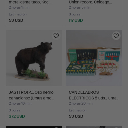
metal esmaltado, Koc…
Union record, Chicago…
2 horas 1 min
2 horas 5 min
Estimación
3 pujas
53 USD
117 USD
JAGTTROFÆ. Oso negro
CANDELABROS
canadiense (Ursus ame…
ELÉCTRICOS 5 uds., luma,
epa.
2 horas 16 min
2 horas 20 min
3 pujas
Estimación
372 USD
53 USD