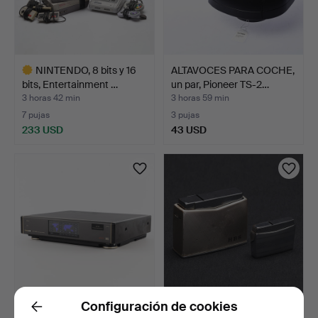
NINTENDO, 8 bits y 16
ALTAVOCES PARA COCHE,
bits, Entertainment …
un par, Pioneer TS-2…
3 horas 42 min
3 horas 59 min
7 pujas
3 pujas
233 USD
43 USD
Lote
seleccionado
Configuración de cookies
REPRODUCTOR DE VHS.
SIGVARD BERNADOTTE.
Back