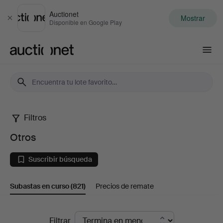
Auctionet
Mostrar
Cerrar
Disponible en Google Play
Auctionet.com
Filtros
Otros
Otros
Suscribir búsqueda
Subastas en curso
(821)
Precios de remate
Subastas
Filtrar