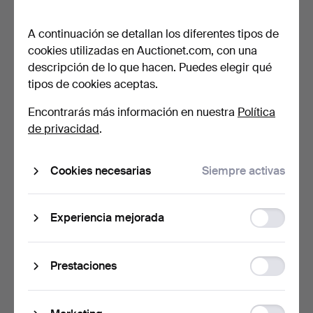
Panasonic NV-W1, años …
Encendedores, 2 piezas…
4 horas 1 min
4 horas 4 min
A continuación se detallan los diferentes tipos de
4 pujas
Estimación
cookies utilizadas en Auctionet.com, con una
59 USD
53 USD
descripción de lo que hacen. Puedes elegir qué
tipos de cookies aceptas.
Encontrarás más información en nuestra
Política
de privacidad
.
Cookies necesarias
Siempre activas
Function
Experiencia mejorada
MATALI CRASSET & PHILIP
MANDOS Y JUEGOS, 8
storage
STARCK. Thomson. R…
piezas, X-Box y X-Box 3…
4 horas 29 min
4 horas 35 min
Statistic
Prestaciones
Estimación
Estimación
storage
116 USD
64 USD
Ad