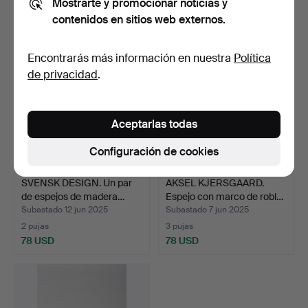
Mostrarte y promocionar noticias y
774 USD
47 USD
contenidos en sitios web externos.
Lote
seleccionado
Encontrarás más información en nuestra
Política
de privacidad
.
Aceptarlas todas
Configuración de cookies
SVENSK DESIGN. Un par
AKSEL KJERSGAARD.
de espejos de madera…
Espejo con marco de robl…
Subastado 12 jun 2025
Subastado 7 jun 2025
2 pujas
3 pujas
78 USD
78 USD