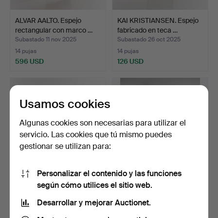
ALVAR AALTO. Espejo
KAI KRISTIANSEN. Espejo
rectangular con marco …
fabricado en teca …
Subastado 11 nov 2025
Subastado 26 oct 2025
14 pujas
14 pujas
596 USD
126 USD
Usamos cookies
Algunas cookies son necesarias para utilizar el
servicio. Las cookies que tú mismo puedes
gestionar se utilizan para:
Personalizar el contenido y las funciones
SERGIO RODRIGUES
Espejo italiano, frontal con
según cómo utilices el sitio web.
(1927-2014). Espejo con m…
motivo «pinta…
Desarrollar y mejorar Auctionet.
Subastado 16 sep 2025
Subastado 27 ago 2025
6 pujas
1 puja