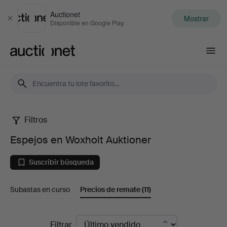
Auctionet
Mostrar
Cerrar
Disponible en Google Play
Auctionet.com
Filtros
Espejos
Espejos en Woxholt Auktioner
en
Suscribir búsqueda
Woxholt
Subastas en curso
Precios de remate
(11)
Auktioner
Precios
Filtrar