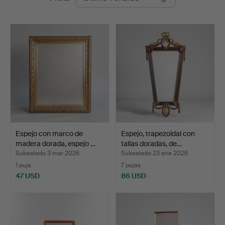
de
remate
Espejo con marco de
Espejo, trapezoidal con
madera dorada, espejo …
tallas doradas, de…
Subastado 3 mar 2026
Subastado 23 ene 2026
1 puja
7 pujas
47 USD
86 USD