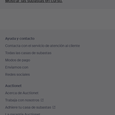
Mostrar las subastas en curso.
Navegación
Ayuda y contacto
en
Contacta con el servicio de atención al cliente
el
Todas las casas de subastas
pie
Modos de pago
de
Enviamos con
página
Redes sociales
Auctionet
Acerca de Auctionet
Trabaja con nosotros
Adhiere tu casa de subastas
La garantía Auctionet