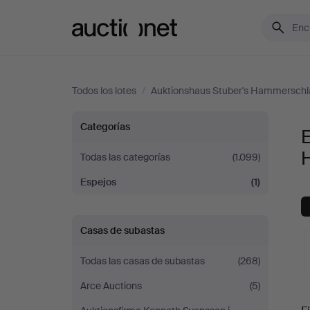
Auctionet.com
Todos los lotes
/
Auktionshaus Stuber's Hammerschl
Espejos
Categorías
E
en
Todas las categorías
(1.099)
Espejos
(1)
Auktionshaus
Stuber's
Casas de subastas
Hammerschlag
Todas las casas de subastas
(268)
Arce Auctions
(5)
S