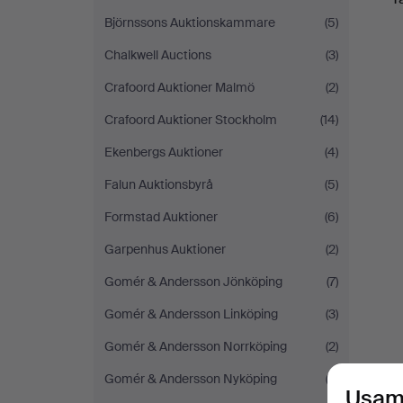
Björnssons Auktionskammare
(5)
Chalkwell Auctions
(3)
Crafoord Auktioner Malmö
(2)
Crafoord Auktioner Stockholm
(14)
Ekenbergs Auktioner
(4)
Falun Auktionsbyrå
(5)
Formstad Auktioner
(6)
Garpenhus Auktioner
(2)
Gomér & Andersson Jönköping
(7)
Gomér & Andersson Linköping
(3)
Gomér & Andersson Norrköping
(2)
Gomér & Andersson Nyköping
(2)
Usam