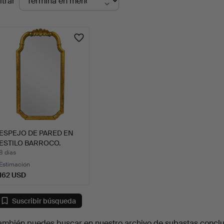
ltrar
en
urso
ESPEJO DE PARED EN
ESTILO BARROCO.
8 días
Estimación
162 USD
Suscribir búsqueda
ambién puedes buscar en
nuestro archivo de subastas concl