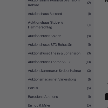
Fi
Auktionsfirma Kenneth Svensson i
(2)
Kalmar
c
Auktionshaus Bossard
(1)
Auktionshaus Stuber's
(1)
Hammerschlag
Auktionshuset Kolonn
(8)
Auktionshuset STO Bohuslän
(1)
Auktionshuset Thelin & Johansson
(3)
Auktionshuset Thörner & Ek
(10)
Auktionskammaren Sydost Kalmar
(3)
Auktionsmagasinet Vänersborg
(1)
Balclis
(6)
Barcelona Auctions
(1)
Bishop & Miller
(5)
T