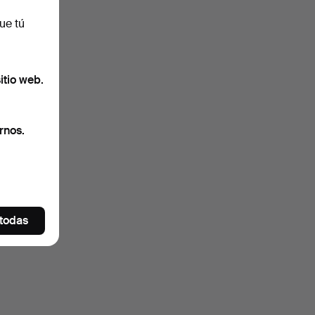
ue tú
itio web.
rnos.
 todas