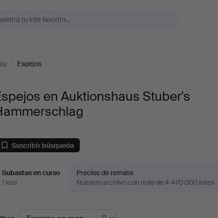
ag
/
Espejos
spejos en Auktionshaus Stuber's
Hammerschlag
Suscribir búsqueda
Subastas en curso
Precios de remate
1 lote
Nuestro archivo con más de 4 470 000 lotes
ubastas