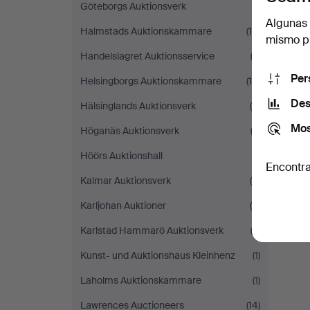
Göteborgs Auktionsverk
(1)
Algunas 
Halmstads Auktionskammare
(19)
mismo pu
Handelslagret Auktionsservice
(2)
Per
Helsingborgs Auktionskammare
(16)
Des
Hälsinglands Auktionsverk
(6)
Mos
Höganäs Auktionsverk
(2)
Höörs Auktionshall
(1)
Encontra
Kalmar Auktionsverk
(6)
Karljohan Auktioner
(4)
Karlstad Hammarö Auktionsverk
(2)
Kunst- und Auktionshaus Kleinhenz
(1)
Laholms Auktionskammare
(1)
Lawrences Auctioneers
(14)