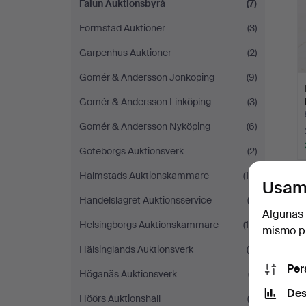
Falun Auktionsbyrå
(7)
Formstad Auktioner
(3)
Garpenhus Auktioner
(2)
Gomér & Andersson Jönköping
(9)
Gomér & Andersson Linköping
(3)
Gomér & Andersson Nyköping
(6)
Göteborgs Auktionsverk
(2)
Halmstads Auktionskammare
(10)
Usam
Handelslagret Auktionsservice
(3)
T
Algunas 
Helsingborgs Auktionskammare
(10)
mismo pu
Hälsinglands Auktionsverk
(4)
Per
Höganäs Auktionsverk
(7)
Des
Höörs Auktionshall
(2)