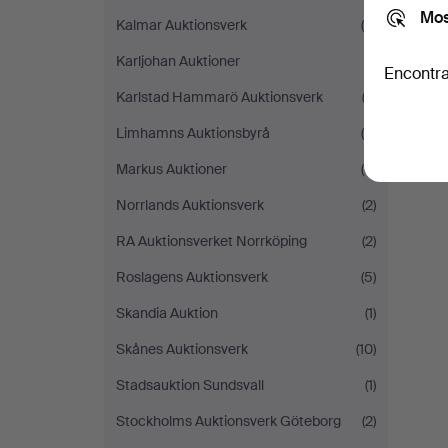
Mos
Kalmar Auktionsverk
(9)
Karljohan Auktioner
(1)
Encontra
Karlstad Hammarö Auktionsverk
(2)
Limhamns Auktionsbyrå
(6)
Markus Auktioner
(6)
Norrlands Auktionsverk
(2)
RA Auktionsverket Norrköping
(2)
Roslagens Auktionsverk
(5)
Skandia Auktion
(1)
Skånes Auktionsverk
(10)
Stadsauktion Sundsvall
(1)
Stockholms Auktionsverk Göteborg
(2)