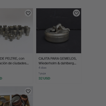
DE PELTRE, con
CAJITA PARA GEMELOS,
ación de ciudades…
Wiederholm & dahlberg…
4 días
1 puja
SD
32 USD