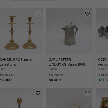
urso
CANDELEROS, un par,
CARL PETTER
COPA 
Eskilstuna.
LINDBORG. Jarra, 1848,
decor
peltre,…
1 día
4 días
4 días
Estimación
Estimación
3 pujas
53 USD
85 USD
43 U