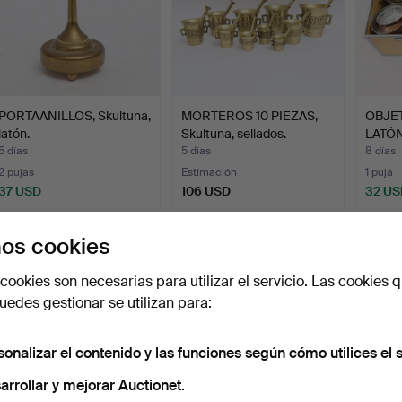
PORTAANILLOS, Skultuna,
MORTEROS 10 PIEZAS,
OBJE
latón.
Skultuna, sellados.
LATÓN,
5 días
5 días
8 días
2 pujas
Estimación
1 puja
37 USD
106 USD
32 US
Suscribir búsqueda
os cookies
ambién puedes buscar en
nuestro archivo de subastas concl
cookies son necesarias para utilizar el servicio. Las cookies q
edes gestionar se utilizan para:
sonalizar el contenido y las funciones según cómo utilices el s
arrollar y mejorar Auctionet.