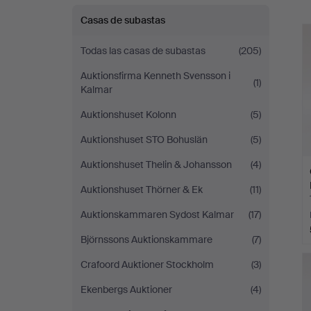
Auktionsbyrå
c
Casas de subastas
Todas las casas de subastas
(205)
Auktionsfirma Kenneth Svensson i
(1)
Kalmar
Auktionshuset Kolonn
(5)
Auktionshuset STO Bohuslän
(5)
Auktionshuset Thelin & Johansson
(4)
Auktionshuset Thörner & Ek
(11)
Auktionskammaren Sydost Kalmar
(17)
Björnssons Auktionskammare
(7)
Crafoord Auktioner Stockholm
(3)
Ekenbergs Auktioner
(4)