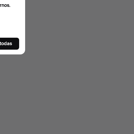
rnos.
 todas