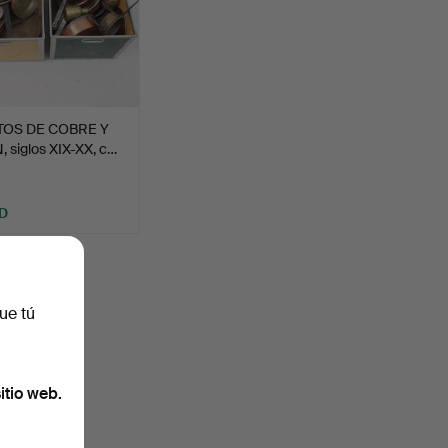
TOS DE COBRE Y
 siglos XIX-XX, c…
D
uidas
.
ue tú
itio web.