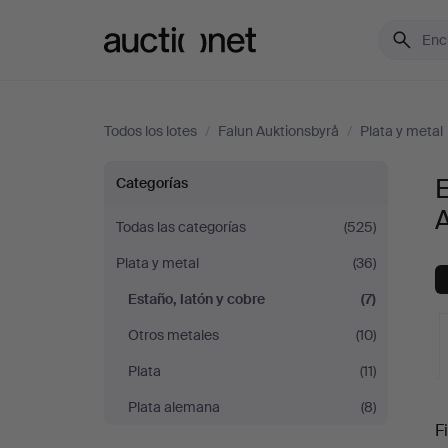
Auctionet.com
Todos los lotes
/
Falun Auktionsbyrå
/
Plata y metal
Estaño,
E
Categorías
latón
Todas las categorías
(525)
Plata y metal
(36)
y
Estaño, latón y cobre
(7)
cobre
Otros metales
(10)
en
Plata
(11)
S
Plata alemana
(8)
Falun
Fi