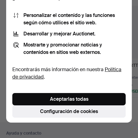
Personalizar el contenido y las funciones
según cómo utilices el sitio web.
Desarrollar y mejorar Auctionet.
Mostrarte y promocionar noticias y
contenidos en sitios web externos.
RECIPIENTES, 6
BARRIL DE AGUA,
WÜRTT
Encontrarás más información en nuestra
Política
piezas, siglo XIX, cobre,
cobre, cambio de siglo
E
de privacidad
.
d…
190…
METAL
Subastado 8 ago 2026
Subastado 15 jul 2026
Subastad
K, Jarr
1 puja
16 pujas
1 puja
32 USD
117 USD
43 US
Aceptarlas todas
Configuración de cookies
Navegación
Ayuda y contacto
en