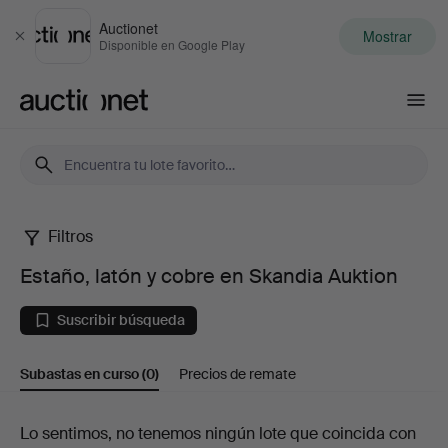
Auctionet
Mostrar
Cerrar
Disponible en Google Play
Auctionet.com
Filtros
Estaño,
Estaño, latón y cobre en Skandia Auktion
latón
Suscribir búsqueda
y
Subastas en curso
(0)
Precios de remate
cobre
en
Subastas
Lo sentimos, no tenemos ningún lote que coincida con