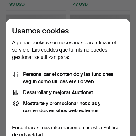
93 USD
47 USD
Usamos cookies
Algunas cookies son necesarias para utilizar el
servicio. Las cookies que tú mismo puedes
gestionar se utilizan para:
Personalizar el contenido y las funciones
JUST ANDERSEN (1884-
JUST ANDERSEN (1884-
según cómo utilices el sitio web.
1943). Terrina de hoja…
1943). Jarra de hojala…
Desarrollar y mejorar Auctionet.
Subastado 11 nov 2025
Subastado 14 oct 2025
7 pujas
28 pujas
Mostrarte y promocionar noticias y
140 USD
682 USD
contenidos en sitios web externos.
Encontrarás más información en nuestra
Política
de privacidad
.