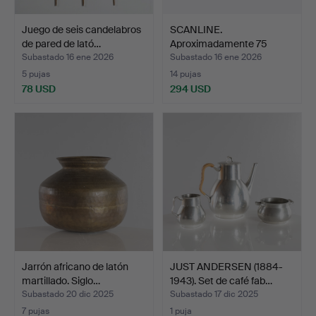
Juego de seis candelabros
SCANLINE.
de pared de lató…
Aproximadamente 75
piezas, cubie…
Subastado 16 ene 2026
Subastado 16 ene 2026
5 pujas
14 pujas
78 USD
294 USD
Jarrón africano de latón
JUST ANDERSEN (1884-
martillado. Siglo…
1943). Set de café fab…
Subastado 20 dic 2025
Subastado 17 dic 2025
7 pujas
1 puja