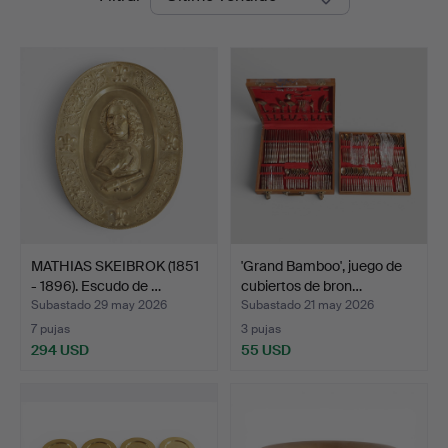
de
Woxholt
remate
Auktioner
MATHIAS SKEIBROK (1851
'Grand Bamboo', juego de
- 1896). Escudo de …
cubiertos de bron…
Subastado 29 may 2026
Subastado 21 may 2026
7 pujas
3 pujas
294 USD
55 USD