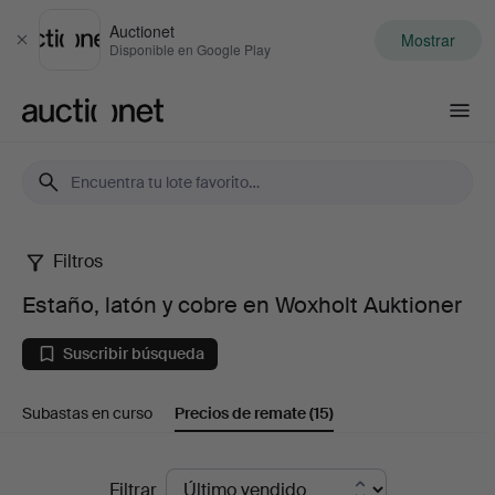
Auctionet
Mostrar
Cerrar
Disponible en Google Play
Auctionet.com
Filtros
Estaño,
Estaño, latón y cobre en Woxholt Auktioner
latón
Suscribir búsqueda
y
Subastas en curso
Precios de remate
(15)
cobre
en
Precios
Filtrar