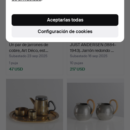
Aceptarlas todas
Configuración de cookies
Un par de jarrones de
JUST ANDERSEN (1884-
cobre, Art Déco, est…
1943). Jarrón redondo …
Subastado 23 sep 2025
Subastado 16 sep 2025
1 puja
10 pujas
47 USD
217 USD