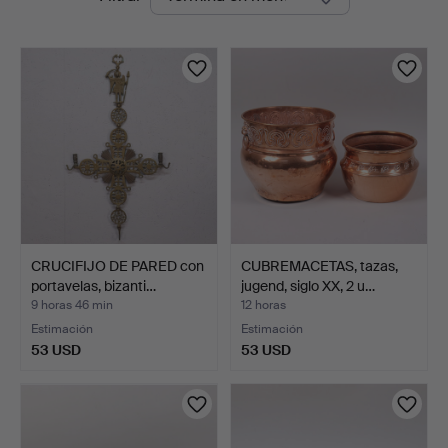
en
Markus
curso
Auktioner
CRUCIFIJO DE PARED con
CUBREMACETAS, tazas,
portavelas, bizanti…
jugend, siglo XX, 2 u…
9 horas 46 min
12 horas
Estimación
Estimación
53 USD
53 USD