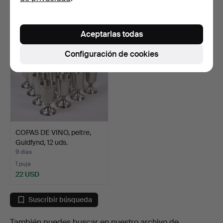
137 USD
106 USD
Aceptarlas todas
Configuración de cookies
COPAS DE VINO, peltre,
Guldfynd, 12 uds.
9 días
1 puja
22 USD
Suscribir búsqueda
También puedes buscar en
nuestro archivo de