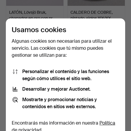
LATÓN, Lövsjö Bruk,
CALDERO DE COBRE,
chapados en oro con pr…
pintado, siglos XIX/XX.
1 día
4 días
Usamos cookies
1 puja
3 pujas
22 USD
32 USD
Algunas cookies son necesarias para utilizar el
servicio. Las cookies que tú mismo puedes
gestionar se utilizan para:
Personalizar el contenido y las funciones
según cómo utilices el sitio web.
Desarrollar y mejorar Auctionet.
Mostrarte y promocionar noticias y
contenidos en sitios web externos.
CANDELABRO, Georg
JARRÓN, Svenska
Wojidkow & Co Malmö,
Metallverken, art déco, la…
LAT…
5 días
5 días
Encontrarás más información en nuestra
Política
10 pujas
11 pujas
de privacidad
.