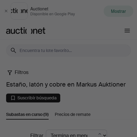
Auctionet
Mostrar
Cerrar
Disponible en Google Play
Auctionet.com
Filtros
Estaño,
Estaño, latón y cobre en Markus Auktioner
latón
Suscribir búsqueda
y
Subastas en curso
(9)
Precios de remate
cobre
en
Subastas
Filtrar