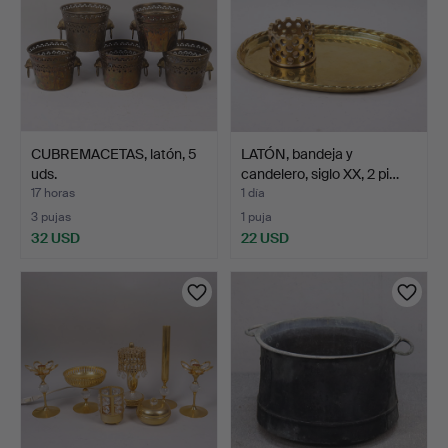
CUBREMACETAS, latón, 5
LATÓN, bandeja y
uds.
candelero, siglo XX, 2 pi…
17 horas
1 día
3 pujas
1 puja
32 USD
22 USD