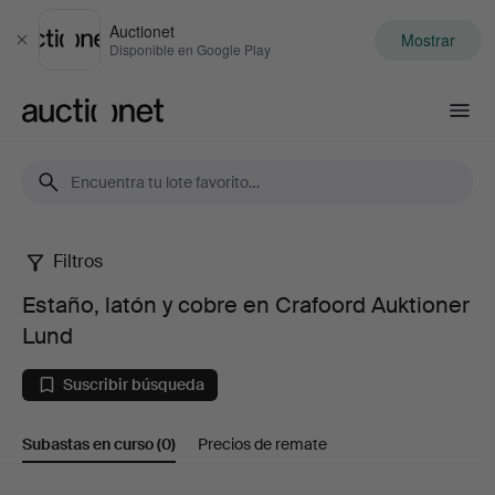
Auctionet
Mostrar
Cerrar
Disponible en Google Play
Auctionet.com
Filtros
Estaño,
Estaño, latón y cobre en Crafoord Auktioner
latón
Lund
y
Suscribir búsqueda
cobre
Subastas en curso
(0)
Precios de remate
en