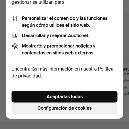
gestionar se utilizan para:
Mostrar todos los lotes
Personalizar el contenido y las funciones
según cómo utilices el sitio web.
Desarrollar y mejorar Auctionet.
Mostrarte y promocionar noticias y
contenidos en sitios web externos.
Encontrarás más información en nuestra
Política
KARL HAGENAUER.
JUST ANDERSEN
MAGNU
FIGURITA, PATO,
(1884-1943),
CANDE
de privacidad
.
LATÓN PULI…
CANDELABRO, "MT…
PAR, pe
Subastado 20 jul 2026
Subastado 3 jun 2026
Subasta
17 pujas
11 pujas
13 pujas
138 USD
69 USD
465 U
Aceptarlas todas
Configuración de cookies
Navegación