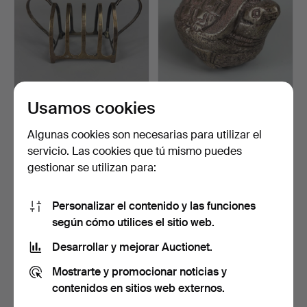
Usamos cookies
PORTATOSTADAS DE
CAJA DE NUECES DE
PLATA CON CONTRASTE
BETEL.
INGLÉ…
Subastado 24 may 2026
Subastado 5 abr 2026
Algunas cookies son necesarias para utilizar el
3 pujas
4 pujas
servicio. Las cookies que tú mismo puedes
115 USD
36 USD
gestionar se utilizan para:
Lote
seleccionado
Personalizar el contenido y las funciones
según cómo utilices el sitio web.
Desarrollar y mejorar Auctionet.
Mostrarte y promocionar noticias y
contenidos en sitios web externos.