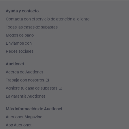
Navegación
Ayuda y contacto
en
Contacta con el servicio de atención al cliente
el
Todas las casas de subastas
pie
Modos de pago
de
Enviamos con
página
Redes sociales
Auctionet
Acerca de Auctionet
Trabaja con nosotros
Adhiere tu casa de subastas
La garantía Auctionet
Más información de Auctionet
Auctionet Magazine
App Auctionet