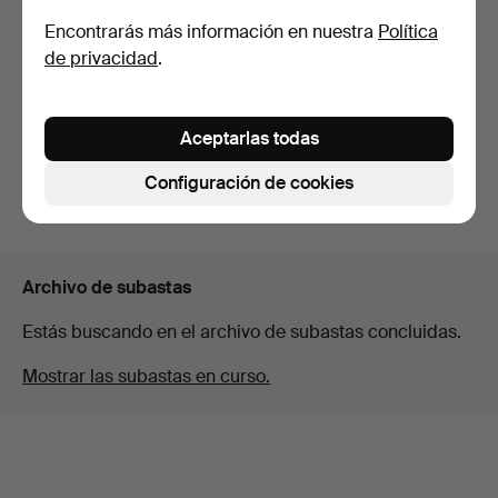
Encontrarás más información en nuestra
Política
JOYAS DE PLATA.
PIEDRA WMF.
de privacidad
.
Subastado 15 mar 2026
Subastado 9 feb 2026
11 pujas
3 pujas
Aceptarlas todas
203 USD
42 USD
Configuración de cookies
Suscribir búsqueda
Archivo de subastas
Estás buscando en el archivo de subastas concluidas.
Mostrar las subastas en curso.