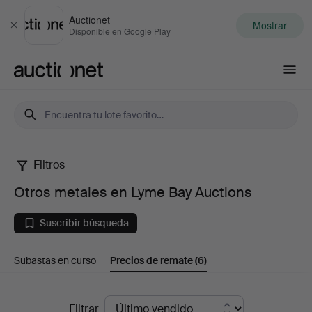
Auctionet
Mostrar
Cerrar
Disponible en Google Play
Auctionet.com
Filtros
Otros
Otros metales en Lyme Bay Auctions
metales
Suscribir búsqueda
en
Subastas en curso
Precios de remate
(6)
Lyme
Bay
Precios
Filtrar