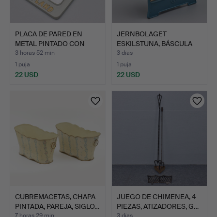
PLACA DE PARED EN
JERNBOLAGET
METAL PINTADO CON
ESKILSTUNA, BÁSCULA
MOTIVO…
DE COCINA …
3 horas 52 min
3 días
1 puja
1 puja
22 USD
22 USD
CUBREMACETAS, CHAPA
JUEGO DE CHIMENEA, 4
PINTADA, PAREJA, SIGLO…
PIEZAS, ATIZADORES, G…
7 horas 29 min
3 días