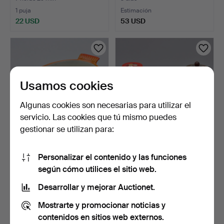
1 puja
Estimación
22 USD
53 USD
Usamos cookies
Algunas cookies son necesarias para utilizar el
servicio. Las cookies que tú mismo puedes
gestionar se utilizan para:
FUENTE DE HORNO
COLECCIÓN DE LATAS
Personalizar el contenido y las funciones
OVALADA ANTIGUA DE
ANTIGUAS, 4 PIEZAS, PRI…
HIERRO …
3 días
3 días
según cómo utilices el sitio web.
Estimación
Estimación
Desarrollar y mejorar Auctionet.
43 USD
43 USD
Mostrarte y promocionar noticias y
contenidos en sitios web externos.