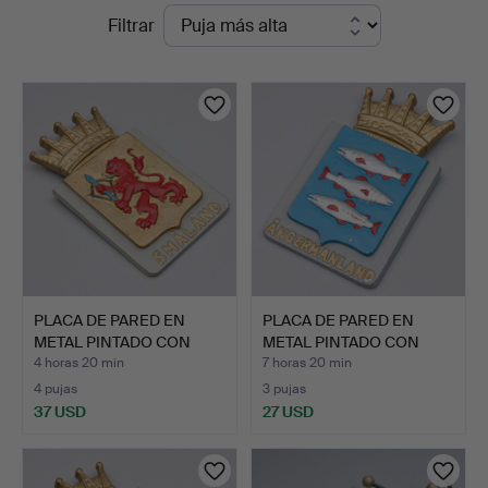
Subastas
Filtrar
Kalmar
en
curso
PLACA DE PARED EN
PLACA DE PARED EN
METAL PINTADO CON
METAL PINTADO CON
MOTIVO…
MOTIVO…
4 horas 20 min
7 horas 20 min
4 pujas
3 pujas
37 USD
27 USD