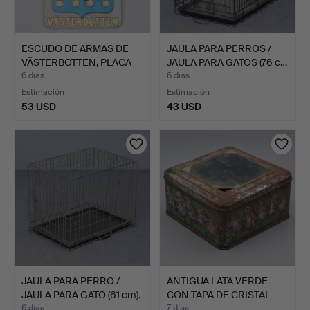
ESCUDO DE ARMAS DE
JAULA PARA PERROS /
VÄSTERBOTTEN, PLACA
JAULA PARA GATOS (76 c…
DE …
6 días
6 días
Estimación
Estimación
53 USD
43 USD
JAULA PARA PERRO /
ANTIGUA LATA VERDE
JAULA PARA GATO (61 cm).
CON TAPA DE CRISTAL
"HU…
6 días
7 días