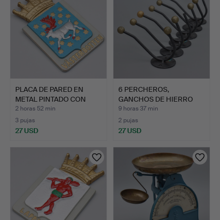
PLACA DE PARED EN
6 PERCHEROS,
METAL PINTADO CON
GANCHOS DE HIERRO
MOTIVO…
FORJADO, N.…
2 horas 52 min
9 horas 37 min
3 pujas
2 pujas
27 USD
27 USD