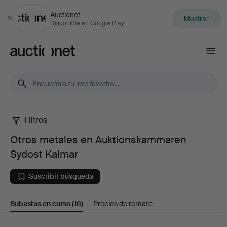
Auctionet
Mostrar
Cerrar
Disponible en Google Play
Auctionet.com
Filtros
Otros
Otros metales en Auktionskammaren
metales
Sydost Kalmar
en
Suscribir búsqueda
Auktionskammaren
Subastas en curso
(16)
Precios de remate
Sydost