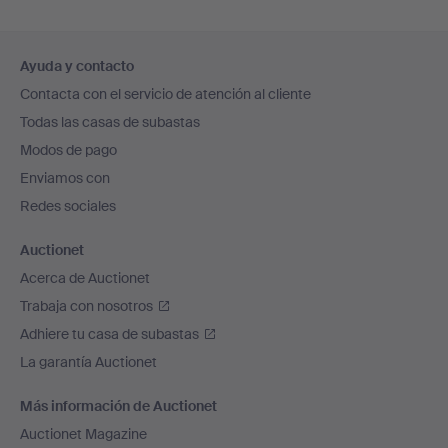
Navegación
Ayuda y contacto
en
Contacta con el servicio de atención al cliente
el
Todas las casas de subastas
pie
Modos de pago
de
Enviamos con
página
Redes sociales
Auctionet
Acerca de Auctionet
Trabaja con nosotros
Adhiere tu casa de subastas
La garantía Auctionet
Más información de Auctionet
Auctionet Magazine