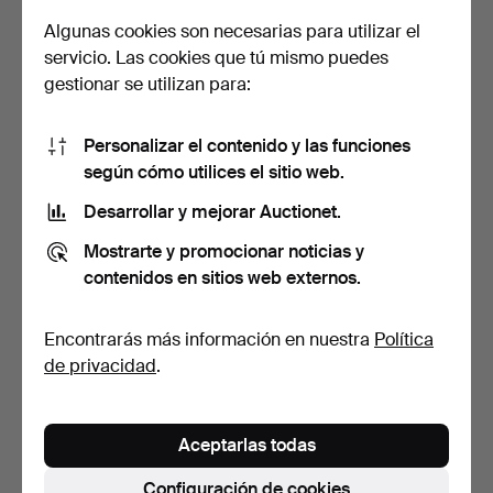
Algunas cookies son necesarias para utilizar el
servicio. Las cookies que tú mismo puedes
gestionar se utilizan para:
Personalizar el contenido y las funciones
WILHELM WAGENFELD.
OSCAR TUSQUETS. Alessi,
según cómo utilices el sitio web.
Herrajes para puertas y…
2 latas (100-38).
Desarrollar y mejorar Auctionet.
Subastado 2 abr 2023
Subastado 2 abr 2023
12 pujas
15 pujas
Mostrarte y promocionar noticias y
342 USD
289 USD
contenidos en sitios web externos.
Encontrarás más información en nuestra
Política
de privacidad
.
Aceptarlas todas
Configuración de cookies