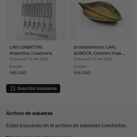
LINO SABATTINI.
probablemente: CARL
Rosenthal. Cubertería
AUBÖCK. Cenicero Hoja …
Scul…
Subastado 12 abr 2022
Subastado 12 abr 2022
8 pujas
5 pujas
381 USD
158 USD
Suscribir búsqueda
Archivo de subastas
Estás buscando en el archivo de subastas concluidas.