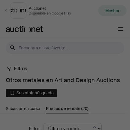
Auctionet
Mostrar
Cerrar
Disponible en Google Play
Auctionet.com
Filtros
Otros
Otros metales en Art and Design Auctions
metales
Suscribir búsqueda
en
Subastas en curso
Precios de remate
(20)
Art
and
Precios
Filtrar