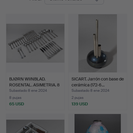
de
Design
remate
Auctions
BJØRN WIINBLAD.
SICART. Jarrón con base de
ROSENTAL. ASIMETRIA. 8
cerámica (172-6…
per…
Subastado 8 ene 2024
Subastado 8 ene 2024
8 pujas
2 pujas
65 USD
139 USD