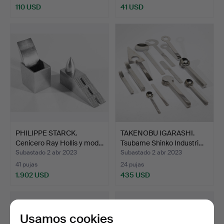
110 USD
41 USD
PHILIPPE STARCK.
TAKENOBU IGARASHI.
Cenicero Ray Hollis y mod…
Tsubame Shinko Industri…
Subastado 2 abr 2023
Subastado 2 abr 2023
41 pujas
24 pujas
1.902 USD
435 USD
Usamos cookies