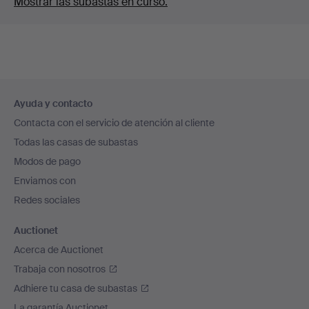
Mostrar las subastas en curso.
Navegación
Ayuda y contacto
en
Contacta con el servicio de atención al cliente
el
Todas las casas de subastas
pie
Modos de pago
de
Enviamos con
página
Redes sociales
Auctionet
Acerca de Auctionet
Trabaja con nosotros
Adhiere tu casa de subastas
La garantía Auctionet