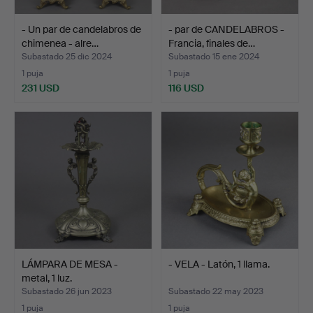
- Un par de candelabros de
- par de CANDELABROS -
chimenea - alre…
Francia, finales de…
Subastado 25 dic 2024
Subastado 15 ene 2024
1 puja
1 puja
231 USD
116 USD
LÁMPARA DE MESA -
- VELA - Latón, 1 llama.
metal, 1 luz.
Subastado 26 jun 2023
Subastado 22 may 2023
1 puja
1 puja