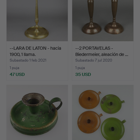
--LARA DE LATON - hacia
--2 PORTAVELAS -
1900, 1 llama.
Biedermeier, aleación de …
Subastado 1 feb 2021
Subastado 7 jul 2020
1 puja
1 puja
47 USD
35 USD