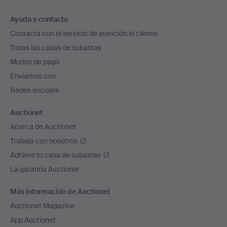
Navegación
Ayuda y contacto
en
Contacta con el servicio de atención al cliente
el
Todas las casas de subastas
pie
Modos de pago
de
Enviamos con
página
Redes sociales
Auctionet
Acerca de Auctionet
Trabaja con nosotros
Adhiere tu casa de subastas
La garantía Auctionet
Más información de Auctionet
Auctionet Magazine
App Auctionet