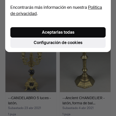
Encontrarás más información en nuestra
Política
- VELON 2 COLLARES -
- Par de PORTAVELAS
de privacidad
.
siglo XVIII/XIX, lató…
figurativos - fundició…
Subastado 9 jul 2021
Subastado 4 jul 2021
1 puja
1 puja
Aceptarlas todas
104 USD
81 USD
Configuración de cookies
--CANDELABRO 5 luces -
--Ancient CHANDELIER -
latón.
latón, forma de bal…
Subastado 23 abr 2021
Subastado 4 abr 2021
1 puja
1 puja