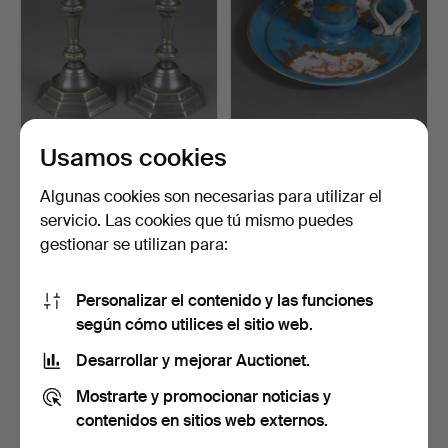
Usamos cookies
- 2 candelabros - barroco,
- ARAÑA - Siglo XX,
siglo XVIII, la…
porcelana.
Subastado 22 ago 2021
Subastado 31 jul 2021
Algunas cookies son necesarias para utilizar el
1 puja
1 puja
servicio. Las cookies que tú mismo puedes
104 USD
35 USD
gestionar se utilizan para:
Personalizar el contenido y las funciones
según cómo utilices el sitio web.
Desarrollar y mejorar Auctionet.
Mostrarte y promocionar noticias y
contenidos en sitios web externos.