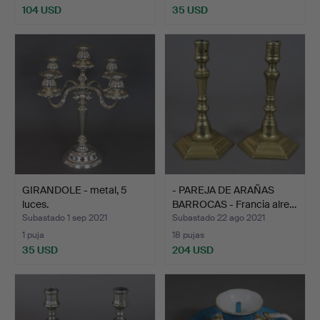
104 USD
35 USD
GIRANDOLE - metal, 5
- PAREJA DE ARAÑAS
luces.
BARROCAS - Francia alre…
Subastado 1 sep 2021
Subastado 22 ago 2021
1 puja
18 pujas
35 USD
204 USD