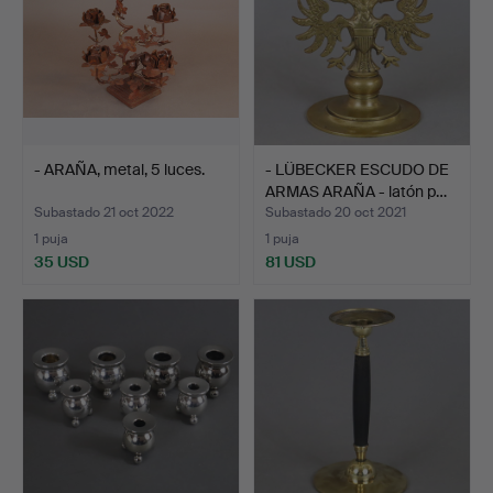
- ARAÑA, metal, 5 luces.
- LÜBECKER ESCUDO DE
ARMAS ARAÑA - latón p…
Subastado 21 oct 2022
Subastado 20 oct 2021
1 puja
1 puja
35 USD
81 USD