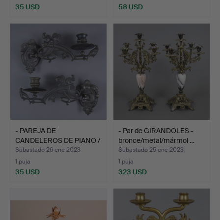
35 USD
58 USD
- PAREJA DE
- Par de GIRANDOLES -
CANDELEROS DE PIANO /
bronce/metal/mármol …
LÁMPARAS…
Subastado 26 ene 2023
Subastado 25 ene 2023
1 puja
1 puja
35 USD
323 USD