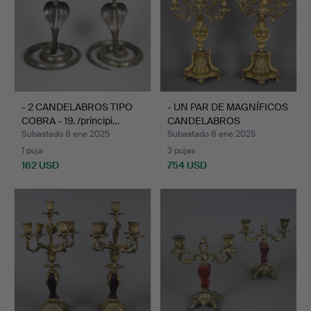
- 2 CANDELABROS TIPO
- UN PAR DE MAGNÍFICOS
COBRA - 19. /principi…
CANDELABROS
DORADOS…
Subastado 8 ene 2025
Subastado 8 ene 2025
1 puja
3 pujas
162 USD
754 USD