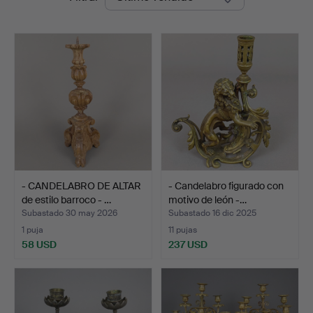
de
remate
- CANDELABRO DE ALTAR
- Candelabro figurado con
de estilo barroco - …
motivo de león -…
Subastado 30 may 2026
Subastado 16 dic 2025
1 puja
11 pujas
58 USD
237 USD