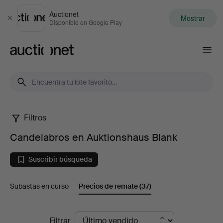
Auctionet
Mostrar
Cerrar
Disponible en Google Play
Auctionet.com
Filtros
Candelabros
Candelabros en Auktionshaus Blank
en
Suscribir búsqueda
Auktionshaus
Subastas en curso
Precios de remate
(37)
Blank
Precios
Filtrar