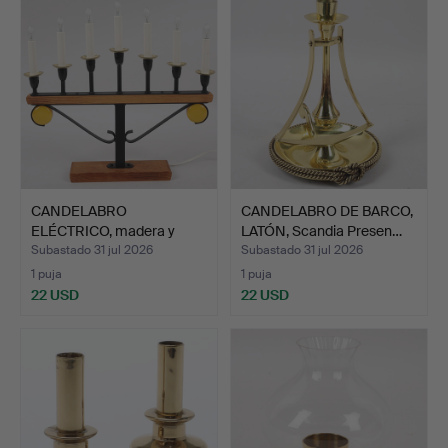
CANDELABRO
CANDELABRO DE BARCO,
ELÉCTRICO, madera y
LATÓN, Scandia Presen…
metal, GK84…
Subastado 31 jul 2026
Subastado 31 jul 2026
1 puja
1 puja
22 USD
22 USD