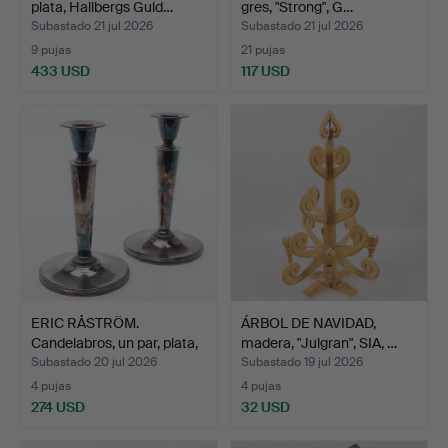
plata, Hallbergs Guld…
gres, "Strong", G…
Subastado 21 jul 2026
Subastado 21 jul 2026
9 pujas
21 pujas
433 USD
117 USD
ERIC RÅSTRÖM.
ÁRBOL DE NAVIDAD,
Candelabros, un par, plata,
madera, "Julgran", SIA, …
…
Subastado 20 jul 2026
Subastado 19 jul 2026
4 pujas
4 pujas
274 USD
32 USD