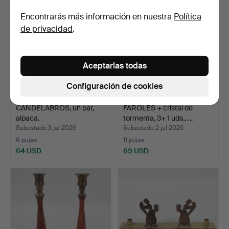
Encontrarás más información en nuestra
Política
de privacidad
.
Aceptarlas todas
Configuración de cookies
CANDELABROS, un par,
FAROLES + cristal de
alpaca.
tormenta, 3+ 1 uds., …
Subastado 3 jul 2026
Subastado 2 jul 2026
8 pujas
11 pujas
64 USD
69 USD