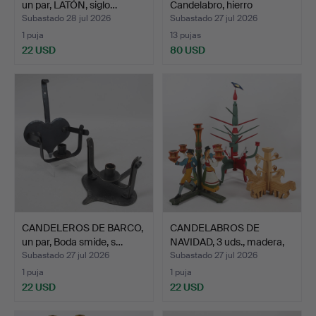
un par, LATÓN, siglo…
Candelabro, hierro
fundido…
Subastado 28 jul 2026
Subastado 27 jul 2026
1 puja
13 pujas
22 USD
80 USD
CANDELEROS DE BARCO,
CANDELABROS DE
un par, Boda smide, s…
NAVIDAD, 3 uds., madera,
en…
Subastado 27 jul 2026
Subastado 27 jul 2026
1 puja
1 puja
22 USD
22 USD