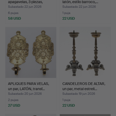
apagavelas, 3 piezas,
latón, estilo barroco,…
LATÓN,…
Subastado 22 jun 2026
Subastado 22 jun 2026
6 pujas
1 puja
58 USD
22 USD
APLIQUES PARA VELAS,
CANDELEROS DE ALTAR,
un par, LATÓN, transf…
un par, metal estrell…
Subastado 20 jun 2026
Subastado 19 jun 2026
2 pujas
1 puja
27 USD
22 USD