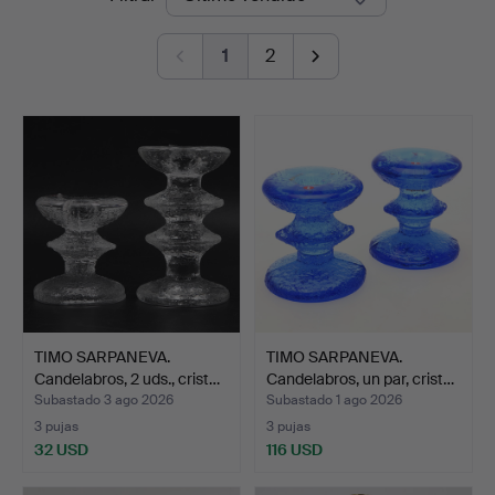
de
1
2
remate
TIMO SARPANEVA.
TIMO SARPANEVA.
Candelabros, 2 uds., crist…
Candelabros, un par, crist…
Subastado 3 ago 2026
Subastado 1 ago 2026
3 pujas
3 pujas
32 USD
116 USD