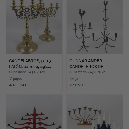
CANDELABROS, pareja,
GUNNAR ANDER.
LATÓN, barroco, siglo…
CANDELEROS DE
TUPPAL, 2 uds.…
Subastado 24 jul 2026
Subastado 24 jul 2026
12 pujas
1 puja
433 USD
22 USD