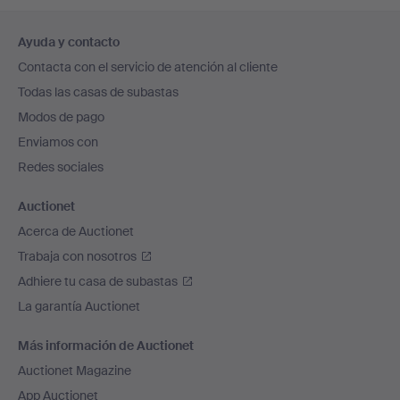
Navegación
Ayuda y contacto
en
Contacta con el servicio de atención al cliente
el
Todas las casas de subastas
pie
Modos de pago
de
Enviamos con
página
Redes sociales
Auctionet
Acerca de Auctionet
Trabaja con nosotros
Adhiere tu casa de subastas
La garantía Auctionet
Más información de Auctionet
Auctionet Magazine
App Auctionet