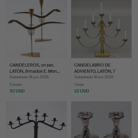
CANDELEROS, un par,
CANDELABRO DE
LATÓN, firmados E. Mon…
ADVIENTO, LATÓN, 7
brazos, K…
Subastado 18 jun 2026
Subastado 18 jun 2026
3 pujas
1 puja
32 USD
22 USD