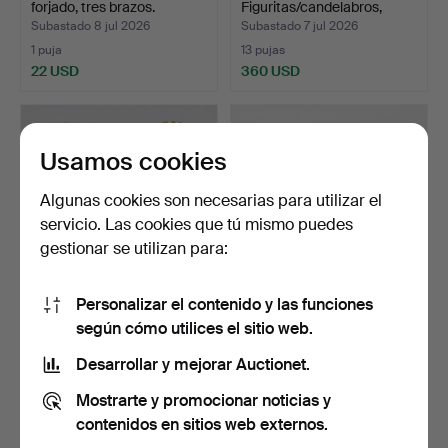
forjado, tres brazos.
Figuritas/candelabros,
"Lucia…
Subastado 8 jul 2026
Subastado 7 jul 2026
1 puja
13 pujas
22 USD
360 USD
Usamos cookies
Algunas cookies son necesarias para utilizar el
servicio. Las cookies que tú mismo puedes
gestionar se utilizan para:
Personalizar el contenido y las funciones
CANDELEROS DE BARCO
CANDELERO PARA
según cómo utilices el sitio web.
Y CANDELERO DE
CABOS DE VELA, hierro
CÁMARA,…
fundi…
Subastado 3 jul 2026
Subastado 3 jul 2026
Desarrollar y mejorar Auctionet.
21 pujas
1 puja
Mostrarte y promocionar noticias y
137 USD
22 USD
contenidos en sitios web externos.