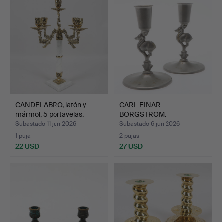
CANDELABRO, latón y
CARL EINAR
mármol, 5 portavelas.
BORGSTRÖM.
candelabros, un par,…
Subastado 11 jun 2026
Subastado 6 jun 2026
1 puja
2 pujas
22 USD
27 USD