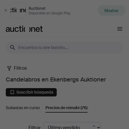
Auctionet
Mostrar
Cerrar
Disponible en Google Play
Auctionet.com
Filtros
Candelabros
Candelabros en Ekenbergs Auktioner
en
Suscribir búsqueda
Ekenbergs
Subastas en curso
Precios de remate
(76)
Auktioner
Precios
Filtrar