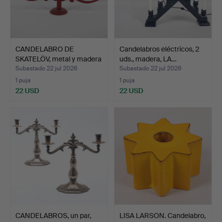
CANDELABRO DE
Candelabros eléctricos, 2
SKATELÖV, metal y madera
uds., madera, LA…
pin…
Subastado 22 jul 2026
Subastado 22 jul 2026
1 puja
1 puja
22 USD
22 USD
CANDELABROS, un par,
LISA LARSON. Candelabro,