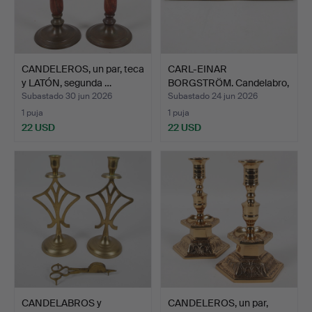
CANDELEROS, un par, teca
CARL-EINAR
y LATÓN, segunda …
BORGSTRÖM. Candelabro,
ángeles,…
Subastado 30 jun 2026
Subastado 24 jun 2026
1 puja
1 puja
22 USD
22 USD
CANDELABROS y
CANDELEROS, un par,