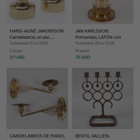
HANS-AGNE JAKOBSSON.
JAN KARLSSON.
Candelabros, un par, …
Portavelas, LATÓN con
cúpula…
Subastado 31 jul 2026
Subastado 29 jul 2026
2 pujas
14 pujas
27 USD
75 USD
CANDELABROS DE PIANO,
BERTIL VALLIEN.