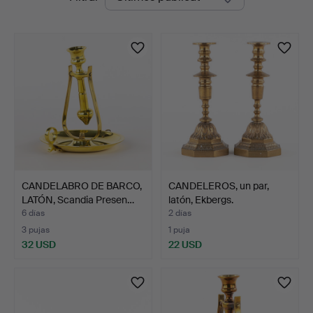
en
curso
CANDELABRO DE BARCO,
CANDELEROS, un par,
LATÓN, Scandia Presen…
latón, Ekbergs.
6 días
2 días
3 pujas
1 puja
32 USD
22 USD