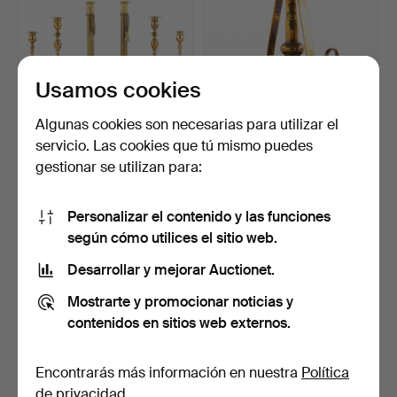
Usamos cookies
Algunas cookies son necesarias para utilizar el
CANDELEROS, 3 pares,
CANDELABRO DE BARCO.
servicio. Las cookies que tú mismo puedes
entre ellos de latón.
Latón.
gestionar se utilizan para:
2 días
23 horas
Estimación
1 puja
53 USD
22 USD
Personalizar el contenido y las funciones
según cómo utilices el sitio web.
Desarrollar y mejorar Auctionet.
Mostrarte y promocionar noticias y
contenidos en sitios web externos.
Encontrarás más información en nuestra
Política
de privacidad
.