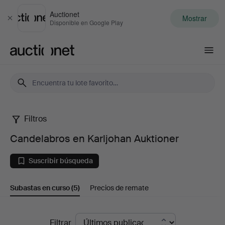
Auctionet
Mostrar
Cerrar
Disponible en Google Play
Auctionet.com
Filtros
Candelabros
Candelabros en Karljohan Auktioner
en
Suscribir búsqueda
Karljohan
Subastas en curso
(5)
Precios de remate
Auktioner
Subastas
Filtrar