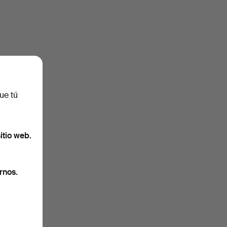
ue tú
itio web.
rnos.