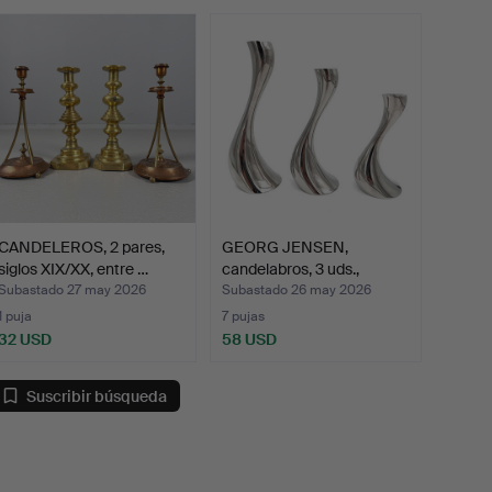
emate
CANDELEROS, 2 pares,
GEORG JENSEN,
siglos XIX/XX, entre …
candelabros, 3 uds.,
"Cobra"…
Subastado 27 may 2026
Subastado 26 may 2026
1 puja
7 pujas
32 USD
58 USD
Suscribir búsqueda