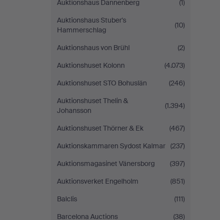
Auktionshaus Dannenberg
(1)
Auktionshaus Stuber's
(10)
Hammerschlag
Auktionshaus von Brühl
(2)
Auktionshuset Kolonn
(4.073)
Auktionshuset STO Bohuslän
(246)
Auktionshuset Thelin &
(1.394)
Johansson
Auktionshuset Thörner & Ek
(467)
Auktionskammaren Sydost Kalmar
(237)
Auktionsmagasinet Vänersborg
(397)
Auktionsverket Engelholm
(851)
Balclis
(111)
Barcelona Auctions
(38)