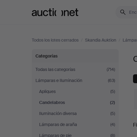
Auctionet.com
Todos los lotes cerrados
/
Skandia Auktion
/
Lámpar
Candelabros
Categorías
en
Todas las categorías
(714)
Lámparas e Iluminación
(63)
Skandia
Apliques
(5)
Auktion
Candelabros
(2)
Iluminación diversa
(5)
P
Lámparas de araña
(4)
Fi
Lámparas de pie
(8)