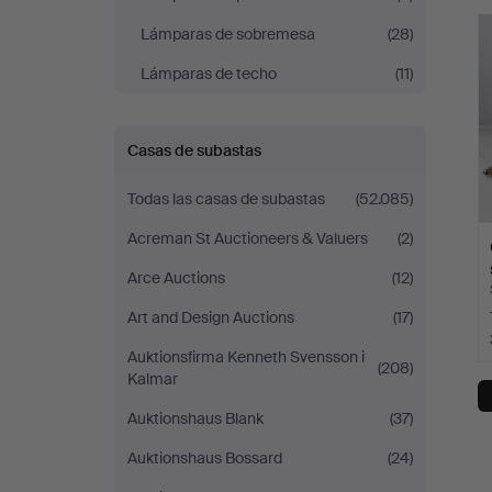
r
Lámparas de sobremesa
(28)
Lámparas de techo
(11)
Casas de subastas
Todas las casas de subastas
(52.085)
Acreman St Auctioneers & Valuers
(2)
Arce Auctions
(12)
Art and Design Auctions
(17)
Auktionsfirma Kenneth Svensson i
(208)
Kalmar
Auktionshaus Blank
(37)
Auktionshaus Bossard
(24)