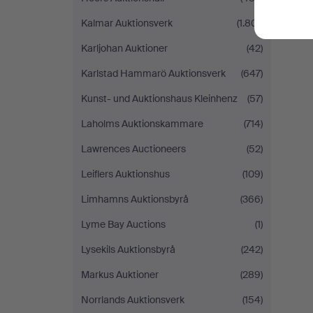
Kalmar Auktionsverk
(1.801)
Karljohan Auktioner
(42)
Karlstad Hammarö Auktionsverk
(647)
Kunst- und Auktionshaus Kleinhenz
(57)
Laholms Auktionskammare
(714)
Lawrences Auctioneers
(52)
Leiflers Auktionshus
(109)
Limhamns Auktionsbyrå
(366)
Lyme Bay Auctions
(1)
Lysekils Auktionsbyrå
(242)
Markus Auktioner
(289)
Norrlands Auktionsverk
(154)