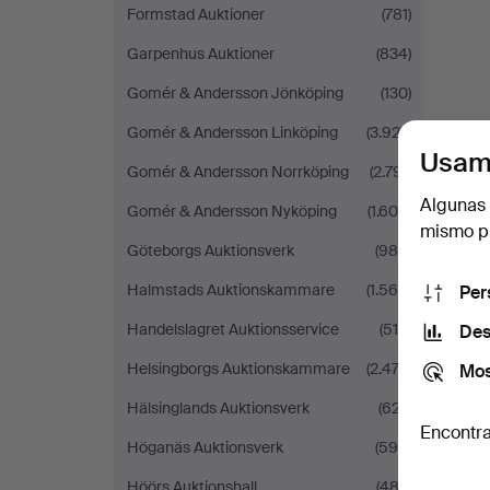
Formstad Auktioner
(781)
Garpenhus Auktioner
(834)
Gomér & Andersson Jönköping
(130)
Gomér & Andersson Linköping
(3.927)
Usam
Gomér & Andersson Norrköping
(2.791)
Algunas 
Gomér & Andersson Nyköping
(1.609)
mismo pu
Göteborgs Auktionsverk
(986)
Halmstads Auktionskammare
(1.566)
Per
Handelslagret Auktionsservice
(518)
Des
Helsingborgs Auktionskammare
(2.472)
Mos
Hälsinglands Auktionsverk
(627)
Encontra
Höganäs Auktionsverk
(595)
Höörs Auktionshall
(482)