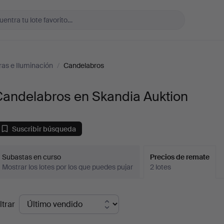
as e Iluminación
/
Candelabros
Candelabros en Skandia Auktion
Suscribir búsqueda
Subastas en curso
Precios de remate
Mostrar los lotes por los que puedes pujar
2 lotes
recios
ltrar
de