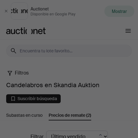
Auctionet
Mostrar
Cerrar
Disponible en Google Play
Auctionet.com
Filtros
Candelabros
Candelabros en Skandia Auktion
en
Suscribir búsqueda
Skandia
Subastas en curso
Precios de remate
(2)
Auktion
Precios
Filtrar