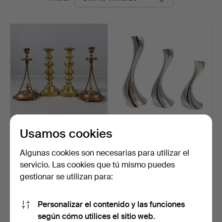
de
remate
Usamos cookies
CANDELEROS, 2 pares,
GEORG JENSEN,
siglos XIX/XX, entre …
candelabros, 3 uds.,
"Cobra"…
Subastado 27 may 2026
Subastado 26 may 2026
Algunas cookies son necesarias para utilizar el
1 puja
7 pujas
servicio. Las cookies que tú mismo puedes
32 USD
59 USD
gestionar se utilizan para:
Suscribir búsqueda
Personalizar el contenido y las funciones
según cómo utilices el sitio web.