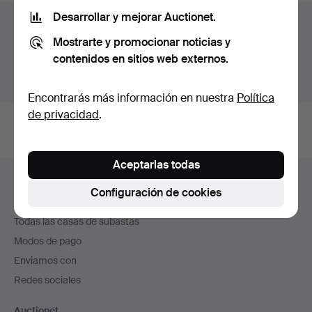
Desarrollar y mejorar Auctionet.
Archivo de subastas
Mostrarte y promocionar noticias y
Estás buscando en el archivo de subastas concluidas.
contenidos en sitios web externos.
Mostrar las subastas en curso.
Encontrarás más información en nuestra
Política
de privacidad
.
Aceptarlas todas
Navegación
Ayuda y contacto
en
Configuración de cookies
Contacta con el servicio de atención al cliente
el
Todas las casas de subastas
pie
Modos de pago
de
Enviamos con
página
Redes sociales
Auctionet