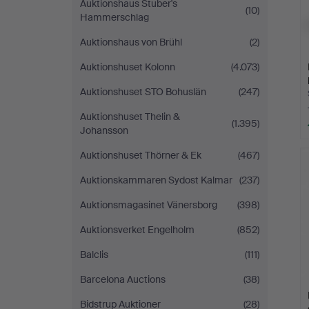
Auktionshaus Stuber's
(10)
Hammerschlag
Auktionshaus von Brühl
(2)
Auktionshuset Kolonn
(4.073)
Auktionshuset STO Bohuslän
(247)
Auktionshuset Thelin &
(1.395)
Johansson
Auktionshuset Thörner & Ek
(467)
Auktionskammaren Sydost Kalmar
(237)
Auktionsmagasinet Vänersborg
(398)
Auktionsverket Engelholm
(852)
Balclis
(111)
Barcelona Auctions
(38)
Bidstrup Auktioner
(28)