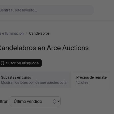
 e Iluminación
/
Candelabros
Candelabros en Arce Auctions
Suscribir búsqueda
Subastas en curso
Precios de remate
Mostrar los lotes por los que puedes pujar
12 lotes
recios
ltrar
de