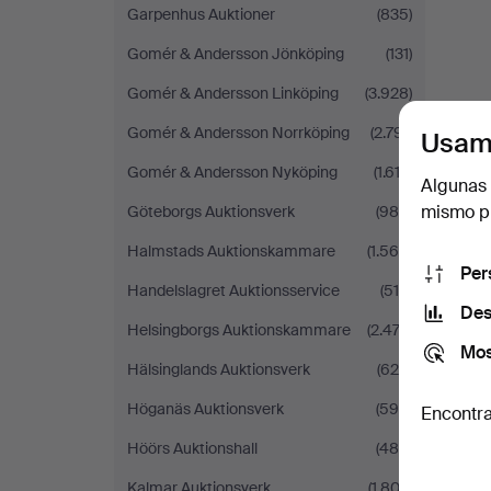
Garpenhus Auktioner
(835)
Gomér & Andersson Jönköping
(131)
Gomér & Andersson Linköping
(3.928)
Gomér & Andersson Norrköping
(2.791)
Usam
Gomér & Andersson Nyköping
(1.612)
Algunas 
mismo pu
Göteborgs Auktionsverk
(986)
Halmstads Auktionskammare
(1.566)
Per
Handelslagret Auktionsservice
(518)
Des
Helsingborgs Auktionskammare
(2.474)
Mos
Hälsinglands Auktionsverk
(628)
Höganäs Auktionsverk
(596)
Encontra
Höörs Auktionshall
(484)
Kalmar Auktionsverk
(1.802)