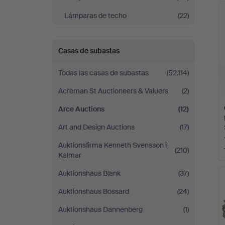
r
Lámparas de techo
(22)
Casas de subastas
Todas las casas de subastas
(52.114)
Acreman St Auctioneers & Valuers
(2)
Arce Auctions
(12)
Art and Design Auctions
(17)
Auktionsfirma Kenneth Svensson i
(210)
Kalmar
Auktionshaus Blank
(37)
Auktionshaus Bossard
(24)
Auktionshaus Dannenberg
(1)