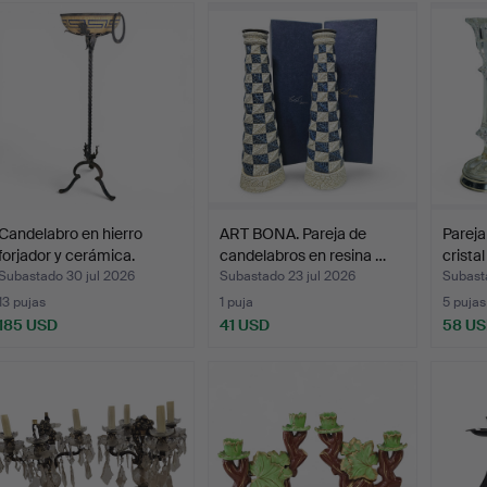
emate
Candelabro en hierro
ART BONA. Pareja de
Pareja
forjador y cerámica.
candelabros en resina …
crista
Subastado 30 jul 2026
Subastado 23 jul 2026
Subast
13 pujas
1 puja
5 pujas
185 USD
41 USD
58 U