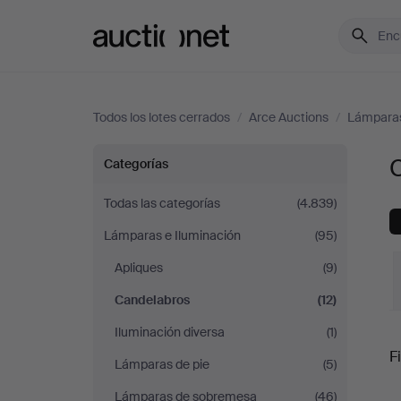
Auctionet.com
Todos los lotes cerrados
/
Arce Auctions
/
Lámparas
Candelabros
Categorías
en
Todas las categorías
(4.839)
Lámparas e Iluminación
(95)
Arce
Apliques
(9)
Auctions
Candelabros
(12)
Iluminación diversa
(1)
P
Fi
Lámparas de pie
(5)
Lámparas de sobremesa
(46)