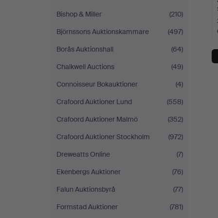
Bishop & Miller
(210)
Björnssons Auktionskammare
(497)
Borås Auktionshall
(64)
Chalkwell Auctions
(49)
Connoisseur Bokauktioner
(4)
Crafoord Auktioner Lund
(558)
Crafoord Auktioner Malmö
(352)
Crafoord Auktioner Stockholm
(972)
Dreweatts Online
(7)
Ekenbergs Auktioner
(76)
Falun Auktionsbyrå
(77)
Formstad Auktioner
(781)