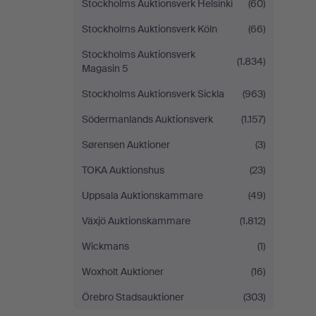
Stockholms Auktionsverk Helsinki
(60)
Stockholms Auktionsverk Köln
(66)
Stockholms Auktionsverk
(1.834)
Magasin 5
Stockholms Auktionsverk Sickla
(963)
Södermanlands Auktionsverk
(1.157)
Sørensen Auktioner
(3)
TOKA Auktionshus
(23)
Uppsala Auktionskammare
(49)
Växjö Auktionskammare
(1.812)
Wickmans
(1)
Woxholt Auktioner
(16)
Örebro Stadsauktioner
(303)