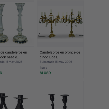
 de candeleros en
Candelabros en bronce de
l con base d…
cinco luces.
ado 15 may 2026
Subastado 15 may 2026
1 puja
SD
81 USD