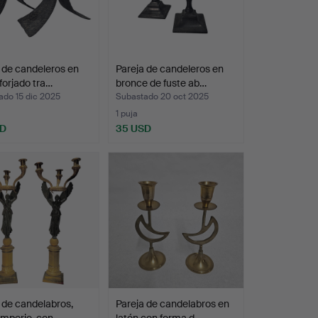
 de candeleros en
Pareja de candeleros en
 forjado tra…
bronce de fuste ab…
ado 15 dic 2025
Subastado 20 oct 2025
1 puja
SD
35 USD
 de candelabros,
Pareja de candelabros en
 Imperio, con…
latón con forma d…