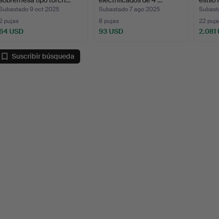
Subastado 9 oct 2025
Subastado 7 ago 2025
Subast
2 pujas
8 pujas
22 puja
64 USD
93 USD
2.081
Suscribir búsqueda