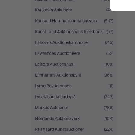
Karljohan Auktioner
(42)
Karlstad Hammarö Auktionsverk
(647)
Kunst- und Auktionshaus Kleinhenz
(57)
Laholms Auktionskammare
(715)
Lawrences Auctioneers
(52)
Leiflers Auktionshus
(109)
Limhamns Auktionsbyrå
(366)
Lyme Bay Auctions
(1)
Lysekils Auktionsbyrå
(242)
Markus Auktioner
(289)
Norrlands Auktionsverk
(154)
Palsgaard Kunstauktioner
(224)