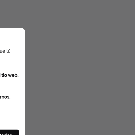
ue tú
itio web.
rnos.