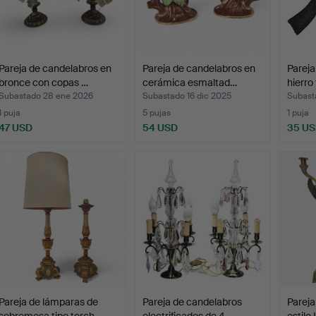
Pareja de candelabros en
Pareja de candelabros en
Pareja
bronce con copas …
cerámica esmaltad…
hierro
Subastado 28 ene 2026
Subastado 16 dic 2025
Subast
1 puja
5 pujas
1 puja
47 USD
54 USD
35 U
Pareja de lámparas de
Pareja de candelabros
Pareja
sobremesa tipo torch…
electrificados de 4 …
estilo