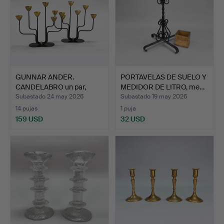
GUNNAR ANDER.
PORTAVELAS DE SUELO Y
CANDELABRO un par,
MEDIDOR DE LITRO, me…
Ystad Met…
Subastado 24 may 2026
Subastado 19 may 2026
14 pujas
1 puja
159 USD
32 USD