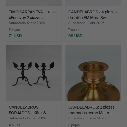
TIMO SARPANEVA. Iittala
CANDELABROS - 4 piezas
«Festivo» 2 piezas…
de latón FM Mora Sw…
Subastado 12 abr 2026
Subastado 12 abr 2026
7 pujas
7 pujas
74 USD
69 USD
CANDELABROS
CANDELABROS: 2 piezas,
FORJADOS - Käck &
marcados como Malm …
Hedbys.
Subastado 16 mar 2026
Subastado 15 mar 2026
4 pujas
3 pujas