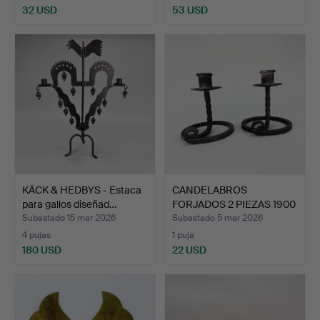
32 USD
53 USD
KÄCK & HEDBYS - Estaca
CANDELABROS
para gallos diseñad…
FORJADOS 2 PIEZAS 1900
piezas.
Subastado 15 mar 2026
Subastado 5 mar 2026
4 pujas
1 puja
180 USD
22 USD