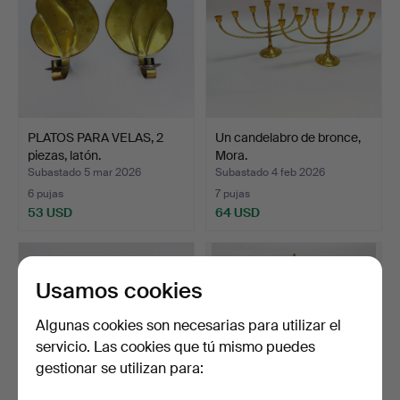
PLATOS PARA VELAS, 2
Un candelabro de bronce,
piezas, latón.
Mora.
Subastado 5 mar 2026
Subastado 4 feb 2026
6 pujas
7 pujas
53 USD
64 USD
Usamos cookies
Algunas cookies son necesarias para utilizar el
servicio. Las cookies que tú mismo puedes
gestionar se utilizan para: