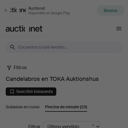
Auctionet
Mostrar
Cerrar
Disponible en Google Play
Auctionet.com
Filtros
Candelabros
Candelabros en TOKA Auktionshus
en
Suscribir búsqueda
TOKA
Subastas en curso
Precios de remate
(23)
Auktionshus
Precios
Filtrar