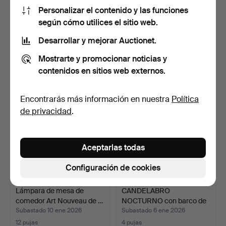
Personalizar el contenido y las funciones
Faroles con forma de vela,
PORTAVELAS TASERUD,
según cómo utilices el sitio web.
11 unidades, Äl…
madera, metal.
Desarrollar y mejorar Auctionet.
Subastado 4 feb 2026
Subastado 27 ene 2026
16 pujas
4 pujas
Mostrarte y promocionar noticias y
149 USD
48 USD
contenidos en sitios web externos.
Encontrarás más información en nuestra
Política
de privacidad
.
Aceptarlas todas
Configuración de cookies
Lámpara de mesa de
CANDELABRO
comedor Art Nouveau de …
NOCTURNO con barco de
1900.
Subastado 10 ene 2026
Subastado 6 ene 2026
12 pujas
4 pujas