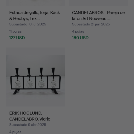
Estaca de gallo, forja, Käck
CANDELABROS - Pareja de
& Hedbys, Lek…
latón Art Nouveau …
Subastado 10 jul 2025
Subastado 21 jun 2025
11 pujas
4 pujas
127 USD
180 USD
ERIK HÖGLUND.
CANDELABRO, Vidrio
forjado B…
Subastado 9 abr 2025
4 pujas