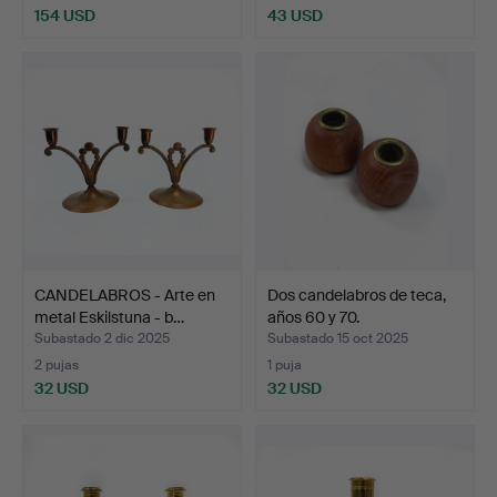
154 USD
43 USD
CANDELABROS - Arte en
Dos candelabros de teca,
metal Eskilstuna - b…
años 60 y 70.
Subastado 2 dic 2025
Subastado 15 oct 2025
2 pujas
1 puja
32 USD
32 USD