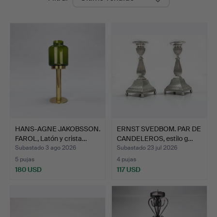
de
remate
HANS-AGNE JAKOBSSON.
ERNST SVEDBOM. PAR DE
FAROL, Latón y crista…
CANDELEROS, estilo g…
Subastado 3 ago 2026
Subastado 23 jul 2026
5 pujas
4 pujas
180 USD
117 USD