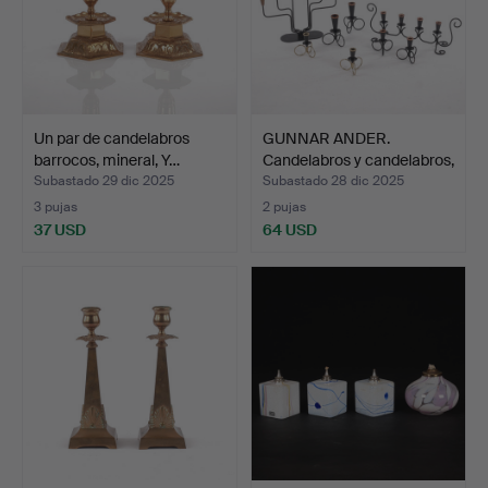
Un par de candelabros
GUNNAR ANDER.
barrocos, mineral, Y…
Candelabros y candelabros,
8…
Subastado 29 dic 2025
Subastado 28 dic 2025
3 pujas
2 pujas
37 USD
64 USD