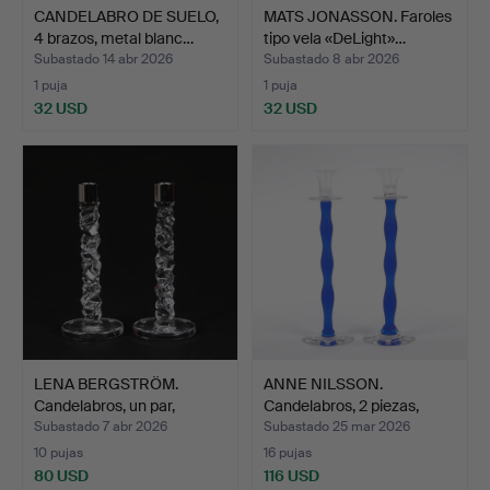
CANDELABRO DE SUELO,
MATS JONASSON. Faroles
4 brazos, metal blanc…
tipo vela «DeLight»…
Subastado 14 abr 2026
Subastado 8 abr 2026
1 puja
1 puja
32 USD
32 USD
LENA BERGSTRÖM.
ANNE NILSSON.
Candelabros, un par,
Candelabros, 2 piezas,
«Cara…
«Cele…
Subastado 7 abr 2026
Subastado 25 mar 2026
10 pujas
16 pujas
80 USD
116 USD