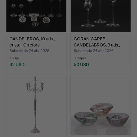
CANDELEROS, 10 uds.,
GÖRAN WÄRFF.
cristal, Orrefors.
CANDELABROS, 3 uds.,
"Prince"…
Subastado 24 abr 2026
Subastado 24 abr 2026
1 puja
6 pujas
32 USD
50 USD