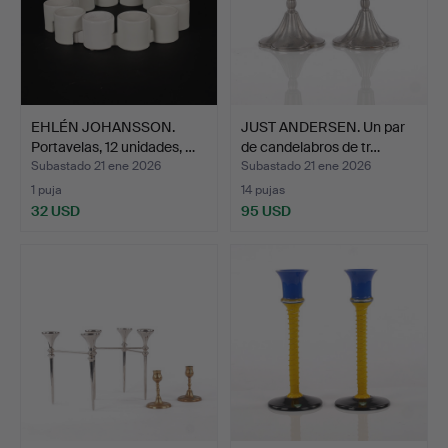
EHLÉN JOHANSSON.
JUST ANDERSEN. Un par
Portavelas, 12 unidades, …
de candelabros de tr…
Subastado 21 ene 2026
Subastado 21 ene 2026
1 puja
14 pujas
32 USD
95 USD