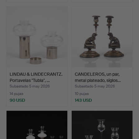
LINDAU & LINDECRANTZ.
CANDELEROS, un par,
Portavelas "Tubla", …
metal plateado, siglos…
Subastado 5 may 2026
Subastado 5 may 2026
14 pujas
10 pujas
90 USD
143 USD