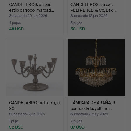
CANDELEROS, un par,
CANDELEROS, un par,
estilo barroco, marcad…
PELTRE, K.E. & Co, Esk…
Subastado 20 jun 2026
Subastado 12 jun 2026
4 pujas
5 pujas
48 USD
58 USD
CANDELABRO, peltre, siglo
LÁMPARA DE ARAÑA, 6
XX.
puntos de luz, último …
Subastado 3 jun 2026
Subastado 7 may 2026
1 puja
2 pujas
32 USD
37 USD