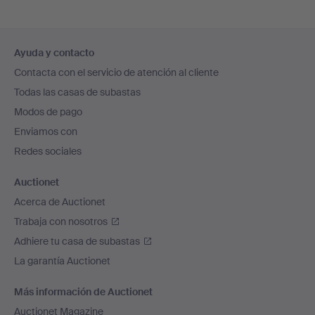
Navegación
Ayuda y contacto
en
Contacta con el servicio de atención al cliente
el
Todas las casas de subastas
pie
Modos de pago
de
Enviamos con
página
Redes sociales
Auctionet
Acerca de Auctionet
Trabaja con nosotros
Adhiere tu casa de subastas
La garantía Auctionet
Más información de Auctionet
Auctionet Magazine