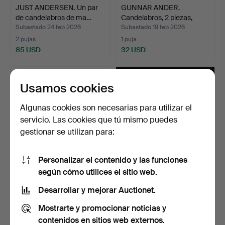
JUST ANDERSEN. Un par
GUNNAR ANDER.
de candelabros de ma…
Candelabros, 2 piezas,
metal.
Subastado 24 feb 2026
Subastado 19 feb 2026
2 pujas
1 puja
85 USD
32 USD
Usamos cookies
Algunas cookies son necesarias para utilizar el
servicio. Las cookies que tú mismo puedes
gestionar se utilizan para:
Personalizar el contenido y las funciones
según cómo utilices el sitio web.
Un juego de 3 candelabros
KJELL ENGMAN.
de noche y cande…
Candelabros, 5 piezas,
Desarrollar y mejorar Auctionet.
«Fanf…
Subastado 9 feb 2026
Subastado 5 feb 2026
Mostrarte y promocionar noticias y
1 puja
3 pujas
32 USD
43 USD
contenidos en sitios web externos.