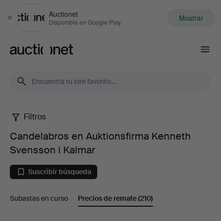
Auctionet
Mostrar
Cerrar
Disponible en Google Play
Auctionet.com
Filtros
Candelabros
Candelabros en Auktionsfirma Kenneth
en
Svensson i Kalmar
Auktionsfirma
Suscribir búsqueda
Kenneth
Subastas en curso
Precios de remate
(210)
Svensson