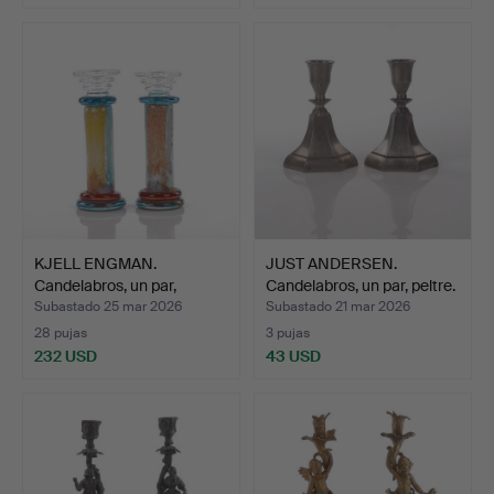
KJELL ENGMAN.
JUST ANDERSEN.
Candelabros, un par,
Candelabros, un par, peltre.
«Cancan…
Subastado 25 mar 2026
Subastado 21 mar 2026
28 pujas
3 pujas
232 USD
43 USD