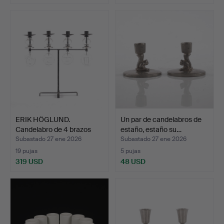
ERIK HÖGLUND.
Un par de candelabros de
Candelabro de 4 brazos
estaño, estaño su…
forja…
Subastado 27 ene 2026
Subastado 27 ene 2026
19 pujas
5 pujas
319 USD
48 USD