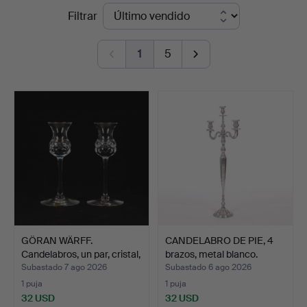
Precios
Filtrar
i
de
Kalmar
1
5
remate
GÖRAN WÄRFF.
CANDELABRO DE PIE, 4
Candelabros, un par, cristal,
brazos, metal blanco.
…
Subastado 7 ago 2026
Subastado 6 ago 2026
1 puja
1 puja
32 USD
32 USD