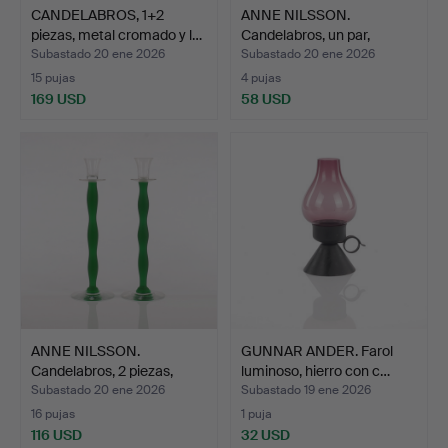
CANDELABROS, 1+2
ANNE NILSSON.
piezas, metal cromado y l…
Candelabros, un par,
Orrefor…
Subastado 20 ene 2026
Subastado 20 ene 2026
15 pujas
4 pujas
169 USD
58 USD
ANNE NILSSON.
GUNNAR ANDER. Farol
Candelabros, 2 piezas,
luminoso, hierro con c…
«Cele…
Subastado 20 ene 2026
Subastado 19 ene 2026
16 pujas
1 puja
116 USD
32 USD