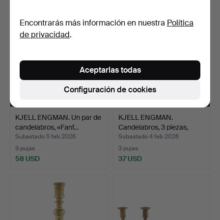
Encontrarás más información en nuestra
Política
de privacidad
.
Aceptarlas todas
Configuración de cookies
KJELL ENGMAN. Un par de
KJELL ENGMAN.
candelabros, «Fanf…
Candelabros, 3 piezas,
«Fanf…
Subastado 5 feb 2026
Subastado 4 feb 2026
9 pujas
3 pujas
58 USD
37 USD