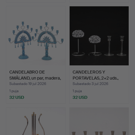
CANDELABRO DE
CANDELEROS Y
SMÅLAND, un par, madera,
PORTAVELAS, 2+2 uds.,
Bän…
modelo …
Subastado 19 jul 2026
Subastado 3 jul 2026
1 puja
1 puja
32 USD
32 USD