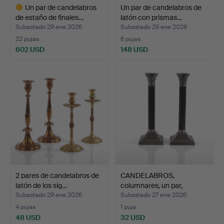
Un par de candelabros
Un par de candelabros de
de estaño de finales…
latón con prismas…
Subastado 29 ene 2026
Subastado 29 ene 2026
22 pujas
6 pujas
602 USD
148 USD
Lote
seleccionado
2 pares de candelabros de
CANDELABROS,
latón de los sig…
columnares, un par,
contempor…
Subastado 29 ene 2026
Subastado 27 ene 2026
4 pujas
1 puja
48 USD
32 USD