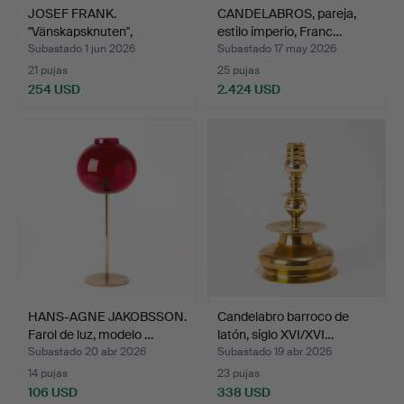
JOSEF FRANK.
CANDELABROS, pareja,
"Vänskapsknuten",
estilo imperio, Franc…
candelero, …
Subastado 1 jun 2026
Subastado 17 may 2026
21 pujas
25 pujas
254 USD
2.424 USD
HANS-AGNE JAKOBSSON.
Candelabro barroco de
Farol de luz, modelo …
latón, siglo XVI/XVI…
Subastado 20 abr 2026
Subastado 19 abr 2026
14 pujas
23 pujas
106 USD
338 USD