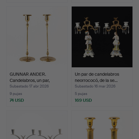
GUNNAR ANDER.
Un par de candelabros
Candelabros, un par,
neorrococó, de la se…
LATÓN, …
Subastado 17 abr 2026
Subastado 16 mar 2026
9 pujas
5 pujas
74 USD
169 USD