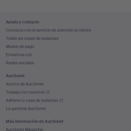
Navegación
Ayuda y contacto
en
Contacta con el servicio de atención al cliente
el
Todas las casas de subastas
pie
Modos de pago
de
Enviamos con
página
Redes sociales
Auctionet
Acerca de Auctionet
Trabaja con nosotros
Adhiere tu casa de subastas
La garantía Auctionet
Más información de Auctionet
Auctionet Magazine