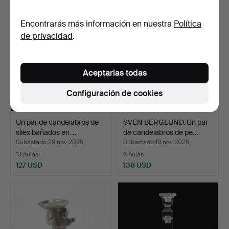
Encontrarás más información en nuestra
Política
de privacidad
.
Aceptarlas todas
Configuración de cookies
Un par de candelabros de
SVEN BERGLUND. Un par
sílex bañados en …
de candelabros de pe…
Subastado 29 nov 2025
Subastado 19 nov 2025
13 pujas
6 pujas
127 USD
138 USD