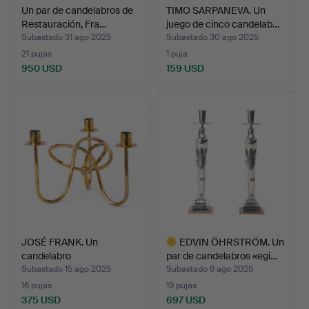
Un par de candelabros de
TIMO SARPANEVA. Un
Restauración, Fra…
juego de cinco candelab…
Subastado 31 ago 2025
Subastado 30 ago 2025
21 pujas
1 puja
950 USD
159 USD
JOSÉ FRANK. Un
EDVIN ÖHRSTRÖM. Un
candelabro
par de candelabros «egi…
«Vänskapsknuten»…
Subastado 15 ago 2025
Subastado 6 ago 2025
16 pujas
19 pujas
375 USD
697 USD