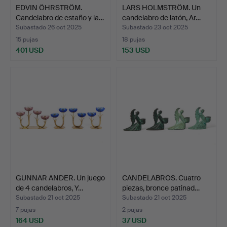
EDVIN ÖHRSTRÖM.
LARS HOLMSTRÖM. Un
Candelabro de estaño y la…
candelabro de latón, Ar…
Subastado 26 oct 2025
Subastado 23 oct 2025
15 pujas
18 pujas
401 USD
153 USD
GUNNAR ANDER. Un juego
CANDELABROS. Cuatro
de 4 candelabros, Y…
piezas, bronce patinad…
Subastado 21 oct 2025
Subastado 21 oct 2025
7 pujas
2 pujas
164 USD
37 USD