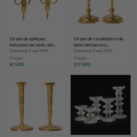
Un par de apliques
Un par de candelabros de
franceses de latón, del…
latón del barroco…
Subastado 11 sep 2025
Subastado 6 sep 2025
17 pujas
17 pujas
87 USD
277 USD