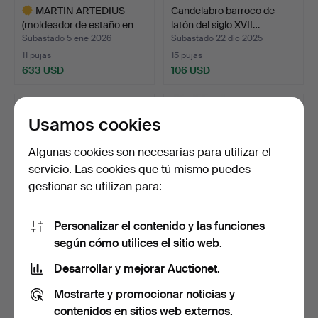
MARTIN ARTEDIUS
Candelabro barroco de
(moldeador de estaño en
latón del siglo XVII…
No…
Subastado 5 ene 2026
Subastado 22 dic 2025
11 pujas
15 pujas
633 USD
106 USD
Lote
seleccionado
Usamos cookies
Algunas cookies son necesarias para utilizar el
servicio. Las cookies que tú mismo puedes
gestionar se utilizan para:
Personalizar el contenido y las funciones
según cómo utilices el sitio web.
Un par de candelabros de
Un par de candelabros,
metal y piedra, d…
Inglaterra del sigl…
Desarrollar y mejorar Auctionet.
Subastado 22 dic 2025
Subastado 30 nov 2025
Mostrarte y promocionar noticias y
15 pujas
35 pujas
169 USD
581 USD
contenidos en sitios web externos.