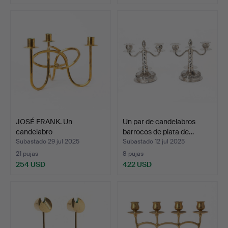
Lote
seleccionado
JOSÉ FRANK. Un
Un par de candelabros
candelabro
barrocos de plata de…
«Vänskapsknuten»…
Subastado 29 jul 2025
Subastado 12 jul 2025
21 pujas
8 pujas
254 USD
422 USD