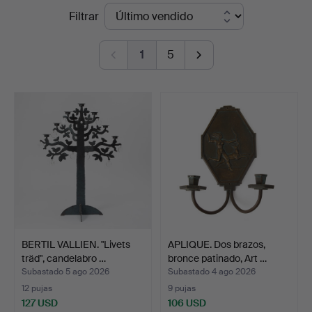
Precios
Filtrar
de
1
5
remate
BERTIL VALLIEN. "Livets
APLIQUE. Dos brazos,
träd", candelabro …
bronce patinado, Art …
Subastado 5 ago 2026
Subastado 4 ago 2026
12 pujas
9 pujas
127 USD
106 USD