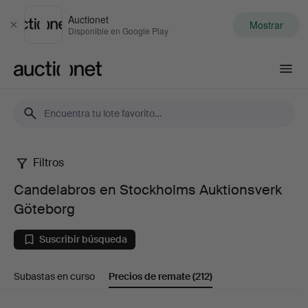
Auctionet
Mostrar
Cerrar
Disponible en Google Play
Auctionet.com
Filtros
Candelabros
Candelabros en Stockholms Auktionsverk
en
Göteborg
Stockholms
Suscribir búsqueda
Auktionsverk
Subastas en curso
Precios de remate
(212)
Göteborg