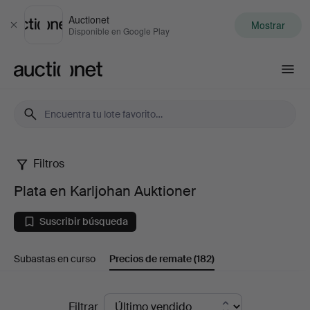
Auctionet
Mostrar
Cerrar
Disponible en Google Play
Auctionet.com
Filtros
Plata
Plata en Karljohan Auktioner
en
Suscribir búsqueda
Karljohan
Subastas en curso
Precios de remate
(182)
Auktioner
Precios
Filtrar