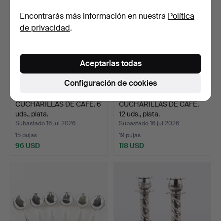
Encontrarás más información en nuestra
Política
de privacidad
.
Aceptarlas todas
Configuración de cookies
CUCHARILLAS DE CAFÉ. 6
CUCHARILLAS DE CAFÉ,
uds., plata.
12 uds., plata.
Subastado 16 jul 2026
Subastado 16 jul 2026
15 pujas
19 pujas
96 USD
118 USD