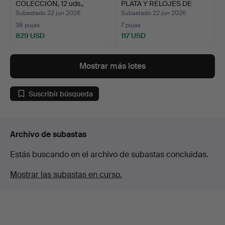
COLECCIÓN, 12 uds.,
PLATA Y RELOJES DE
Georg Jens…
BOL…
Subastado 22 jun 2026
Subastado 22 jun 2026
38 pujas
7 pujas
829 USD
117 USD
Mostrar más lotes
Suscribir búsqueda
Archivo de subastas
Estás buscando en el archivo de subastas concluidas.
Mostrar las subastas en curso.