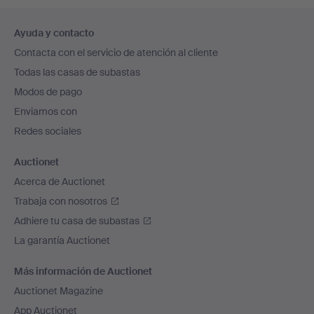
Navegación
Ayuda y contacto
en
Contacta con el servicio de atención al cliente
el
Todas las casas de subastas
pie
Modos de pago
de
Enviamos con
página
Redes sociales
Auctionet
Acerca de Auctionet
Trabaja con nosotros
Adhiere tu casa de subastas
La garantía Auctionet
Más información de Auctionet
Auctionet Magazine
App Auctionet