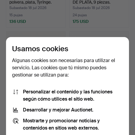
polvera, plata, Tyringe.
DE PLATA, 9 piezas.
Subastado 18 jul 2026
Subastado 18 jul 2026
15 pujas
24 pujas
136 USD
175 USD
Usamos cookies
Algunas cookies son necesarias para utilizar el
servicio. Las cookies que tú mismo puedes
gestionar se utilizan para:
Personalizar el contenido y las funciones
CUCHARA DE SERVIR,
CUCHARA DE SERVIR,
según cómo utilices el sitio web.
plata, probablemente si…
plata, Noruega, siglo X…
Subastado 18 jul 2026
Subastado 18 jul 2026
Desarrollar y mejorar Auctionet.
10 pujas
22 pujas
Mostrarte y promocionar noticias y
65 USD
112 USD
contenidos en sitios web externos.