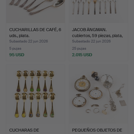
CUCHARILLAS DE CAFÉ, 6
JACOB ÄNGMAN.
uds., plata.
cubiertos, 59 piezas, plata,
…
Subastado 22 jun 2026
Subastado 22 jun 2026
5 pujas
25 pujas
95 USD
2.015 USD
CUCHARAS DE
PEQUEÑOS OBJETOS DE