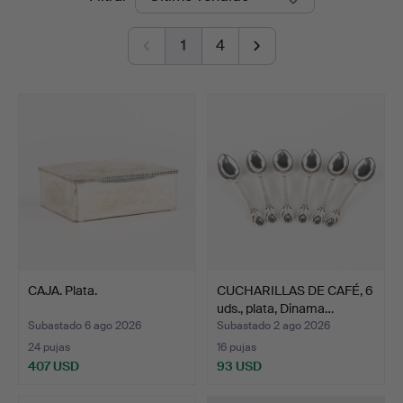
de
1
4
remate
CAJA. Plata.
CUCHARILLAS DE CAFÉ, 6
uds., plata, Dinama…
Subastado 6 ago 2026
Subastado 2 ago 2026
24 pujas
16 pujas
407 USD
93 USD