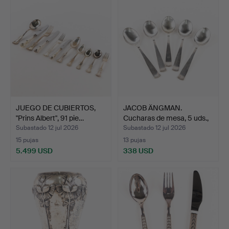
JUEGO DE CUBIERTOS,
JACOB ÄNGMAN.
"Prins Albert", 91 pie…
Cucharas de mesa, 5 uds.,
"R…
Subastado 12 jul 2026
Subastado 12 jul 2026
15 pujas
13 pujas
5.499 USD
338 USD