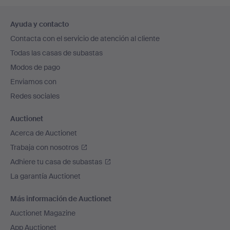
Navegación
Ayuda y contacto
en
Contacta con el servicio de atención al cliente
el
Todas las casas de subastas
pie
Modos de pago
de
Enviamos con
página
Redes sociales
Auctionet
Acerca de Auctionet
Trabaja con nosotros
Adhiere tu casa de subastas
La garantía Auctionet
Más información de Auctionet
Auctionet Magazine
App Auctionet