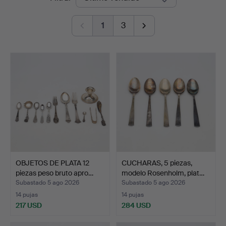
de
1
3
remate
OBJETOS DE PLATA 12
CUCHARAS, 5 piezas,
piezas peso bruto apro…
modelo Rosenholm, plat…
Subastado 5 ago 2026
Subastado 5 ago 2026
14 pujas
14 pujas
217 USD
284 USD