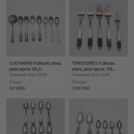
CUCHARAS 8 piezas, plata,
TENEDORES 5 piezas,
peso aprox. 96,3…
plata, peso aprox. 179…
Subastado 19 jun 2026
Subastado 19 jun 2026
5 pujas
23 pujas
127 USD
238 USD