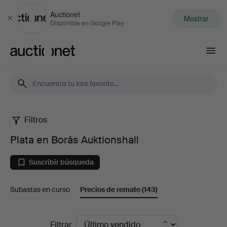
Auctionet
Mostrar
Cerrar
Disponible en Google Play
Auctionet.com
Filtros
Plata
Plata en Borås Auktionshall
en
Suscribir búsqueda
Borås
Subastas en curso
Precios de remate
(143)
Auktionshall
Precios
Filtrar