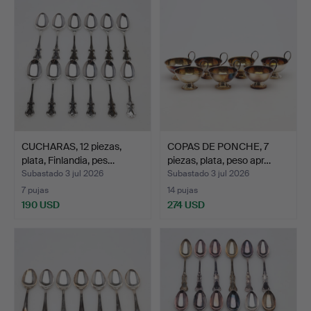
CUCHARAS, 12 piezas,
COPAS DE PONCHE, 7
plata, Finlandia, pes…
piezas, plata, peso apr…
Subastado 3 jul 2026
Subastado 3 jul 2026
7 pujas
14 pujas
190 USD
274 USD