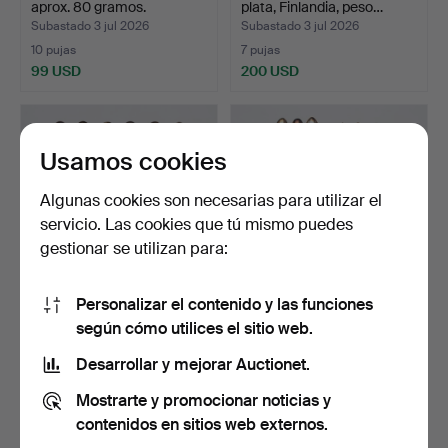
aprox. 80 gramos.
plata, Finlandia, peso…
Subastado 3 jul 2026
Subastado 3 jul 2026
10 pujas
7 pujas
99 USD
200 USD
Usamos cookies
Algunas cookies son necesarias para utilizar el
servicio. Las cookies que tú mismo puedes
gestionar se utilizan para:
Personalizar el contenido y las funciones
CUCHARAS 12 piezas,
CUCHARAS 22 piezas,
según cómo utilices el sitio web.
plata, peso aprox. 133…
plata, peso aprox. 250…
Subastado 3 jul 2026
Subastado 3 jul 2026
Desarrollar y mejorar Auctionet.
13 pujas
15 pujas
Mostrarte y promocionar noticias y
158 USD
305 USD
contenidos en sitios web externos.