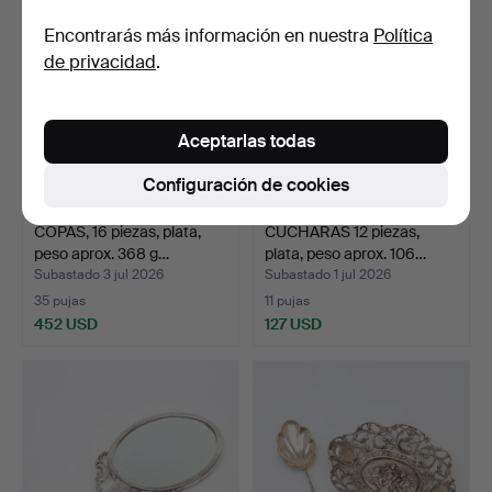
Encontrarás más información en nuestra
Política
de privacidad
.
Aceptarlas todas
Configuración de cookies
COPAS, 16 piezas, plata,
CUCHARAS 12 piezas,
peso aprox. 368 g…
plata, peso aprox. 106…
Subastado 3 jul 2026
Subastado 1 jul 2026
35 pujas
11 pujas
452 USD
127 USD