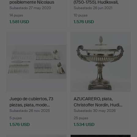
posiblemente Nicolaus
(1750-1755). Hudiksvall,
Bru…
Cu…
Subastado 27 may 2020
Subastado 26 jun 2021
14 pujas
10 pujas
1.581 USD
1.576 USD
Lote
Lote
seleccionado
seleccionado
Juego de cubiertos, 73
AZUCARERO, plata,
piezas, plata, mode…
Christoffer Nordin, Hudi…
Subastado 26 nov 2025
Subastado 30 may 2026
5 pujas
25 pujas
1.576 USD
1.534 USD