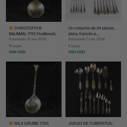
CHRISTOFFER
Un conjunto de 34 piezas,
BAUMAN. 1797, Hudiksvall,
plata, francés a…
cuch…
Subastado 22 nov 2020
Subastado 7 may 2024
18 pujas
8 pujas
988 USD
980 USD
Lote
seleccionado
NILS GRUBB. 1790,
JUEGO DE CUBIERTOS,