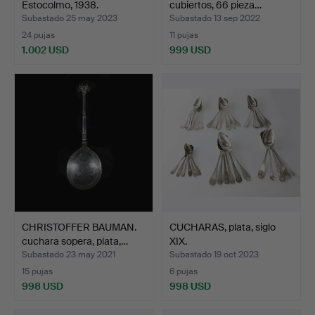
Estocolmo, 1938.
cubiertos, 66 pieza…
Subastado 25 may 2023
Subastado 13 sep 2022
24 pujas
11 pujas
1.002 USD
999 USD
CHRISTOFFER BAUMAN.
CUCHARAS, plata, siglo
cuchara sopera, plata,…
XIX.
Subastado 23 may 2021
Subastado 19 oct 2023
15 pujas
6 pujas
998 USD
998 USD