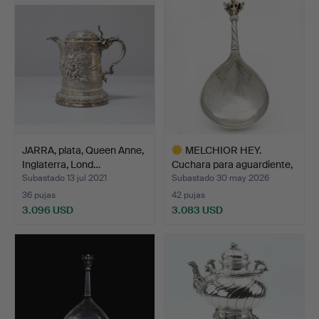
seleccionado
seleccionado
JARRA, plata, Queen Anne,
MELCHIOR HEY.
Inglaterra, Lond…
Cuchara para aguardiente,
pl…
Subastado 13 jul 2021
Subastado 30 may 2026
36 pujas
42 pujas
3.096 USD
3.083 USD
Lote
seleccionado