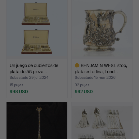
Un juego de cubiertos de
BENJAMIN WEST. stop,
plata de 55 pieza…
plata esterlina, Lond…
Subastado 29 jul 2024
Subastado 15 mar 2026
15 pujas
32 pujas
998 USD
992 USD
Lote
seleccionado