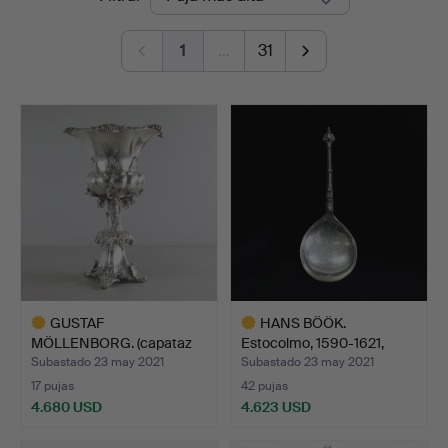
de
1
…
31
remate
GUSTAF
HANS BÖÖK.
MÖLLENBORG. (capataz
Estocolmo, 1590-1621,
Féron), enfria…
cuchara s…
Subastado 23 may 2021
Subastado 23 may 2021
17 pujas
42 pujas
4.680 USD
4.623 USD
Lote
Lote