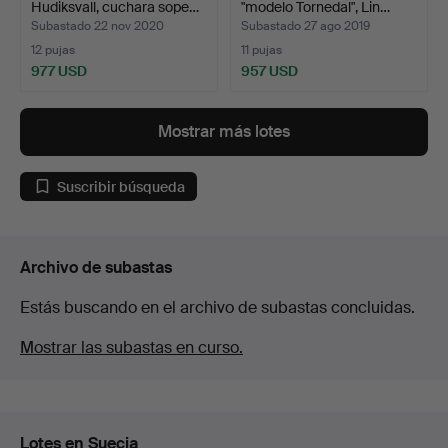
Hudiksvall, cuchara sope…
"modelo Tornedal", Lin…
Subastado 22 nov 2020
Subastado 27 ago 2019
12 pujas
11 pujas
977 USD
957 USD
Lote
seleccionado
Mostrar más lotes
Suscribir búsqueda
Archivo de subastas
Estás buscando en el archivo de subastas concluidas.
Mostrar las subastas en curso.
Lotes en Suecia