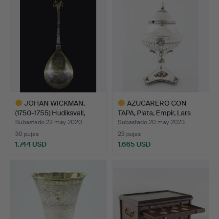
JOHAN WICKMAN.
AZUCARERO CON
(1750-1755) Hudiksvall,
TAPA, Plata, Empir, Lars
Cuc…
Fre…
Subastado 22 may 2020
Subastado 20 may 2023
30 pujas
23 pujas
1.744 USD
1.665 USD
Lote
Lote
seleccionado
seleccionado