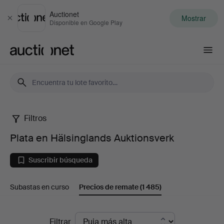
Auctionet
Mostrar
Cerrar
Disponible en Google Play
Auctionet.com
Filtros
Plata
Plata en Hälsinglands Auktionsverk
en
Suscribir búsqueda
Hälsinglands
Subastas en curso
Precios de remate
(1 485)
Auktionsverk
Precios
Filtrar