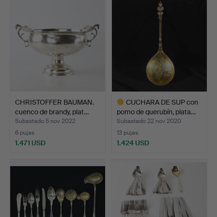
CHRISTOFFER BAUMAN.
CUCHARA DE SUP con
cuenco de brandy, plat…
pomo de querubín, plata…
Subastado 5 nov 2022
Subastado 22 nov 2020
6 pujas
13 pujas
1.471 USD
1.424 USD
Lote
seleccionado