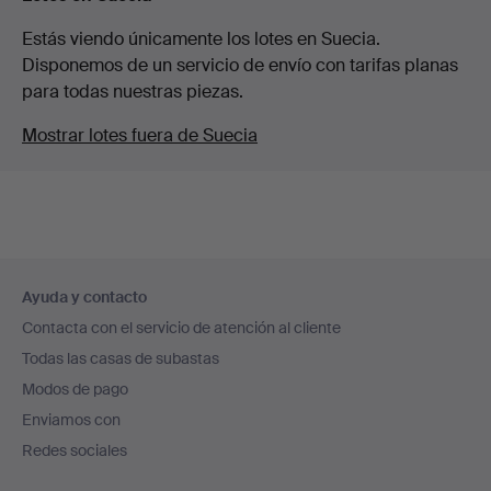
Estás viendo únicamente los lotes en Suecia.
Disponemos de un servicio de envío con tarifas planas
para todas nuestras piezas.
Mostrar lotes fuera de Suecia
Navegación
Ayuda y contacto
en
Contacta con el servicio de atención al cliente
el
Todas las casas de subastas
pie
Modos de pago
de
Enviamos con
página
Redes sociales