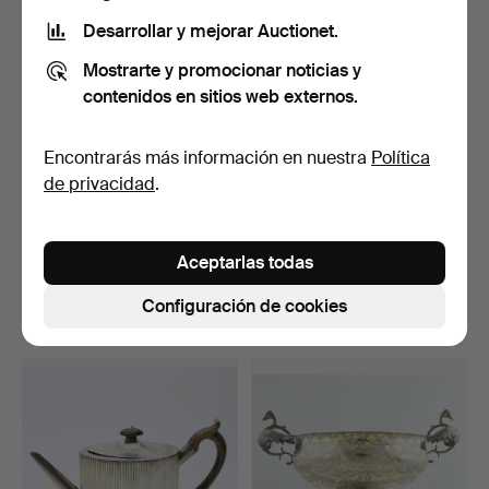
Desarrollar y mejorar Auctionet.
Mostrarte y promocionar noticias y
contenidos en sitios web externos.
Encontrarás más información en nuestra
Política
de privacidad
.
JACOB ÄNGMAN. juego de
CUCHARAS, TENEDORES,
cubiertos, 48 pieza…
CUCHILLOS, plata, mod…
Aceptarlas todas
Subastado 3 mar 2022
Subastado 28 ago 2025
6 pujas
16 pujas
Configuración de cookies
1.209 USD
1.209 USD