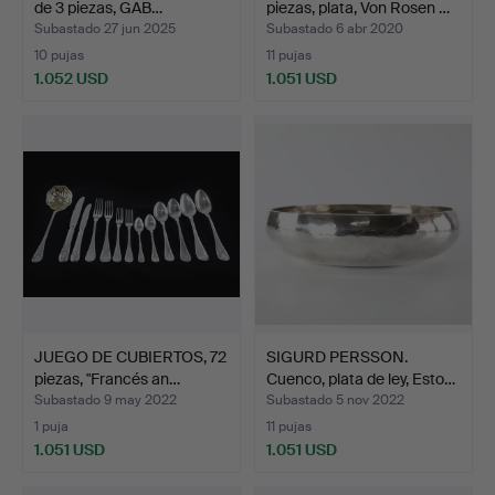
de 3 piezas, GAB…
piezas, plata, Von Rosen …
Subastado 27 jun 2025
Subastado 6 abr 2020
10 pujas
11 pujas
1.052 USD
1.051 USD
Lote
seleccionado
JUEGO DE CUBIERTOS, 72
SIGURD PERSSON.
piezas, "Francés an…
Cuenco, plata de ley, Esto…
Subastado 9 may 2022
Subastado 5 nov 2022
1 puja
11 pujas
1.051 USD
1.051 USD