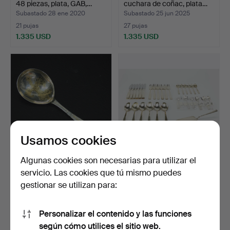
48 piezas, plata, GAB,…
cuchara de coñac, plata…
Subastado 28 ene 2020
Subastado 25 jun 2025
21 pujas
27 pujas
1.335 USD
1.335 USD
Lote
seleccionado
Usamos cookies
Algunas cookies son necesarias para utilizar el
NILS GRUBB. cuchara
JACOB ÄNGMAN.
servicio. Las cookies que tú mismo puedes
sopera, plata, Hudiksv…
cubiertos, 31 piezas, plata,…
gestionar se utilizan para:
Subastado 22 abr 2020
Subastado 18 may 2026
38 pujas
14 pujas
1.287 USD
1.262 USD
Personalizar el contenido y las funciones
según cómo utilices el sitio web.