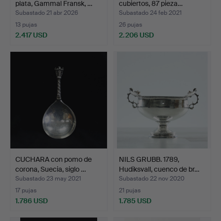
plata, Gammal Fransk, …
cubiertos, 87 pieza…
Subastado 21 abr 2026
Subastado 24 feb 2021
13 pujas
26 pujas
2.417 USD
2.206 USD
CUCHARA con pomo de
NILS GRUBB. 1789,
corona, Suecia, siglo …
Hudiksvall, cuenco de br…
Subastado 23 may 2021
Subastado 22 nov 2020
17 pujas
21 pujas
1.786 USD
1.785 USD