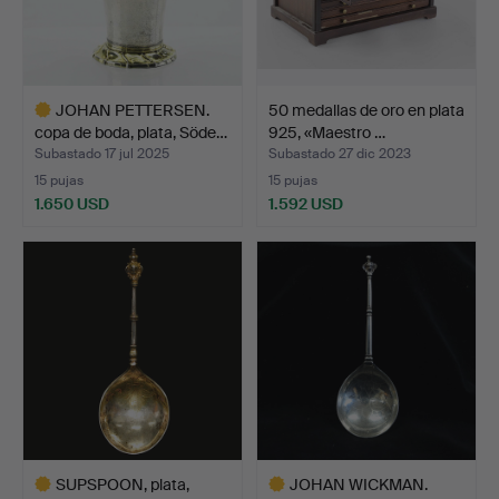
JOHAN PETTERSEN.
50 medallas de oro en plata
copa de boda, plata, Söde…
925, «Maestro …
Subastado 17 jul 2025
Subastado 27 dic 2023
15 pujas
15 pujas
1.650 USD
1.592 USD
Lote
seleccionado
SUPSPOON, plata,
JOHAN WICKMAN.