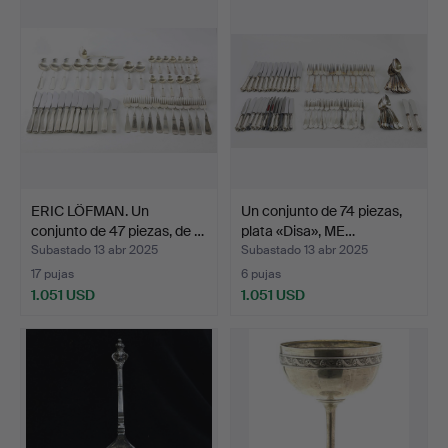
ERIC LÖFMAN. Un
Un conjunto de 74 piezas,
conjunto de 47 piezas, de …
plata «Disa», ME…
Subastado 13 abr 2025
Subastado 13 abr 2025
17 pujas
6 pujas
1.051 USD
1.051 USD