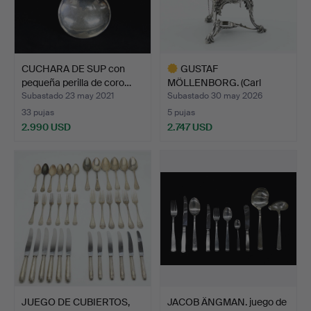
CUCHARA DE SUP con
GUSTAF
pequeña perilla de coro…
MÖLLENBORG. (Carl
Teodor Feron), te…
Subastado 23 may 2021
Subastado 30 may 2026
33 pujas
5 pujas
2.990 USD
2.747 USD
Lote
seleccionado
JUEGO DE CUBIERTOS,
JACOB ÄNGMAN. juego de