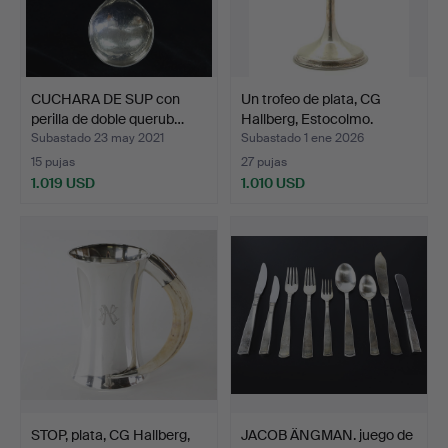
CUCHARA DE SUP con
Un trofeo de plata, CG
perilla de doble querub…
Hallberg, Estocolmo.
Subastado 23 may 2021
Subastado 1 ene 2026
15 pujas
27 pujas
1.019 USD
1.010 USD
STOP, plata, CG Hallberg,
JACOB ÄNGMAN. juego de