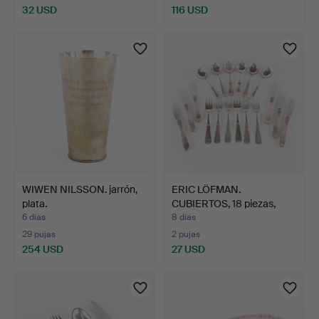
32 USD
116 USD
WIWEN NILSSON. jarrón,
ERIC LÖFMAN.
plata.
CUBIERTOS, 18 piezas,
plata, …
6 días
8 días
29 pujas
2 pujas
254 USD
27 USD