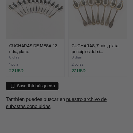
CUCHARAS DE MESA. 12
CUCHARAS, 7 uds., plata,
uds., plata.
principios del si…
8 días
8 días
1 puja
2 pujas
22 USD
27 USD
Suscribir búsqueda
También puedes buscar en
nuestro archivo de
subastas concluidas
.