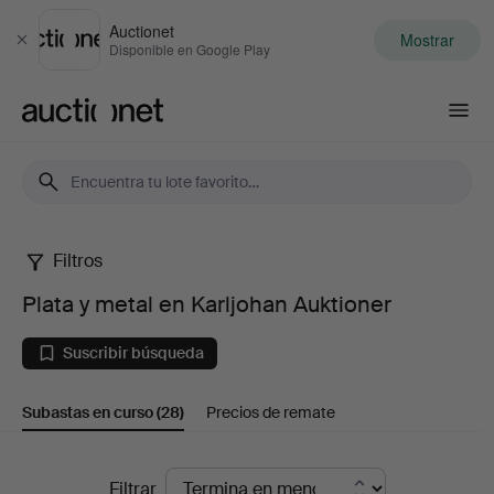
Auctionet
Mostrar
Cerrar
Disponible en Google Play
Auctionet.com
Filtros
Plata
Plata y metal en Karljohan Auktioner
y
Suscribir búsqueda
metal
Subastas en curso
(28)
Precios de remate
en
Karljohan
Subastas
Filtrar