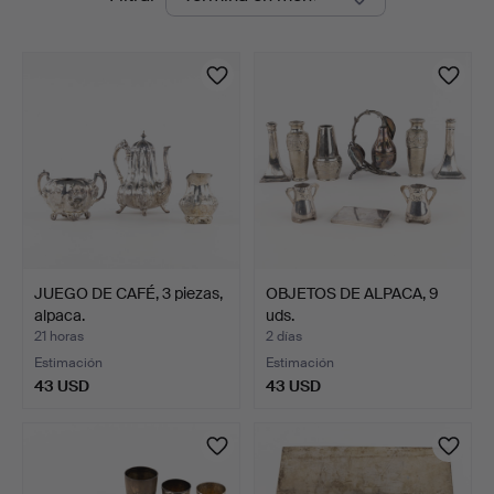
en
Auktioner
curso
JUEGO DE CAFÉ, 3 piezas,
OBJETOS DE ALPACA, 9
alpaca.
uds.
21 horas
2 días
Estimación
Estimación
43 USD
43 USD