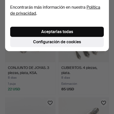
579 USD
159 USD
Encontrarás más información en nuestra
Política
de privacidad
.
Aceptarlas todas
Configuración de cookies
CONJUNTO DE JOYAS. 3
CUBIERTOS. 4 piezas,
piezas, plata, KSA.
plata.
8 días
8 días
1 puja
Estimación
22 USD
85 USD