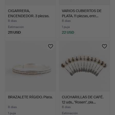
CIGARRERA,
VARIOS CUBIERTOS DE
ENCENDEDOR. 3 piezas.
PLATA. 11 piezas, entr…
8 días
8 días
Estimación
1 puja
211 USD
22 USD
BRAZALETE RÍGIDO. Plata.
CUCHARILLAS DE CAFÉ.
12 uds., "Rosen", pla…
8 días
8 días
1 puja
Estimación