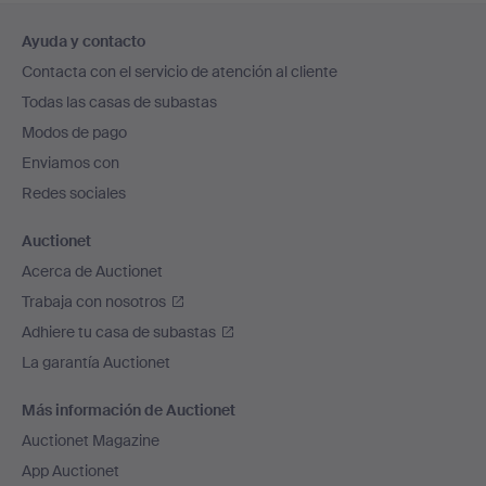
Navegación
Ayuda y contacto
en
Contacta con el servicio de atención al cliente
el
Todas las casas de subastas
pie
Modos de pago
de
Enviamos con
página
Redes sociales
Auctionet
Acerca de Auctionet
Trabaja con nosotros
Adhiere tu casa de subastas
La garantía Auctionet
Más información de Auctionet
Auctionet Magazine
App Auctionet