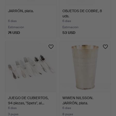
JARRÓN, plata.
OBJETOS DE COBRE, 8
uds.
6 días
6 días
Estimación
Estimación
74 USD
53 USD
JUEGO DE CUBIERTOS,
WIWEN NILSSON.
94 piezas, "Spets", al…
JARRÓN, plata.
6 días
6 días
3 pujas
8 pujas