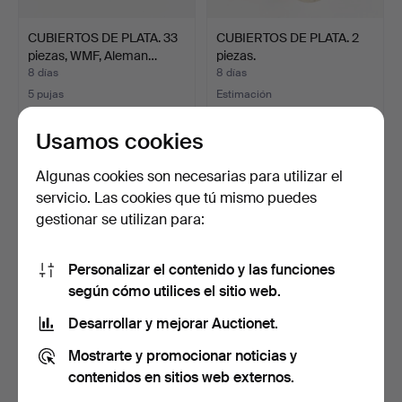
CUBIERTOS DE PLATA. 33
CUBIERTOS DE PLATA. 2
piezas, WMF, Aleman…
piezas.
8 días
8 días
5 pujas
Estimación
311 USD
264 USD
Usamos cookies
Algunas cookies son necesarias para utilizar el
servicio. Las cookies que tú mismo puedes
gestionar se utilizan para:
Personalizar el contenido y las funciones
según cómo utilices el sitio web.
Desarrollar y mejorar Auctionet.
CUBERTERÍA. 48 piezas,
VARIOS ARTÍCULOS DE
Mostrarte y promocionar noticias y
"Chippendale", plat…
PLATA. 5 piezas, entre…
8 días
8 días
contenidos en sitios web externos.
3 pujas
Estimación