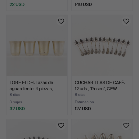
22 USD
148 USD
TORE ELDH. Tazas de
CUCHARILLAS DE CAFÉ.
aguardiente. 4 piezas,…
12 uds., "Rosen", GEW…
8 días
8 días
3 pujas
Estimación
32 USD
127 USD