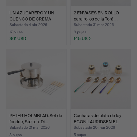
UN AZUCARERO Y UN
2 ENVASES EN ROLLO
CUENCO DE CREMA
para rollos de la Torá …
PLATEADO…
Subastado 4 abr 2026
Subastado 31 mar 2026
17 pujas
8 pujas
301 USD
145 USD
PETER HOLMBLAD. Set de
Cucharas de plata de ley
fondue, Stelton. Di…
EGON LAURIDSEN EL…
Subastado 21 mar 2026
Subastado 20 mar 2026
3 pujas
5 pujas