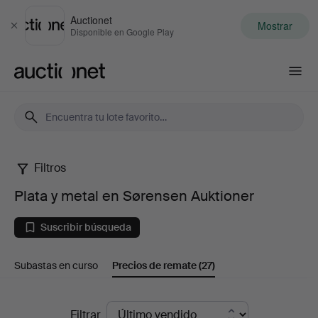
Auctionet
Mostrar
Cerrar
Disponible en Google Play
Auctionet.com
Filtros
Plata
Plata y metal en Sørensen Auktioner
y
Suscribir búsqueda
metal
Subastas en curso
Precios de remate
(27)
en
Sørensen
Precios
Filtrar