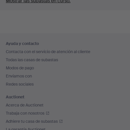
Mostrar las subastas en curso.
Navegación
Ayuda y contacto
en
Contacta con el servicio de atención al cliente
el
Todas las casas de subastas
pie
Modos de pago
de
Enviamos con
página
Redes sociales
Auctionet
Acerca de Auctionet
Trabaja con nosotros
Adhiere tu casa de subastas
La garantía Auctionet