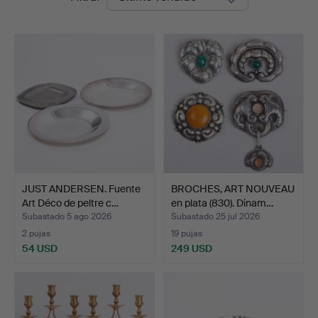
de
Auktioner
remate
JUST ANDERSEN. Fuente
BROCHES, ART NOUVEAU
Art Déco de peltre c…
en plata (830). Dinam…
Subastado 5 ago 2026
Subastado 25 jul 2026
2 pujas
19 pujas
54 USD
249 USD