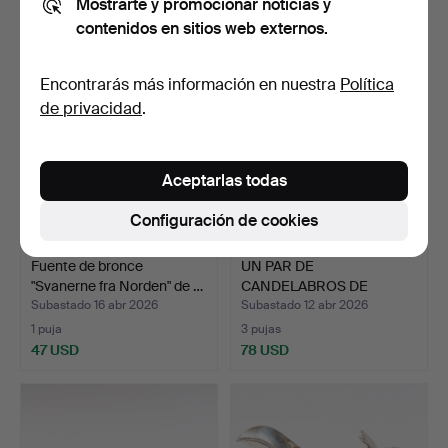
Mostrarte y promocionar noticias y
186 USD
568 USD
contenidos en sitios web externos.
Encontrarás más información en nuestra
Política
de privacidad
.
Aceptarlas todas
Configuración de cookies
Fuente de bronce
UN PAR DE
"Svanerne fra Norden" de …
CANDELABROS DE
LATÓN, Barroco, s…
Subastado 16 abr 2026
Subastado 12 abr 2026
1 puja
3 pujas
47 USD
78 USD