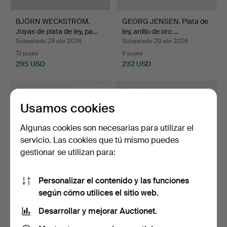
BJÖRN WECKSTRÖM.
GEORG JENSEN. Plata de
Joyas de plata de ley, pa…
ley, anillo de oro …
Subastado 29 abr 2026
Subastado 29 abr 2026
13 pujas
9 pujas
295 USD
232 USD
Usamos cookies
Algunas cookies son necesarias para utilizar el
servicio. Las cookies que tú mismo puedes
gestionar se utilizan para:
Personalizar el contenido y las funciones
CUENCO DE PLATA (830)
GEORG JENSEN.
según cómo utilices el sitio web.
FABRICADO POR COHR
GUNDORPH ALBERTUS
Desarrollar y mejorar Auctionet.
p…
(1887-1969…
Subastado 29 abr 2026
Subastado 29 abr 2026
11 pujas
17 pujas