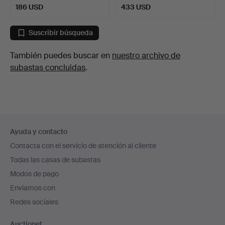
186 USD
433 USD
Suscribir búsqueda
También puedes buscar en
nuestro archivo de
subastas concluidas
.
Navegación
Ayuda y contacto
en
Contacta con el servicio de atención al cliente
el
Todas las casas de subastas
pie
Modos de pago
de
Enviamos con
página
Redes sociales
Auctionet