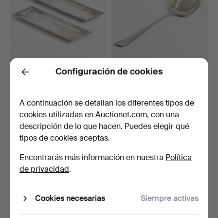
Configuración de cookies
Par de fuentes
Cucharón de sopa en plata
Back
rectangulares de plata.
(830), art nouve…
Con…
8 días
8 días
A continuación se detallan los diferentes tipos de
1 puja
Estimación
cookies utilizadas en Auctionet.com, con una
47 USD
310 USD
descripción de lo que hacen. Puedes elegir qué
tipos de cookies aceptas.
Encontrarás más información en nuestra
Política
de privacidad
.
Cookies necesarias
Siempre activas