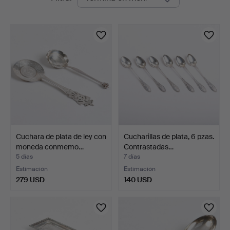
en
Auktioner
curso
Cuchara de plata de ley con
Cucharillas de plata, 6 pzas.
moneda conmemo…
Contrastadas…
5 días
7 días
Estimación
Estimación
279 USD
140 USD