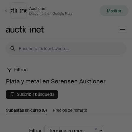
Auctionet
Mostrar
Cerrar
Disponible en Google Play
Auctionet.com
Filtros
Plata
Plata y metal en Sørensen Auktioner
y
Suscribir búsqueda
metal
Subastas en curso
(8)
Precios de remate
en
Sørensen
Subastas
Filtrar