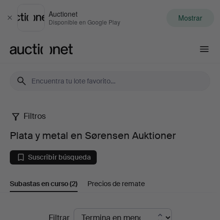
Auctionet
Mostrar
Cerrar
Disponible en Google Play
Auctionet.com
Filtros
Plata
Plata y metal en Sørensen Auktioner
y
Suscribir búsqueda
metal
Subastas en curso
(2)
Precios de remate
en
Sørensen
Subastas
Filtrar