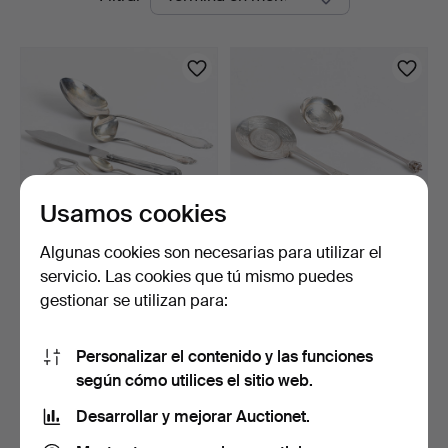
en
Auktioner
curso
Usamos cookies
Algunas cookies son necesarias para utilizar el
COHR Ambrosius plata
Cuchara de plata de ley con
servicio. Las cookies que tú mismo puedes
(830) siete piezas. D…
moneda conmemo…
gestionar se utilizan para:
13 horas
8 días
Estimación
Estimación
432 USD
278 USD
Personalizar el contenido y las funciones
según cómo utilices el sitio web.
Suscribir búsqueda
Desarrollar y mejorar Auctionet.
También puedes buscar en
nuestro archivo de