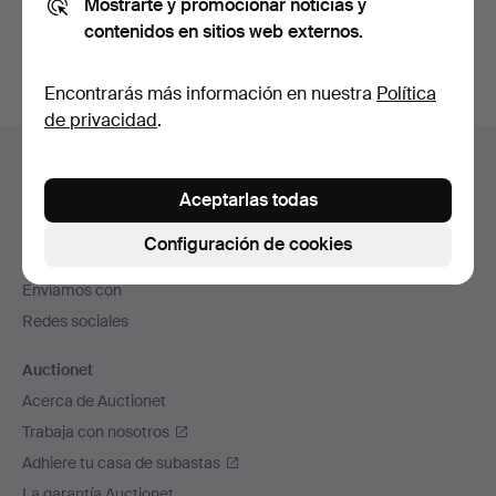
Mostrarte y promocionar noticias y
subastas concluidas
.
contenidos en sitios web externos.
Encontrarás más información en nuestra
Política
de privacidad
.
Navegación
Ayuda y contacto
en
Contacta con el servicio de atención al cliente
Aceptarlas todas
el
Todas las casas de subastas
pie
Configuración de cookies
Modos de pago
de
Enviamos con
página
Redes sociales
Auctionet
Acerca de Auctionet
Trabaja con nosotros
Adhiere tu casa de subastas
La garantía Auctionet