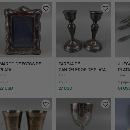
urso
MARCO DE FOTOS DE
PAREJA DE
JUEG
PLATA.
CANDELEROS DE PLATA.
PLATA
1 día
1 día
1 día
1 puja
1 puja
3 pujas
27 USD
27 USD
81 US