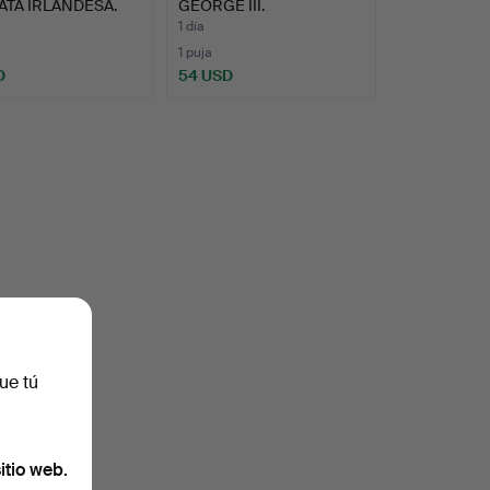
ATA IRLANDESA.
GEORGE III.
1 día
1 puja
D
54 USD
ue tú
itio web.