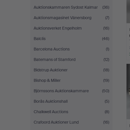
Auktionskammaren Sydost Kalmar
(36)
Auktionsmagasinet Vänersborg
(7)
Auktionsverket Engelholm
(16)
Balclis
(46)
Barcelona Auctions
(1)
Batemans of Stamford
(12)
Bidstrup Auktioner
(18)
Bishop & Miller
(19)
Björnssons Auktionskammare
(50)
Borås Auktionshall
(5)
Chalkwell Auctions
(8)
Crafoord Auktioner Lund
(16)