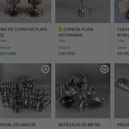
PAR DE COPAS DE PLATA
COPA DE PLATA
CUCH
(2).
VICTORIANA.
NORU
1 día
1 día
1 día
3 pujas
5 pujas
1 puja
223 USD
230 USD
68 U
Lote
seleccionado
ROYAL SELANGOR
ARTÍCULOS DE METAL
PINZ