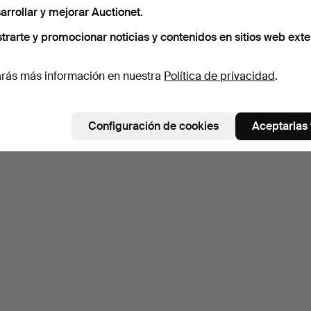
Suscribir búsqueda
arrollar y mejorar Auctionet.
ambién puedes buscar en
nuestro archivo de subastas concl
trarte y promocionar noticias y contenidos en sitios web exte
rás más información en nuestra
Política de privacidad
.
Configuración de cookies
Aceptarlas