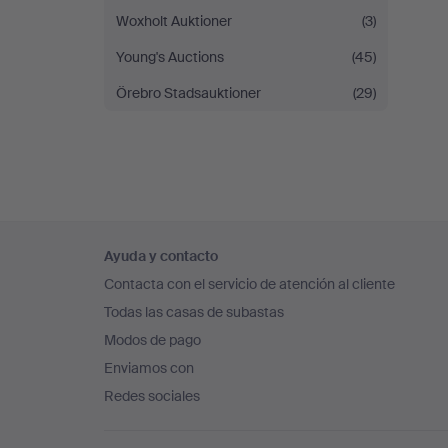
Woxholt Auktioner
(3)
Young's Auctions
(45)
Örebro Stadsauktioner
(29)
Navegación
Ayuda y contacto
en
Contacta con el servicio de atención al cliente
el
Todas las casas de subastas
pie
Modos de pago
de
Enviamos con
página
Redes sociales