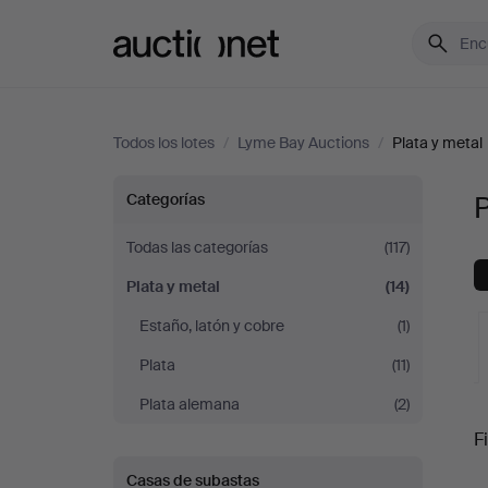
Auctionet.com
Todos los lotes
/
Lyme Bay Auctions
/
Plata y metal
Plata
Categorías
P
y
Todas las categorías
(117)
Plata y metal
(14)
metal
Estaño, latón y cobre
(1)
en
Plata
(11)
Lyme
Plata alemana
(2)
S
Fi
Bay
Casas de subastas