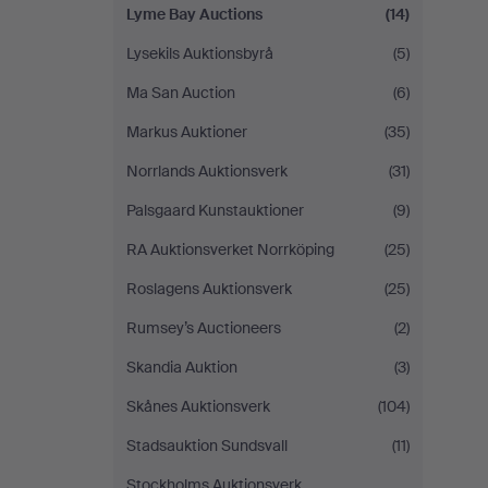
Lyme Bay Auctions
(14)
Lysekils Auktionsbyrå
(5)
Ma San Auction
(6)
Markus Auktioner
(35)
Norrlands Auktionsverk
(31)
Palsgaard Kunstauktioner
(9)
RA Auktionsverket Norrköping
(25)
Roslagens Auktionsverk
(25)
Rumsey’s Auctioneers
(2)
Skandia Auktion
(3)
Skånes Auktionsverk
(104)
Stadsauktion Sundsvall
(11)
Stockholms Auktionsverk