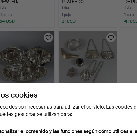
PEWTER.
PLATEADO.
DE PL
1 día
1 día
1 día
6 pujas
1 puja
1 puja
54 USD
21 USD
41 US
os cookies
ANTIGÜEDADES DE
PLATA ANTIGUA Y
METAL PLATEADO.
VINTAGE.
cookies son necesarias para utilizar el servicio. Las cookies q
8 días
8 días
edes gestionar se utilizan para:
1 puja
1 puja
21 USD
108 USD
sonalizar el contenido y las funciones según cómo utilices el s