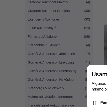
Crafoord Auktioner Malmö
(4)
Crafoord Auktioner Stockholm
(36)
Ekenbergs Auktioner
(30)
Falun Auktionsbyrå
(44)
Formstad Auktioner
(68)
Garpenhus Auktioner
(4)
Gomér & Andersson Jönköping
(17)
Gomér & Andersson Linköping
(17)
Gomér & Andersson Norrköping
(10)
Usam
Gomér & Andersson Nyköping
(16)
Algunas 
Göteborgs Auktionsverk
(81)
mismo pu
Halmstads Auktionskammare
(51)
Per
Handelslagret Auktionsservice
(7)