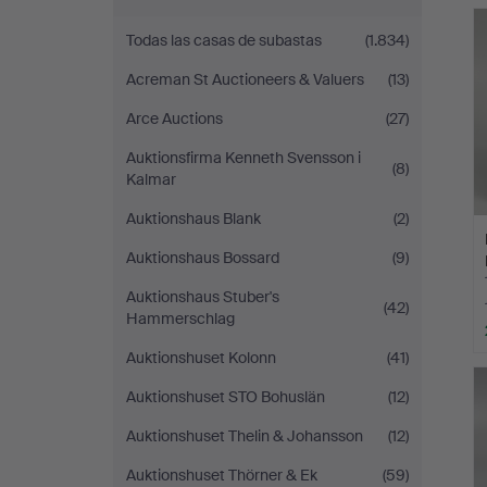
c
Auctions
Todas las casas de subastas
(1.834)
Acreman St Auctioneers & Valuers
(13)
Arce Auctions
(27)
Auktionsfirma Kenneth Svensson i
(8)
Kalmar
Auktionshaus Blank
(2)
Auktionshaus Bossard
(9)
Auktionshaus Stuber's
(42)
Hammerschlag
Auktionshuset Kolonn
(41)
Auktionshuset STO Bohuslän
(12)
Auktionshuset Thelin & Johansson
(12)
Auktionshuset Thörner & Ek
(59)