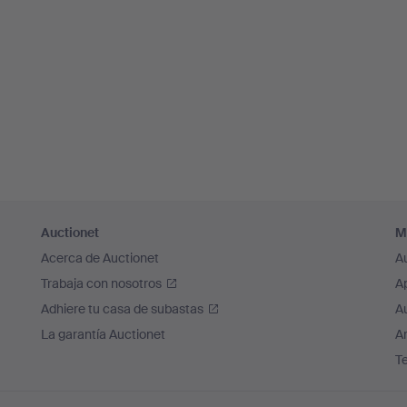
Auctionet
M
Acerca de Auctionet
A
Trabaja con nosotros
A
Adhiere tu casa de subastas
A
La garantía Auctionet
Ar
T