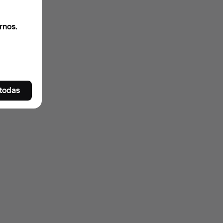
uidas
.
rnos.
 todas